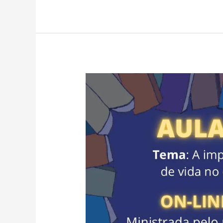
AULA
ABERTA:
A
importância
da
história
de
vida
no
cuidado
em
saúde.