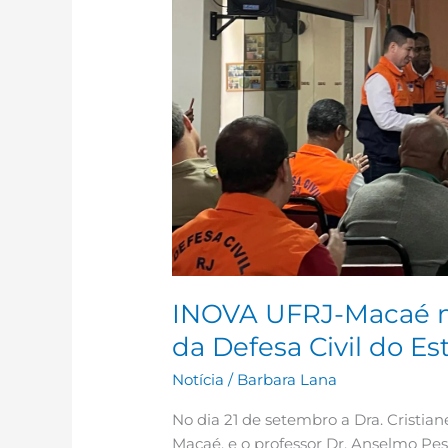
presença
em
evento
da
Defesa
Civil
do
Estado
do
Rio
de
Janeiro.
INOVA UFRJ-Macaé m
da Defesa Civil do Es
Notícia
/
Barbara Lana
No dia 21 de setembro a Dra. Cristia
Macaé, e o professor Dr. Anselmo Pes