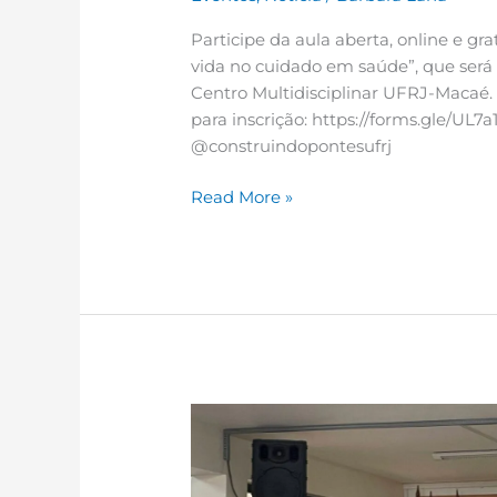
Participe da aula aberta, online e gr
vida no cuidado em saúde”, que será 
Centro Multidisciplinar UFRJ-Macaé.
para inscrição: https://forms.gle/U
@construindopontesufrj
Read More »
INOVA
UFRJ-
Macaé
marca