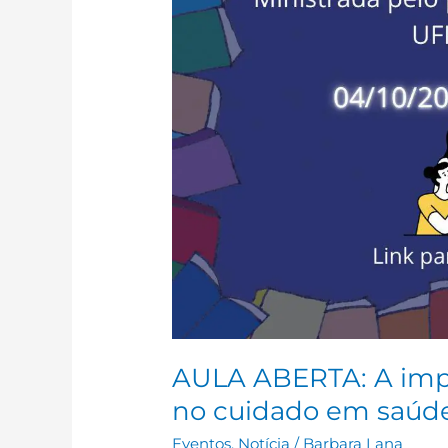
AULA ABERTA: A impor
no cuidado em saúde
Eventos
,
Notícia
/
Barbara Lana