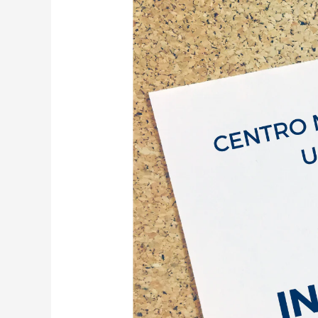
da
PR-
2