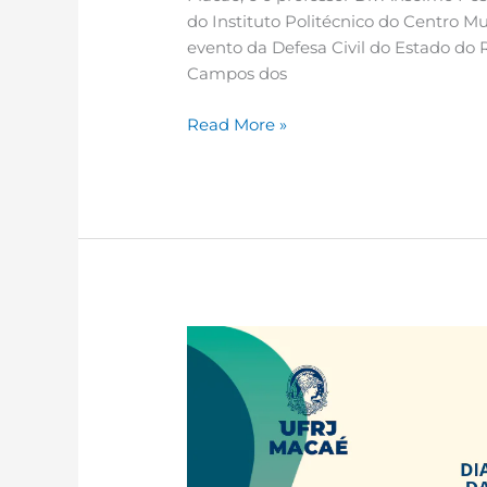
do Instituto Politécnico do Centro M
evento da Defesa Civil do Estado do 
Campos dos
Read More »
X
Seminário
do
Programa
Interdisciplinar
de