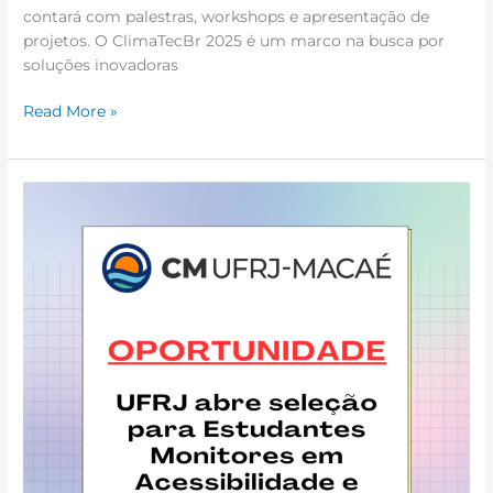
contará com palestras, workshops e apresentação de
projetos. O ClimaTecBr 2025 é um marco na busca por
soluções inovadoras
Read More »
Oportunidade:
UFRJ
abre
seleção
para
Estudantes
Monitores
em
Acessibilidade
e
Inclusão
2025