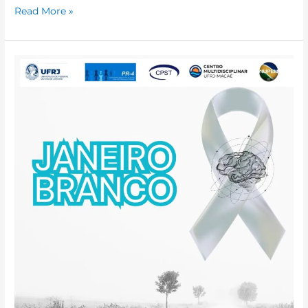
Read More »
CM
UFRJ-
Macaé
divulga
Campanha
de
Conscientização
Janeiro
Branco