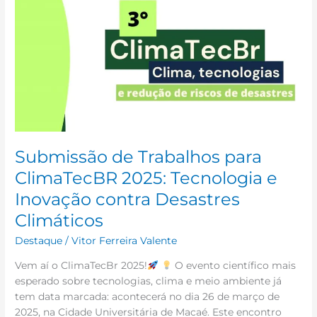
de
Trabalhos
para
ClimaTecBR
2025:
Tecnologia
e
Inovação
contra
Submissão de Trabalhos para
Desastres
Climáticos
ClimaTecBR 2025: Tecnologia e
Inovação contra Desastres
Climáticos
Destaque
/
Vitor Ferreira Valente
Vem aí o ClimaTecBr 2025!
O evento científico mais
esperado sobre tecnologias, clima e meio ambiente já
tem data marcada: acontecerá no dia 26 de março de
2025, na Cidade Universitária de Macaé. Este encontro