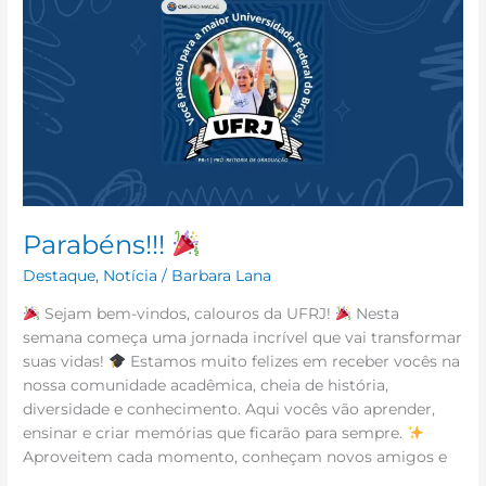
Parabéns!!!
Destaque
,
Notícia
/
Barbara Lana
Sejam bem-vindos, calouros da UFRJ!
Nesta
semana começa uma jornada incrível que vai transformar
suas vidas!
Estamos muito felizes em receber vocês na
nossa comunidade acadêmica, cheia de história,
diversidade e conhecimento. Aqui vocês vão aprender,
ensinar e criar memórias que ficarão para sempre.
Aproveitem cada momento, conheçam novos amigos e