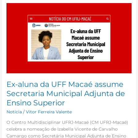
Ex-
aluna
da
UFF
Macaé
assume
Secretaria
Municipal
Adjunta
de
Ensino
Superior
Ex-aluna da UFF Macaé assume
Secretaria Municipal Adjunta de
Ensino Superior
Notícia
/
Vitor Ferreira Valente
O Centro Multidisciplinar UFRJ-Macaé (CM UFRJ-Macaé)
celebra a nomeação de Izabella Vicente de Carvalho
Camargo como Secretária Municipal Adjunta de Ensino