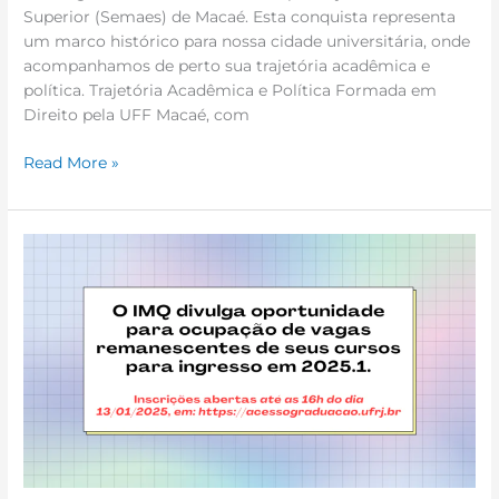
Superior (Semaes) de Macaé. Esta conquista representa
um marco histórico para nossa cidade universitária, onde
acompanhamos de perto sua trajetória acadêmica e
política. Trajetória Acadêmica e Política Formada em
Direito pela UFF Macaé, com
Read More »
IMQ
Divulga
Vagas
Remanescentes
para
Ingresso
em
2025.1