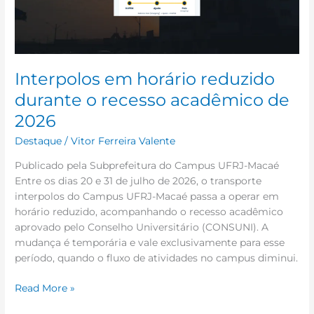
acadêmico
de
2026
Interpolos em horário reduzido
durante o recesso acadêmico de
2026
Destaque
/
Vitor Ferreira Valente
Publicado pela Subprefeitura do Campus UFRJ-Macaé
Entre os dias 20 e 31 de julho de 2026, o transporte
interpolos do Campus UFRJ-Macaé passa a operar em
horário reduzido, acompanhando o recesso acadêmico
aprovado pelo Conselho Universitário (CONSUNI). A
mudança é temporária e vale exclusivamente para esse
período, quando o fluxo de atividades no campus diminui.
Read More »