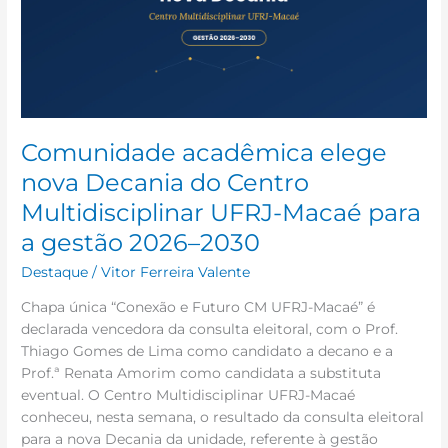
do
Centro
Multidisciplinar
UFRJ-
Macaé
para
a
Comunidade acadêmica elege
gestão
nova Decania do Centro
2026–
Multidisciplinar UFRJ-Macaé para
2030
a gestão 2026–2030
Destaque
/
Vitor Ferreira Valente
Chapa única “Conexão e Futuro CM UFRJ-Macaé” é
declarada vencedora da consulta eleitoral, com o Prof.
Thiago Gomes de Lima como candidato a decano e a
Prof.ª Renata Amorim como candidata a substituta
eventual. O Centro Multidisciplinar UFRJ-Macaé
conheceu, nesta semana, o resultado da consulta eleitoral
para a nova Decania da unidade, referente à gestão