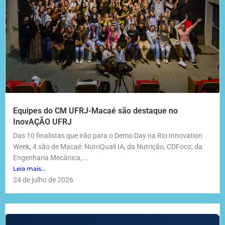
Equipes do CM UFRJ-Macaé são destaque no
InovAÇÃO UFRJ
Das 10 finalistas que irão para o Demo Day na Rio Innovation
Week, 4 são de Macaé: NutriQuali IA, da Nutrição, CDFoco, da
Engenharia Mecânica,...
Leia mais...
24 de julho de 2026