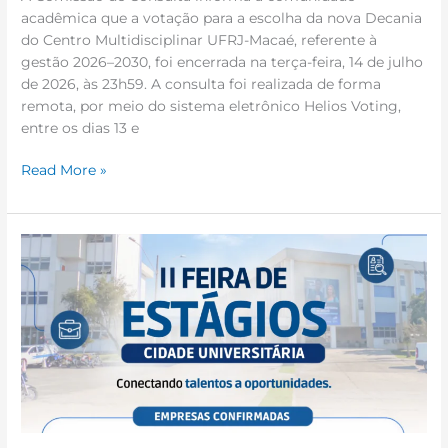
acadêmica que a votação para a escolha da nova Decania
do Centro Multidisciplinar UFRJ-Macaé, referente à
gestão 2026–2030, foi encerrada na terça-feira, 14 de julho
de 2026, às 23h59. A consulta foi realizada de forma
remota, por meio do sistema eletrônico Helios Voting,
entre os dias 13 e
Read More »
Empresas
confirmam
participação
na
II
Feira
de
Estágios
da
Cidade