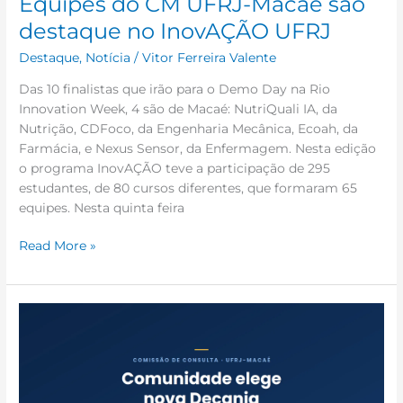
Equipes do CM UFRJ-Macaé são
destaque no InovAÇÃO UFRJ
Destaque
,
Notícia
/
Vitor Ferreira Valente
Das 10 finalistas que irão para o Demo Day na Rio
Innovation Week, 4 são de Macaé: NutriQuali IA, da
Nutrição, CDFoco, da Engenharia Mecânica, Ecoah, da
Farmácia, e Nexus Sensor, da Enfermagem. Nesta edição
o programa InovAÇÃO teve a participação de 295
estudantes, de 80 cursos diferentes, que formaram 65
equipes. Nesta quinta feira
Read More »
Comunidade
acadêmica
elege
nova
Decania