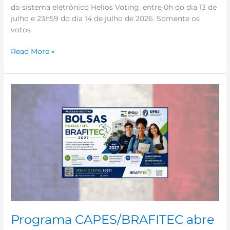
do sistema eletrônico Helios Voting, entre 0h do dia 13 de
julho e 23h59 do dia 14 de julho de 2026. Somente os
votos
Read More »
Programa
CAPES/BRAFITEC
abre
seleção
para
intercâmbio
de
estudantes
de
Engenharia.
Programa CAPES/BRAFITEC abre