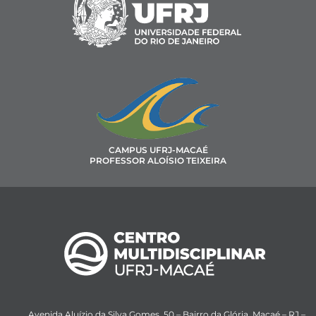
CAMPUS UFRJ-MACAÉ
PROFESSOR ALOÍSIO TEIXEIRA
Avenida Aluízio da Silva Gomes, 50 – Bairro da Glória, Macaé – RJ –