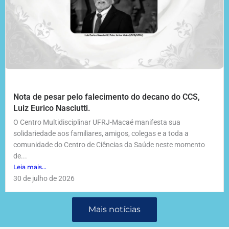
Nota de pesar pelo falecimento do decano do CCS,
Luiz Eurico Nasciutti.
O Centro Multidisciplinar UFRJ-Macaé manifesta sua
solidariedade aos familiares, amigos, colegas e a toda a
comunidade do Centro de Ciências da Saúde neste momento
de...
Leia mais...
30 de julho de 2026
Mais notícias