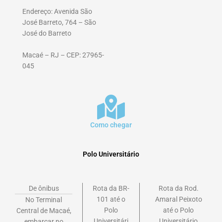
Endereço: Avenida São
José Barreto, 764 – São
José do Barreto
Macaé – RJ – CEP: 27965-
045
Como chegar
Polo Universitário
De ônibus
Rota da BR-
Rota da Rod.
101 até o
Amaral Peixoto
No Terminal
Polo
até o Polo
Central de Macaé,
Universitári
Universitário
embarcar no