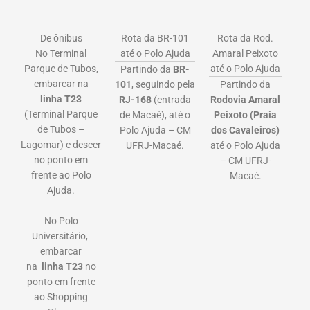
De ônibus
Rota da BR-101
Rota da Rod.
No Terminal
até o Polo Ajuda
Amaral Peixoto
Parque de Tubos,
até o Polo Ajuda
Partindo da
BR-
embarcar na
101
, seguindo pela
Partindo da
linha
T23
RJ-168
(entrada
Rodovia Amaral
(Terminal Parque
de Macaé), até o
Peixoto (Praia
de Tubos –
Polo Ajuda – CM
dos Cavaleiros)
Lagomar)
e descer
UFRJ-Macaé.
até o Polo Ajuda
no ponto em
– CM UFRJ-
frente ao Polo
Macaé.
Ajuda.
No Polo
Universitário,
embarcar
na
linha
T23
no
ponto em frente
ao Shopping