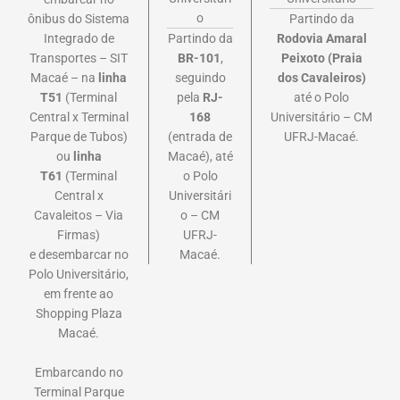
o
ônibus do Sistema
Partindo da
Integrado de
Partindo da
Rodovia Amaral
Transportes – SIT
BR-101
,
Peixoto (Praia
Macaé – na
linha
seguindo
dos Cavaleiros)
T51
(Terminal
pela
RJ-
até o Polo
Central x Terminal
168
Universitário – CM
Parque de Tubos)
(entrada de
UFRJ-Macaé.
ou
linha
Macaé), até
T61
(Terminal
o Polo
Central x
Universitári
Cavaleitos – Via
o – CM
Firmas)
UFRJ-
e
desembarcar no
Macaé.
Polo Universitário,
em frente ao
Shopping Plaza
Macaé.
Embarcando no
Terminal Parque