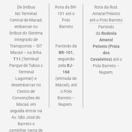
De ônibus
Rota da BR-
Rota da Rod.
No Terminal
101 até o
Amaral Peixoto
Central de Macaé,
Polo
até o Polo Barreto
embarcar no
Barreto
Partindo
ônibus do Sistema
da
Rodovia
Integrado de
Amaral
Partindo da
Transportes – SIT
Peixoto
(Praia
BR-101
,
Macaé – na linha
dos
seguindo
T11
(Terminal
Cavaleiros)
até o
pela
RJ-
Parque de Tubos x
Polo Barreto –
168
Terminal
Nupem.
(entrada de
Lagomar) e
Macaé), até
desembarcar no
o Polo
Centro de
Barreto –
Convenções de
Nupem.
Macaé, em
seguida entrar na
Av. São José do
Barreto e
caminhar cerca de