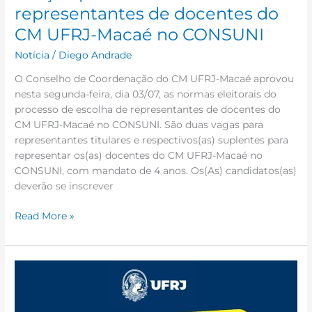
para
representantes de docentes do
escolha
CM UFRJ-Macaé no CONSUNI
de
representantes
Notícia
/
Diego Andrade
de
O Conselho de Coordenação do CM UFRJ-Macaé aprovou
docentes
nesta segunda-feira, dia 03/07, as normas eleitorais do
do
processo de escolha de representantes de docentes do
CM
CM UFRJ-Macaé no CONSUNI. São duas vagas para
UFRJ-
representantes titulares e respectivos(as) suplentes para
Macaé
representar os(as) docentes do CM UFRJ-Macaé no
no
CONSUNI, com mandato de 4 anos. Os(As) candidatos(as)
CONSUNI
deverão se inscrever
Read More »
Aviso
aos
Monitores