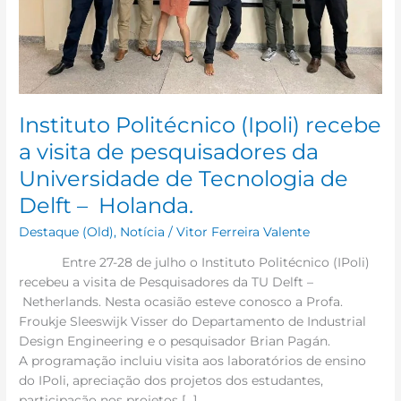
Universidade
de
Tecnologia
de
Delft
–
Instituto Politécnico (Ipoli) recebe
Holanda.
a visita de pesquisadores da
Universidade de Tecnologia de
Delft – Holanda.
Destaque (Old)
,
Notícia
/
Vitor Ferreira Valente
Entre 27-28 de julho o Instituto Politécnico (IPoli)
recebeu a visita de Pesquisadores da TU Delft –
Netherlands. Nesta ocasião esteve conosco a Profa.
Froukje Sleeswijk Visser do Departamento de Industrial
Design Engineering e o pesquisador Brian Pagán.
A programação incluiu visita aos laboratórios de ensino
do IPoli, apreciação dos projetos dos estudantes,
participação nos projetos […]