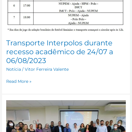
Transporte Interpolos durante
recesso acadêmico de 24/07 a
06/08/2023
Notícia
/
Vitor Ferreira Valente
Read More »
Humanidade(s)
em
Macaé
é
fortalecida