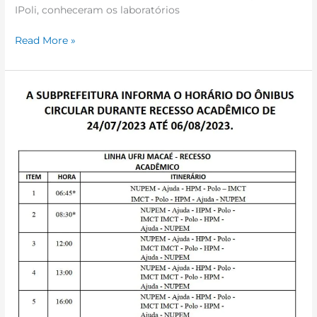
IPoli, conheceram os laboratórios
Read More »
Transporte
Interpolos
durante
recesso
acadêmico
de
24/07
a
06/08/2023