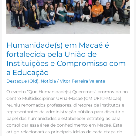
pela
União
de
Instituições
e
Compromisso
Humanidade(s) em Macaé é
com
a
fortalecida pela União de
Educação
Instituições e Compromisso com
a Educação
Destaque (Old)
,
Notícia
/
Vitor Ferreira Valente
O evento “Que Humanidade(s) Queremos” promovido no
Centro Multidisciplinar UFRJ-Macaé (CM UFRJ-Macaé)
reuniu renomados professores, diretores de institutos e
representantes da administração pública para discutir o
papel das humanidades e estabelecer estratégias para
consolidar essa área de conhecimento em Macaé. Este
artigo relacionará as principais ideias de cada etapa do