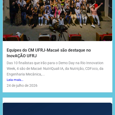
Equipes do CM UFRJ-Macaé são destaque no
InovAÇÃO UFRJ
Das 10 finalistas que irão para o Demo Day na Rio Innovation
Week, 4 são de Macaé: NutriQuali IA, da Nutrição, CDFoco, da
Engenharia Mecânica,...
Leia mais...
24 de julho de 2026