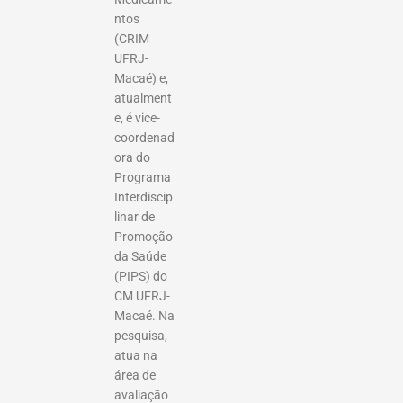
ntos
(CRIM
UFRJ-
Macaé) e,
atualment
e, é vice-
coordenad
ora do
Programa
Interdiscip
linar de
Promoção
da Saúde
(PIPS) do
CM UFRJ-
Macaé. Na
pesquisa,
atua na
área de
avaliação