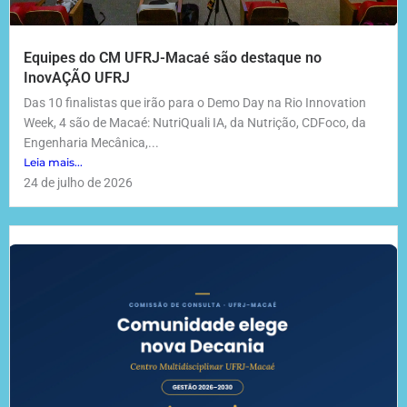
Equipes do CM UFRJ-Macaé são destaque no
InovAÇÃO UFRJ
Das 10 finalistas que irão para o Demo Day na Rio Innovation
Week, 4 são de Macaé: NutriQuali IA, da Nutrição, CDFoco, da
Engenharia Mecânica,...
Leia mais...
24 de julho de 2026