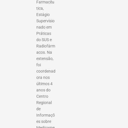
Farmacêu
tica,
Estágio
Supervisio
nado em
Práticas
do SUS e
Radiofárm
acos. Na
extensão,
foi
coordenad
ora nos
últimos 4
anos do
Centro
Regional
de
Informaçõ
es sobre
Medicame