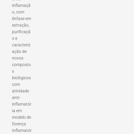
inflamaçã
o, com
ênfase em
extração,
purificaçã
o e
caracteriz
ação de
novos
composto
s
biológicos
com
atividade
anti-
inflamatór
ia em
modelo de
Doença
Inflamatór