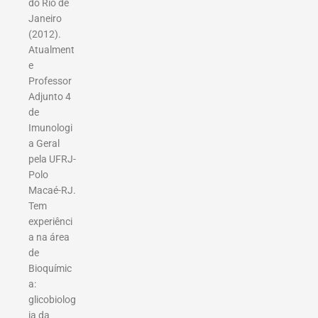
do Rio de
Janeiro
(2012).
Atualment
e
Professor
Adjunto 4
de
Imunologi
a Geral
pela UFRJ-
Polo
Macaé-RJ.
Tem
experiênci
a na área
de
Bioquímic
a:
glicobiolog
ia da