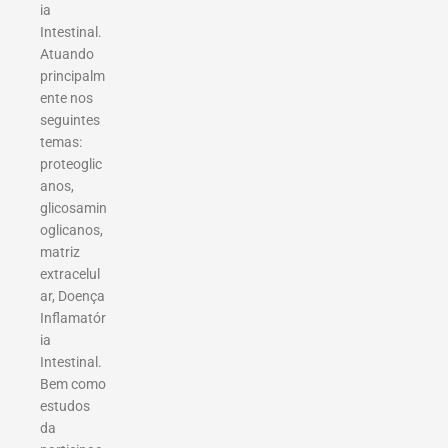
ia
Intestinal.
Atuando
principalm
ente nos
seguintes
temas:
proteoglic
anos,
glicosamin
oglicanos,
matriz
extracelul
ar, Doença
Inflamatór
ia
Intestinal.
Bem como
estudos
da