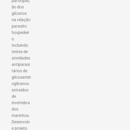
participaç
ão dos
glicanos
na relação
parasito
hospedeir
o.
Incluindo
testes de
atividades
antiparasi
tários de
glicosamin
oglicanos
extraídos
de
invertebra
dos
marinhos.
Desenvolv
e projeto