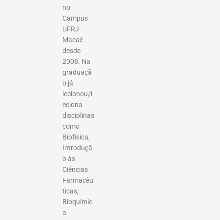
no
Campus
UFRJ
Macaé
desde
2008. Na
graduaçã
o já
lecionou/l
eciona
disciplinas
como
Biofísica,
Introduçã
o às
Ciências
Farmacêu
ticas,
Bioquímic
a