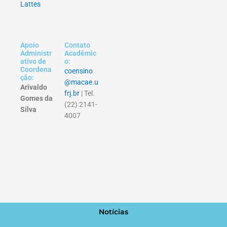
Lattes
Apoio
Contato
Administr
Acadêmic
ativo de
o:
Coordena
coensino
ção:
@macae.u
Arivaldo
frj.br
| Tel.
Gomes da
(22) 2141-
Silva
4007
Notícias