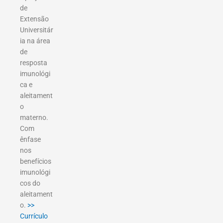
de
Extensão
Universitár
ia na área
de
resposta
imunológi
ca e
aleitament
o
materno.
Com
ênfase
nos
benefícios
imunológi
cos do
aleitament
o.
>>
Currículo