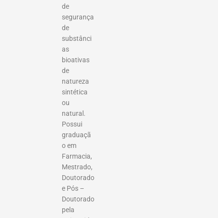
de
segurança
de
substânci
as
bioativas
de
natureza
sintética
ou
natural.
Possui
graduaçã
o em
Farmacia,
Mestrado,
Doutorado
e Pós –
Doutorado
pela