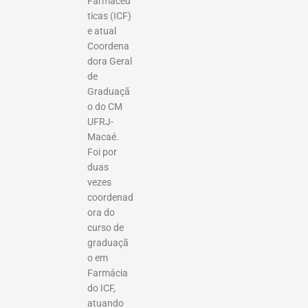
Farmacêu
ticas (ICF)
e atual
Coordena
dora Geral
de
Graduaçã
o do CM
UFRJ-
Macaé.
Foi por
duas
vezes
coordenad
ora do
curso de
graduaçã
o em
Farmácia
do ICF,
atuando