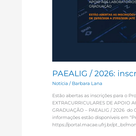
PAEALIG / 2026: inscr
Notícia
/
Barbara Lana
Estão abertas as inscrições para o
EXTRACURRICULARES DE APOIO A
GRADUAÇÃO – PAEALIG / 2026 do Cen
informações estão disponíveis em “Pr
https://portal.macae.ufrj.br/pt_br/mon