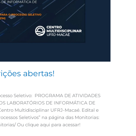
ições abertas!
 Processo Seletivo: PROGRAMA DE ATIVIDADES
OS LABORATÓRIOS DE INFORMÁTICA DE
tro Multidisciplinar UFRJ-Macaé. Edital e
ocessos Seletivos” na página das Monitorias:
itorias/ Ou clique aqui para acessar!