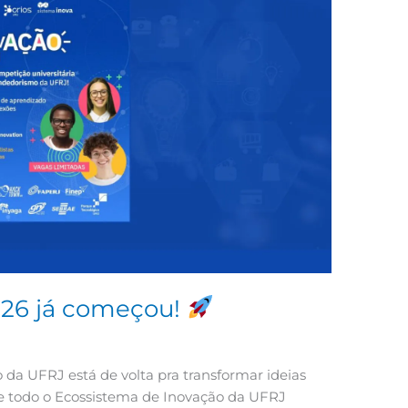
26 já começou!
a UFRJ está de volta pra transformar ideias
e todo o Ecossistema de Inovação da UFRJ