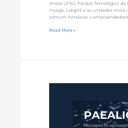
(Inova UFRJ, Parque Tecnológico da
Inyaga, Labgn2 e as unidades Inova 
comum: fortalecer o empreendedoris
Read More »
PAEALIG
/
2026:
inscrições
abertas!