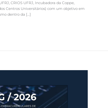
 UFRJ, CRIOS UFRJ, Incubadora da Coppe,
dos Centros Universitários) com um objetivo em
mo dentro da […]