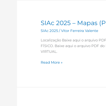
SIAc 2025 – Mapas (Pô
SIAc
2025
SIAc 2025
/
Vitor Ferreira Valente
–
Mapas
Localização Baixe aqui o arquivo 
(Pôster
FÍSICO. Baixe aqui o arquivo PDF 
Físico
VIRTUAL.
e
Virtual)
Read More »