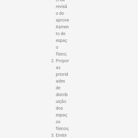
revisã
o do
aprove
itamen
to de
espaç
o
físico;
Propor
as
priorid
ades
de
distrib
uição
dos
espaç
os
físicos;
Emitir