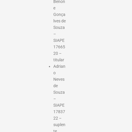
Benon
e
Gonça
lves de
Souza
–
SIAPE
17665
20 –
titular
Adrian
o
Neves
de
Souza
–
SIAPE
17837
22 –
suplen
te