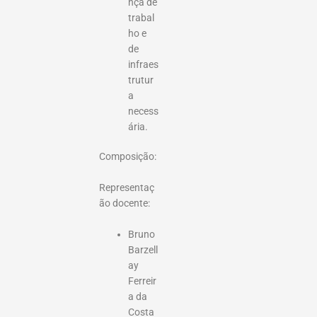
nça de
trabal
ho e
de
infraes
trutur
a
necess
ária.
Composição:
Representaç
ão docente:
Bruno
Barzell
ay
Ferreir
a da
Costa