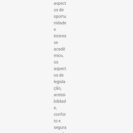
aspect
os de
oportu
nidade
e
interes
se
acadê
mico,
os
aspect
os de
legisla
ção,
acessi
bilidad
e,
confor
to e
segura