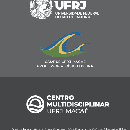
CAMPUS UFRJ-MACAÉ
PROFESSOR ALOÍSIO TEIXEIRA
Avenida Aluízio da Silva Gomes, 50 – Bairro da Glória, Macaé – RJ –