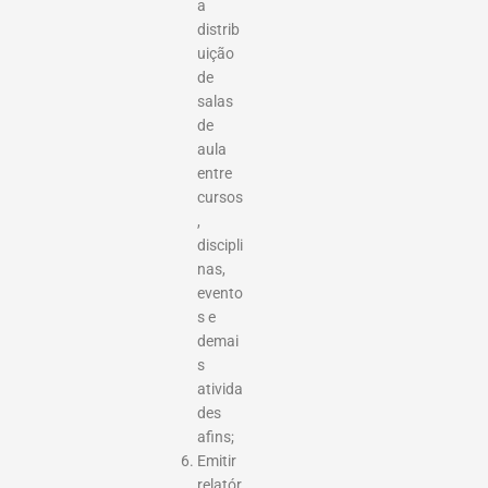
a
distrib
uição
de
salas
de
aula
entre
cursos
,
discipli
nas,
evento
s e
demai
s
ativida
des
afins;
Emitir
relatór