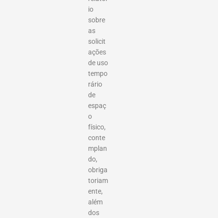
io
sobre
as
solicit
ações
de uso
tempo
rário
de
espaç
o
físico,
conte
mplan
do,
obriga
toriam
ente,
além
dos