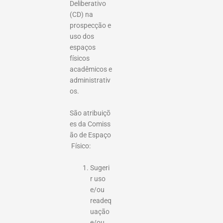
Deliberativo
(CD) na
prospecção e
uso dos
espaços
físicos
acadêmicos e
administrativ
os.
São atribuiçõ
es da Comiss
ão de Espaço
Físico:
Sugeri
r uso
e/ou
readeq
uação
e/ou