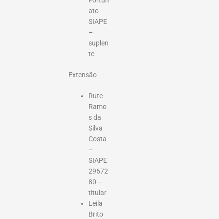
ato –
SIAPE
–
suplen
te
Extensão
Rute
Ramo
s da
Silva
Costa
–
SIAPE
29672
80 –
titular
Leila
Brito