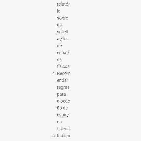
relatór
io
sobre
as
solicit
ações
de
espaç
os
físicos;
Recom
endar
regras
para
alocaç
ão de
espaç
os
físicos;
Indicar