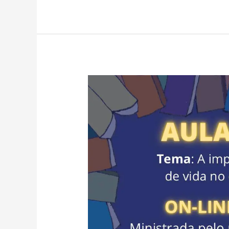
AULA
ABERTA:
A
importância
da
história
de
vida
no
cuidado
em
saúde.