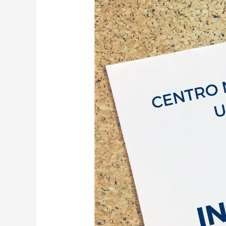
da
PR-
2