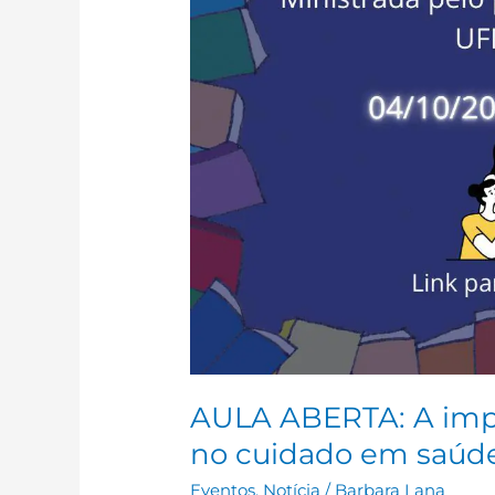
AULA ABERTA: A impor
no cuidado em saúde
Eventos
,
Notícia
/
Barbara Lana