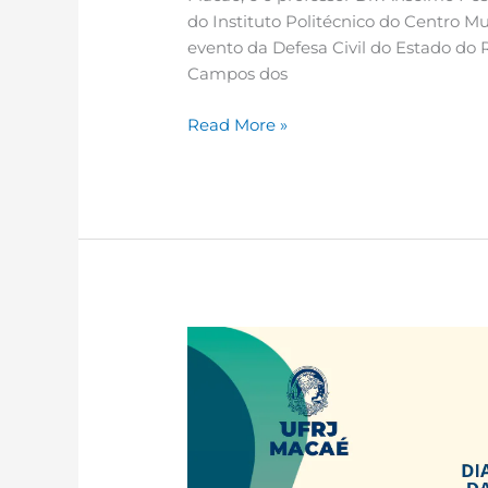
do Instituto Politécnico do Centro M
evento da Defesa Civil do Estado do 
Campos dos
Read More »
X
Seminário
do
Programa
Interdisciplinar
de