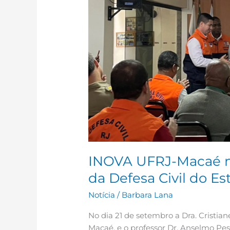
presença
em
evento
da
Defesa
Civil
do
Estado
do
Rio
de
Janeiro.
INOVA UFRJ-Macaé m
da Defesa Civil do Es
Notícia
/
Barbara Lana
No dia 21 de setembro a Dra. Cristia
Macaé, e o professor Dr. Anselmo Pes