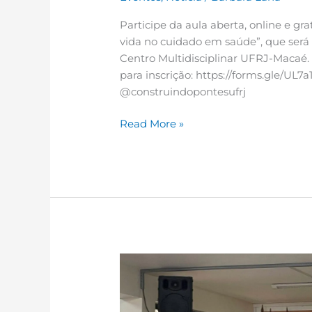
Participe da aula aberta, online e gr
vida no cuidado em saúde”, que será 
Centro Multidisciplinar UFRJ-Macaé.
para inscrição: https://forms.gle/U
@construindopontesufrj
Read More »
INOVA
UFRJ-
Macaé
marca