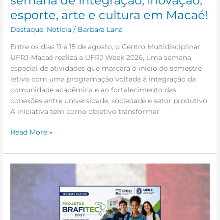
semana de integração, inovação,
em
esporte, arte e cultura em Macaé!
Macaé!
Destaque
,
Notícia
/
Barbara Lana
Entre os dias 11 e 15 de agosto, o Centro Multidisciplinar
UFRJ-Macaé realiza a UFRJ Week 2026, uma semana
especial de atividades que marcará o início do semestre
letivo com uma programação voltada à integração da
comunidade acadêmica e ao fortalecimento das
conexões entre universidade, sociedade e setor produtivo.
A iniciativa tem como objetivo transformar
Read More »
Retificação
da
1ª
Chamada
BRAFITEC