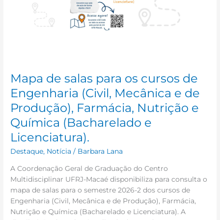
cursos
de
Engenharia
(Civil,
Mecânica
e
de
Mapa de salas para os cursos de
Produção),
Engenharia (Civil, Mecânica e de
Farmácia,
Produção), Farmácia, Nutrição e
Nutrição
e
Química (Bacharelado e
Química
Licenciatura).
(Bacharelado
e
Destaque
,
Notícia
/
Barbara Lana
Licenciatura).
A Coordenação Geral de Graduação do Centro
Multidisciplinar UFRJ-Macaé disponibiliza para consulta o
mapa de salas para o semestre 2026-2 dos cursos de
Engenharia (Civil, Mecânica e de Produção), Farmácia,
Nutrição e Química (Bacharelado e Licenciatura). A