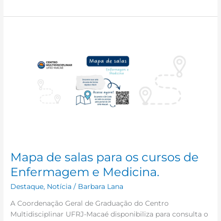
Mapa
de
salas
para
os
cursos
de
Enfermagem
e
Medicina.
Mapa de salas para os cursos de
Enfermagem e Medicina.
Destaque
,
Notícia
/
Barbara Lana
A Coordenação Geral de Graduação do Centro
Multidisciplinar UFRJ-Macaé disponibiliza para consulta o