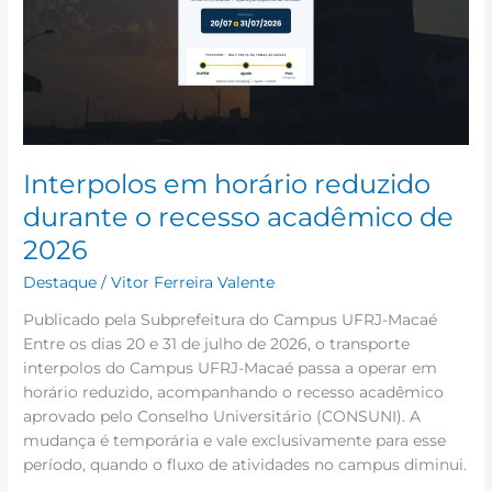
durante
o
recesso
acadêmico
de
2026
Interpolos em horário reduzido
durante o recesso acadêmico de
2026
Destaque
/
Vitor Ferreira Valente
Publicado pela Subprefeitura do Campus UFRJ-Macaé
Entre os dias 20 e 31 de julho de 2026, o transporte
interpolos do Campus UFRJ-Macaé passa a operar em
horário reduzido, acompanhando o recesso acadêmico
aprovado pelo Conselho Universitário (CONSUNI). A
mudança é temporária e vale exclusivamente para esse
período, quando o fluxo de atividades no campus diminui.