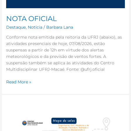
NOTA OFICIAL
Destaque
,
Notícia
/
Barbara Lana
Conforme nota emitida pela reitoria da UFRJ (abaixo), as
atividades presenciais de hoje, 07/08/2026, estão
suspensas a partir de 12h em virtude dos alertas
meteorológicos e da previsão de ventos fortes. A
suspensão também se aplica às atividades do Centro
Multidisciplinar UFRJ-Macaé. Fonte: @ufrj.oficial
Read More »
Mapa
de
salas
para
os