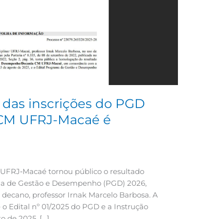
 das inscrições do PGD
 CM UFRJ-Macaé é
r UFRJ‑Macaé tornou público o resultado
ama de Gestão e Desempenho (PGD) 2026,
ecano, professor Irnak Marcelo Barbosa. A
o Edital nº 01/2025 do PGD e a Instrução
o de 2025, […]