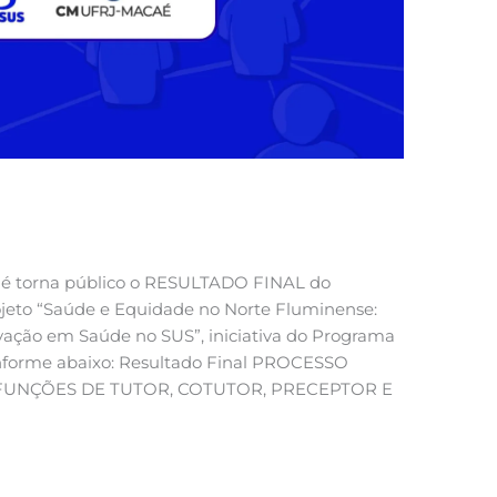
aé torna público o RESULTADO FINAL do
rojeto “Saúde e Equidade no Norte Fluminense:
ovação em Saúde no SUS”, iniciativa do Programa
nforme abaixo: Resultado Final PROCESSO
 FUNÇÕES DE TUTOR, COTUTOR, PRECEPTOR E