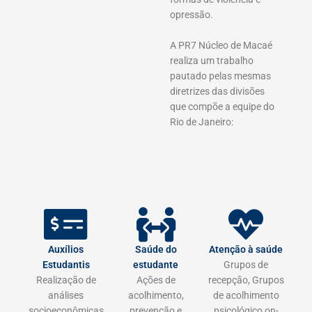
opressão.
A PR7 Núcleo de Macaé
realiza um trabalho
pautado pelas mesmas
diretrizes das divisões
que compõe a equipe do
Rio de Janeiro:
Auxílios
Saúde do
Atenção à saúde
Estudantis
estudante
Grupos de
Realização de
Ações de
recepção, Grupos
análises
acolhimento,
de acolhimento
socioeconômicas
prevenção e
psicológico on-