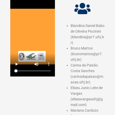
Blandina Daniel Babo
de Oliveira Piccinini
(blandina@pr7.ufrj.b
r)
Bruno Mattos
(brunomattos@pr7.
ufrj.br)
Carina da Paixão
Costa Sanches
(carinadapaixao@m
acae.ufrj.br)
Eliseu Junio Leite de
Vargas
(eliseuvargasufrj@g
mail.com)
Mariana Cardozo