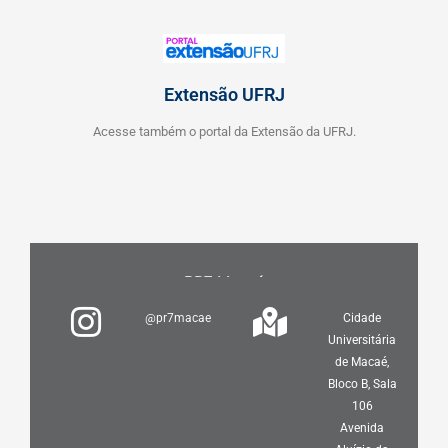
Extensão UFRJ
Acesse também o portal da Extensão da UFRJ.
PR7 Macaé
@pr7macae
Cidade
Universitária
de Macaé,
Bloco B, Sala
106
Avenida