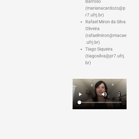
Barroso
(marianacardozo@p
r7.ufrj.br)
Rafael Miron da Silva
Oliveira
(rafaelmiron@macae
.ufrj.br)
Tiago Siqueira
(tiagosilva@pr7.ufrj.
br)