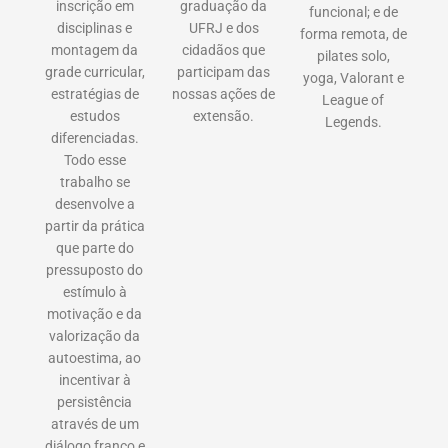
inscrição em
graduação da
funcional; e de
disciplinas e
UFRJ e dos
forma remota, de
montagem da
cidadãos que
pilates solo,
grade curricular,
participam das
yoga, Valorant e
estratégias de
nossas ações de
League of
estudos
extensão.
Legends.
diferenciadas.
Todo esse
trabalho se
desenvolve a
partir da prática
que parte do
pressuposto do
estímulo à
motivação e da
valorização da
autoestima, ao
incentivar à
persistência
através de um
diálogo franco e