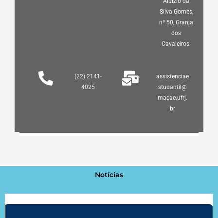
Aluízio da
Silva Gomes,
nº 50, Granja
dos
Cavaleiros.
(22) 2141-
assistenciae
4025
studantil@
macae.ufrj.
br
Notícias