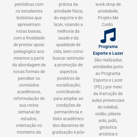
periódicas com
prática da
work shop de
os estudantes
atividade física,
ansiedade,
bolsistas que
do esporte e do
Projeto Me
apresentam
lazer, visando a
Cuido.
notas baixas,
melhoria da
com a finalidade
saúde e da
de prestar apoio
qualidade de
Programa
pedagógico aos
vida, bem como
Esporte e Lazer
mesmos a partir
buscar estimular
São realizadas
da abordagem de
a promoção de
atividades junto
novas formas de
aspectos
ao Programa
perceber os
positivos de
Esporte e Lazer
conteúdos
socialização,
(PEL) por meio
acadêmicos,
contribuindo
da instrução de
reformulação de
para ampliar as
aulas presenciais
sua rotina
condições de
de voleibal,
semanal de
permanência e
violão, pilates
estudos,
êxito acadêmico
solo, judô,
orientação no
dos discentes de
ginástica
momento da
graduação e pós-
artística e