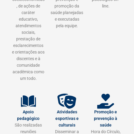
, de ações de
promoção da
line.
caráter
saúde planejadas
educativo,
e executadas
atendimentos
pela equipe.
sociais,
prestação de
esclarecimentos
e orientações aos
discentes e à
comunidade
acadêmica como
um todo.
Apoio
Atividades
Promoção e
pedagógico
esportivas e
prevenção à
São realizadas
culturais
saúde
reuniões
Disseminar a
Hora do Círculo,