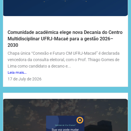
Comunidade acadêmica elege nova Decania do Centro
Multidisciplinar UFRJ-Macaé para a gestão 2026–
2030
Chapa única “Conexão e Futuro CM UFRJ-Macaé” é declarada
vencedora da consulta eleitoral, com o Prof. Thiago Gomes de
Lima como candidato a decano e...
Leia mais...
17 de July de 2026