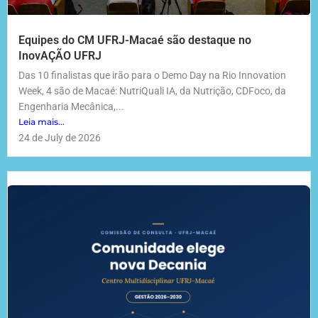
Equipes do CM UFRJ-Macaé são destaque no
InovAÇÃO UFRJ
Das 10 finalistas que irão para o Demo Day na Rio Innovation
Week, 4 são de Macaé: NutriQuali IA, da Nutrição, CDFoco, da
Engenharia Mecânica,...
Leia mais...
24 de July de 2026