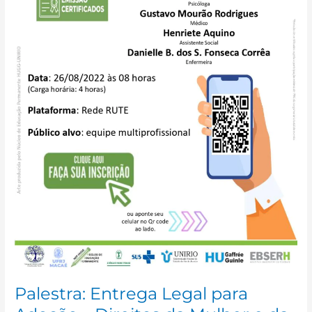
e
da
Criança
Palestra: Entrega Legal para