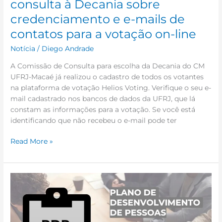
consulta à Decania sobre
colégio
credenciamento e e-mails de
eleitoral
de
contatos para a votação on-line
consulta
Notícia
/
Diego Andrade
à
Decania
A Comissão de Consulta para escolha da Decania do CM
sobre
UFRJ-Macaé já realizou o cadastro de todos os votantes
credenciamento
na plataforma de votação Helios Voting. Verifique o seu e-
e
mail cadastrado nos bancos de dados da UFRJ, que lá
e-
constam as informações para a votação. Se você está
mails
identificando que não recebeu o e-mail pode ter
de
contatos
Read More »
para
a
votação
Plano
on-
de
line
Desenvolvimento
de
Pessoas