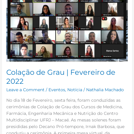
Colação de Grau | Fevereiro de
2022
Leave a Comment
/
Eventos
,
Notícia
/
Nathalia Machado
No dia 18 de Fevereiro, sexta feira, foram conduzidas as
cerimônias de Colação de Grau dos Cursos de Medicina,
Farmácia, Engenharia Mecânica e Nutrição do Centro
Multidisciplinar UFRJ – Macaé. As mesas solenes foram
presididas pelo Decano Pró-tempore, Irnak Barbosa, que
conduziu a cerimônia. A primeira mesa virtual, da