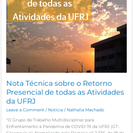
todas
as
Atividades
da
UFRJ
Nota Técnica sobre o Retorno
Presencial de todas as Atividades
da UFRJ
Leave a Comment
/
Notícia
/
Nathalia Machado
“O Grupo de Trabalho Multidisciplinar para
Enfrentamento à Pandemia de COVID-19 da UFRJ (GT-