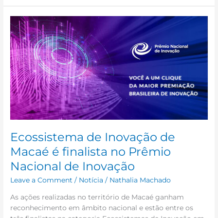
Ecossistema
de
Inovação
de
Macaé
é
finalista
no
Prêmio
Nacional
de
Ecossistema de Inovação de
Inovação
Macaé é finalista no Prêmio
Nacional de Inovação
Leave a Comment
/
Notícia
/
Nathalia Machado
As ações realizadas no território de Macaé ganham
reconhecimento em âmbito nacional e estão entre os