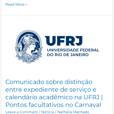
Read More »
Comunicado
sobre
distinção
entre
expediente
de
serviço
e
calendário
acadêmico
na
Comunicado sobre distinção
UFRJ
entre expediente de serviço e
|
calendário acadêmico na UFRJ |
Pontos
facultativos
Pontos facultativos no Carnaval
no
Leave a Comment
/
Notícia
/
Nathalia Machado
Carnaval