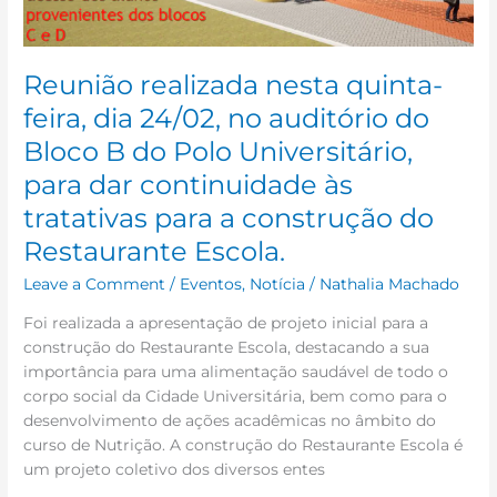
Bloco
B
do
Reunião realizada nesta quinta-
Polo
Universitário,
feira, dia 24/02, no auditório do
para
Bloco B do Polo Universitário,
dar
para dar continuidade às
continuidade
às
tratativas para a construção do
tratativas
Restaurante Escola.
para
a
Leave a Comment
/
Eventos
,
Notícia
/
Nathalia Machado
construção
Foi realizada a apresentação de projeto inicial para a
do
construção do Restaurante Escola, destacando a sua
Restaurante
importância para uma alimentação saudável de todo o
Escola.
corpo social da Cidade Universitária, bem como para o
desenvolvimento de ações acadêmicas no âmbito do
curso de Nutrição. A construção do Restaurante Escola é
um projeto coletivo dos diversos entes