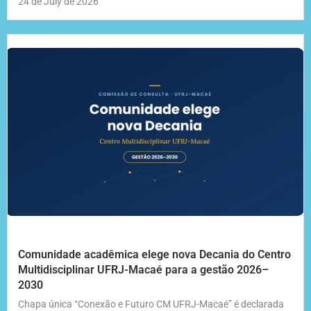
24 de July de 2026
Comunidade acadêmica elege nova Decania do Centro
Multidisciplinar UFRJ-Macaé para a gestão 2026–
2030
Chapa única “Conexão e Futuro CM UFRJ-Macaé” é declarada