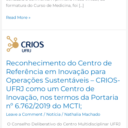
formatura do Curso de Medicina, foi […]
Read More »
Reconhecimento
do
Centro
de
Reconhecimento do Centro de
Referência
Referência em Inovação para
em
Inovação
Operações Sustentáveis – CRIOS-
para
UFRJ como um Centro de
Operações
Sustentáveis
Inovação, nos termos da Portaria
–
nº 6.762/2019 do MCTI;
CRIOS-
UFRJ
Leave a Comment
/
Notícia
/
Nathalia Machado
como
O Conselho Deliberativo do Centro Multidisciplinar UFRJ
um