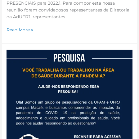
PRESENCIAIS para 2022.1. Para compor esta nossa
reunião foram convidadosos representantes da Diretoria
da AdUFRJ, representantes
Read More »
Divulgação
do
Grupo
de
Ética
em
Pesquisa
|
CEP
UFRJ
–
Macaé: