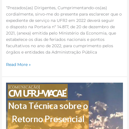
“Prezados(as) Dirigentes, Cumprimentando-os(as)
cordialmente, sirvo-me do presente para esclarecer que o
expediente de serviço na UFRJ em 2022 deverá seguir
o disposto na Portaria nº 14.817, de 20 de dezembro de
2021, (anexa) emitida pelo Ministério da Economia, que
estabelece os dias de feriados nacionais e pontos
facultativos no ano de 2022, para cumprimento pelos
órgãos e entidades da Administração Pública
Read More »
Nota
Técnica
sobre
o
Retorno
Presencial
de