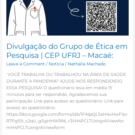
Divulgação do Grupo de Ética em
Pesquisa | CEP UFRJ – Macaé:
Leave a Comment
/
Notícia
/
Nathalia Machado
VOCÊ TRABALHA OU TRABALHOU NA ÁREA DE SAÚDE
DURANTE A PANDEMIA? AJUDE-NOS RESPONDENDO
ESSA PESQUISA! O questionário leva em média 15
minutos para ser respondido. Agradecemos sua
participação Link para acesso ao questionário: Link para
acesso ao questionário:
https://docs.google.com/forms/d/e/1FAIpQLSeH4oHwF1sv
R7PgS9_c2qU_gSgHHWRNi_r3liH4PCLTUxngrA/viewfor
mH4PCLTUxngrA/viewform