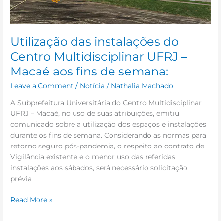
de
semana:
Utilização das instalações do
Centro Multidisciplinar UFRJ –
Macaé aos fins de semana:
Leave a Comment
/
Notícia
/
Nathalia Machado
A Subprefeitura Universitária do Centro Multidisciplinar
UFRJ – Macaé, no uso de suas atribuições, emitiu
comunicado sobre a utilização dos espaços e instalações
durante os fins de semana. Considerando as normas para
retorno seguro pós-pandemia, o respeito ao contrato de
Vigilância existente e o menor uso das referidas
instalações aos sábados, será necessário solicitação
prévia
Read More »