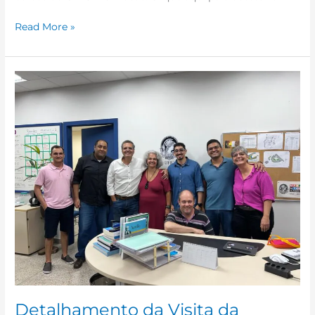
Read More »
Detalhamento
da
Visita
da
Superintendente
Geral
de
TIC
ao
CM
UFRJ-
Macaé
Detalhamento da Visita da