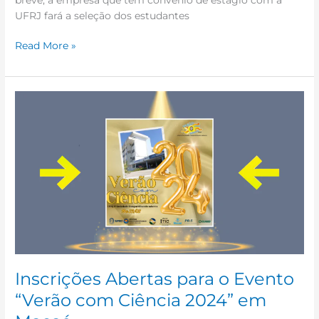
UFRJ fará a seleção dos estudantes
Read More »
Inscrições
Abertas
para
o
Evento
“Verão
com
Ciência
2024”
em
Macaé
Inscrições Abertas para o Evento
“Verão com Ciência 2024” em