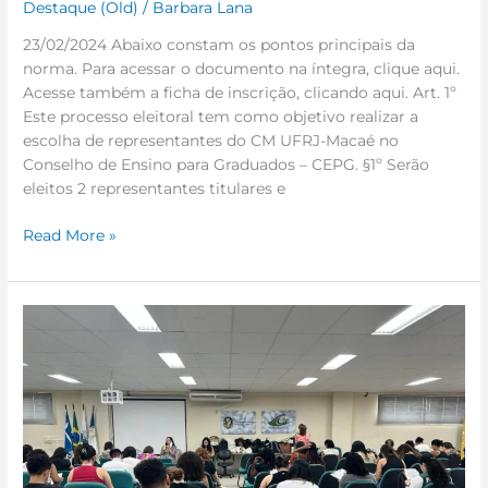
Destaque (Old)
/
Barbara Lana
23/02/2024 Abaixo constam os pontos principais da
norma. Para acessar o documento na íntegra, clique aqui.
Acesse também a ficha de inscrição, clicando aqui. Art. 1º
Este processo eleitoral tem como objetivo realizar a
escolha de representantes do CM UFRJ-Macaé no
Conselho de Ensino para Graduados – CEPG. §1º Serão
eleitos 2 representantes titulares e
Read More »
Prova
da
Residência
Integrada
Multiprofissional
em
Atenção
Básica