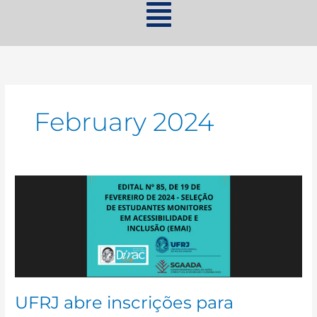
February 2024
UFRJ
abre
inscrições
para
Monitoria
em
Acessibilidade
e
UFRJ abre inscrições para
Inclusão