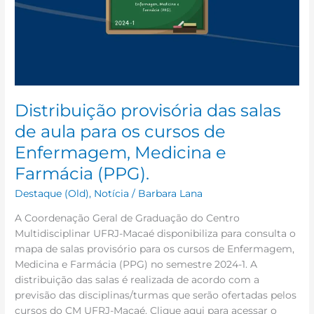
aula
para
os
cursos
de
Enfermagem,
Medicina
Distribuição provisória das salas
e
de aula para os cursos de
Farmácia
Enfermagem, Medicina e
(PPG).
Farmácia (PPG).
Destaque (Old)
,
Notícia
/
Barbara Lana
A Coordenação Geral de Graduação do Centro
Multidisciplinar UFRJ-Macaé disponibiliza para consulta o
mapa de salas provisório para os cursos de Enfermagem,
Medicina e Farmácia (PPG) no semestre 2024-1. A
distribuição das salas é realizada de acordo com a
previsão das disciplinas/turmas que serão ofertadas pelos
cursos do CM UFRJ-Macaé. Clique aqui para acessar o