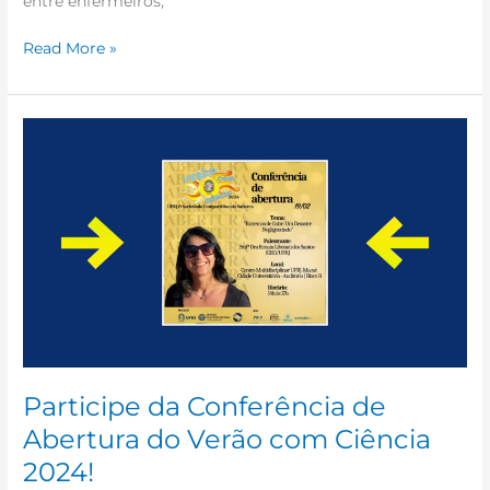
entre enfermeiros,
Read More »
Participe
da
Conferência
de
Abertura
do
Verão
com
Ciência
2024!
Participe da Conferência de
Abertura do Verão com Ciência
2024!