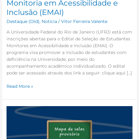
Monitoria em Acessibilidade e
(EMAI)
Inclusão (EMAI)
Destaque (Old)
,
Notícia
/
Vitor Ferreira Valente
A Universidade Federal do Rio de Janeiro (UFRJ) está com
inscrições abertas para o Edital de Seleção de Estudantes
Monitores em Acessibilidade e Inclusão (EMAI). O
programa visa promover a inclusão de estudantes com
deficiência na Universidade, por meio do
acompanhamento acadêmico individualizado. O edital
pode ser acessado através dos link a seguir: clique aqui […]
Read More »
Distribuição
provisória
das
salas
de