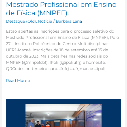
Mestrado Profissional em Ensino
de Física (MNPEF).
Destaque (Old)
,
Notícia
/
Barbara Lana
Estão abertas as inscrições para o processo seletivo do
Mestrado Profissional em Ensino de Física (MNPEF), Pólo
27 – Instituto Politécnico do Centro Multidisciplinar
UFRJ-Macaé. Inscrições de 18 de setembro até 15 de
outubro de 2023. Mais detalhes nas redes sociais do
MNPEF (@mnpefsbf), IPoli (@ipoliufrj) e homesite.
QRCodes no terceiro card. #ufrj #ufrjmacae #ipoli
Read More »
Resultado
da
parceria
entre
a