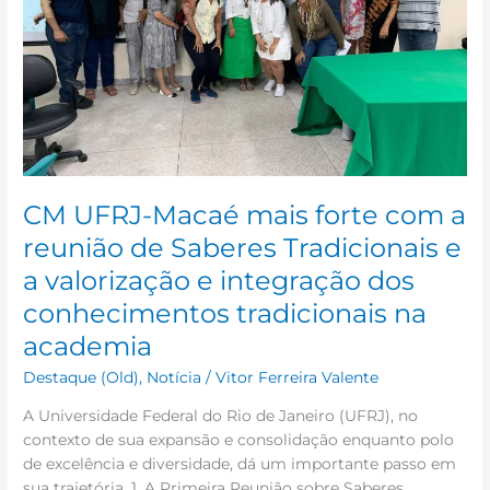
reunião
de
Saberes
Tradicionais
e
a
valorização
e
CM UFRJ-Macaé mais forte com a
integração
dos
reunião de Saberes Tradicionais e
conhecimentos
a valorização e integração dos
tradicionais
conhecimentos tradicionais na
na
academia
academia
Destaque (Old)
,
Notícia
/
Vitor Ferreira Valente
A Universidade Federal do Rio de Janeiro (UFRJ), no
contexto de sua expansão e consolidação enquanto polo
de excelência e diversidade, dá um importante passo em
sua trajetória. 1. A Primeira Reunião sobre Saberes