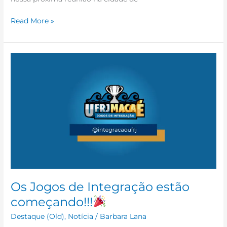
Read More »
Os
Jogos
de
Integração
estão
começando!!!
Os Jogos de Integração estão
começando!!!
Destaque (Old)
,
Notícia
/
Barbara Lana