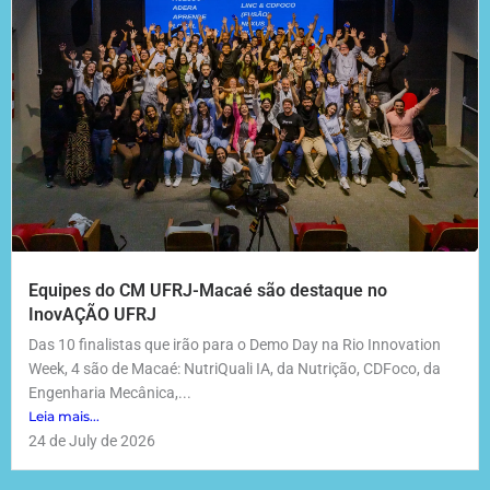
Equipes do CM UFRJ-Macaé são destaque no
InovAÇÃO UFRJ
Das 10 finalistas que irão para o Demo Day na Rio Innovation
Week, 4 são de Macaé: NutriQuali IA, da Nutrição, CDFoco, da
Engenharia Mecânica,...
Leia mais...
24 de July de 2026