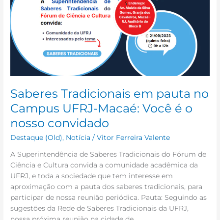
pauta
no
Campus
UFRJ-
Macaé:
Você
é
o
nosso
Saberes Tradicionais em pauta no
convidado
Campus UFRJ-Macaé: Você é o
nosso convidado
Destaque (Old)
,
Notícia
/
Vitor Ferreira Valente
A Superintendência de Saberes Tradicionais do Fórum de
Ciência e Cultura convida a comunidade acadêmica da
UFRJ, e toda a sociedade que tem interesse em
aproximação com a pauta dos saberes tradicionais, para
participar de nossa reunião periódica. Pauta: Seguindo as
sugestões da Rede de Saberes Tradicionais da UFRJ,
nossa próxima reunião na cidade de