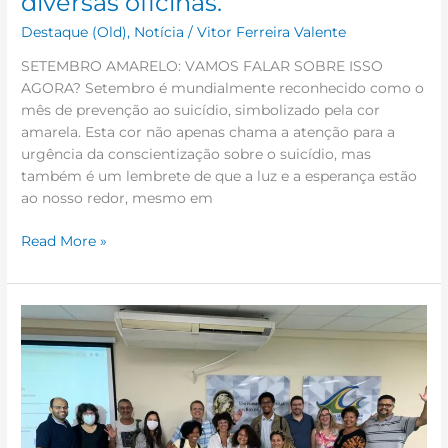
diversas oficinas.
diversas
Destaque (Old)
,
Notícia
/
Vitor Ferreira Valente
oficinas.
SETEMBRO AMARELO: VAMOS FALAR SOBRE ISSO
AGORA? Setembro é mundialmente reconhecido como o
mês de prevenção ao suicídio, simbolizado pela cor
amarela. Esta cor não apenas chama a atenção para a
urgência da conscientização sobre o suicídio, mas
também é um lembrete de que a luz e a esperança estão
ao nosso redor, mesmo em
Read More »
CM
UFRJ-
Macaé
mais
forte
com
a