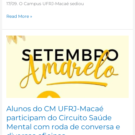
17/09. O Campus UFRJ-Macaé sediou
Read More »
Alunos
do
CM
UFRJ-
Macaé
participam
do
Circuito
Saúde
Mental
com
Alunos do CM UFRJ-Macaé
roda
participam do Circuito Saúde
de
Mental com roda de conversa e
conversa
e