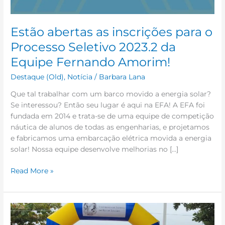
da
Equipe
Fernando
Estão abertas as inscrições para o
Amorim!
Processo Seletivo 2023.2 da
Equipe Fernando Amorim!
Destaque (Old)
,
Notícia
/
Barbara Lana
Que tal trabalhar com um barco movido a energia solar?
Se interessou? Então seu lugar é aqui na EFA! A EFA foi
fundada em 2014 e trata-se de uma equipe de competição
náutica de alunos de todas as engenharias, e projetamos
e fabricamos uma embarcação elétrica movida a energia
solar! Nossa equipe desenvolve melhorias no […]
Read More »
Integração
e