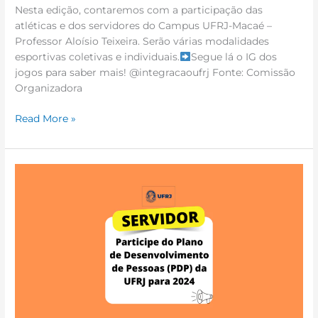
Nesta edição, contaremos com a participação das
atléticas e dos servidores do Campus UFRJ-Macaé –
Professor Aloísio Teixeira. Serão várias modalidades
esportivas coletivas e individuais.
Segue lá o IG dos
jogos para saber mais! @integracaoufrj Fonte: Comissão
Organizadora
Read More »
Participe
do
Plano
de
Desenvolvimento
de
Pessoas
(PDP)
da
UFRJ