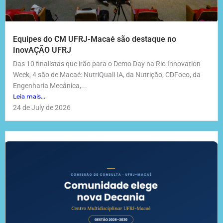
Equipes do CM UFRJ-Macaé são destaque no
InovAÇÃO UFRJ
Das 10 finalistas que irão para o Demo Day na Rio Innovation
Week, 4 são de Macaé: NutriQuali IA, da Nutrição, CDFoco, da
Engenharia Mecânica,...
Leia mais...
24 de July de 2026