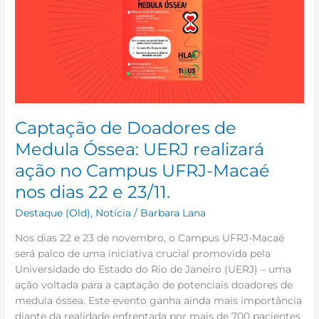
Medula
Óssea:
UERJ
realizará
ação
no
Campus
UFRJ-
Captação de Doadores de
Macaé
Medula Óssea: UERJ realizará
nos
ação no Campus UFRJ-Macaé
dias
22
nos dias 22 e 23/11.
e
Destaque (Old)
,
Notícia
/
Barbara Lana
23/11.
Nos dias 22 e 23 de novembro, o Campus UFRJ-Macaé
será palco de uma iniciativa crucial promovida pela
Universidade do Estado do Rio de Janeiro (UERJ) – uma
ação voltada para a captação de potenciais doadores de
medula óssea. Este evento ganha ainda mais importância
diante da realidade enfrentada por mais de 700 pacientes