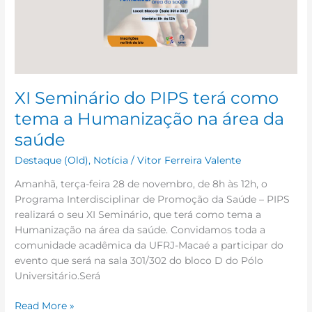
tema
a
Humanização
na
área
da
XI Seminário do PIPS terá como
saúde
tema a Humanização na área da
saúde
Destaque (Old)
,
Notícia
/
Vitor Ferreira Valente
Amanhã, terça-feira 28 de novembro, de 8h às 12h, o
Programa Interdisciplinar de Promoção da Saúde – PIPS
realizará o seu XI Seminário, que terá como tema a
Humanização na área da saúde. Convidamos toda a
comunidade acadêmica da UFRJ-Macaé a participar do
evento que será na sala 301/302 do bloco D do Pólo
Universitário.Será
Read More »