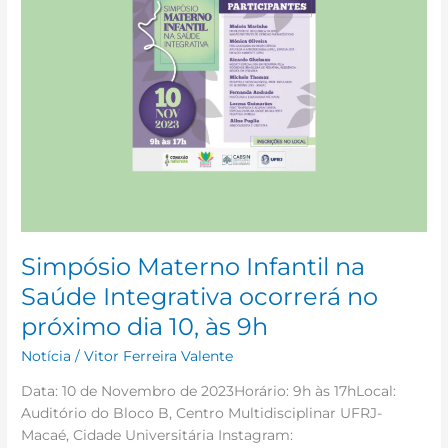
na
Saúde
Integrativa
ocorrerá
no
próximo
dia
10,
às
9h
Simpósio Materno Infantil na
Saúde Integrativa ocorrerá no
próximo dia 10, às 9h
Notícia
/
Vitor Ferreira Valente
Data: 10 de Novembro de 2023Horário: 9h às 17hLocal:
Auditório do Bloco B, Centro Multidisciplinar UFRJ-
Macaé, Cidade Universitária Instagram: