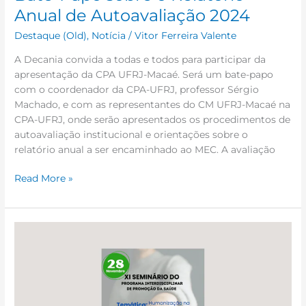
Anual de Autoavaliação 2024
Destaque (Old)
,
Notícia
/
Vitor Ferreira Valente
A Decania convida a todas e todos para participar da
apresentação da CPA UFRJ-Macaé. Será um bate-papo
com o coordenador da CPA-UFRJ, professor Sérgio
Machado, e com as representantes do CM UFRJ-Macaé na
CPA-UFRJ, onde serão apresentados os procedimentos de
autoavaliação institucional e orientações sobre o
relatório anual a ser encaminhado ao MEC. A avaliação
Read More »
XI
Seminário
do
PIPS
terá
como