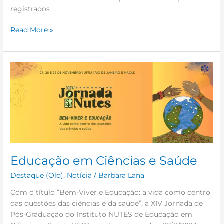
registrados
Read More »
Educação
em
Ciências
e
Saúde
Educação em Ciências e Saúde
Destaque (Old)
,
Notícia
/
Barbara Lana
Com o título “Bem-Viver e Educação: a vida como centro
das questões das ciências e da saúde”, a XIV Jornada de
Pós-Graduação do Instituto NUTES de Educação em