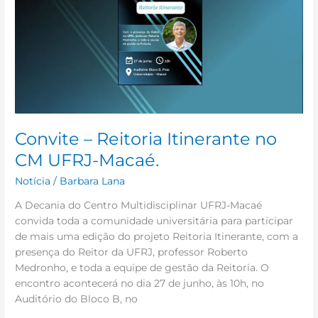
Itinerante
no
CM
UFRJ-
Macaé.
Convite – Reitoria Itinerante no
CM UFRJ-Macaé.
Notícia
/
Barbara Lana
A Decania do Centro Multidisciplinar UFRJ-Macaé
convida toda a comunidade universitária para participar
de mais uma edição do projeto Reitoria Itinerante, com a
presença do Reitor da UFRJ, professor Roberto
Medronho, e toda a equipe de gestão da Reitoria. O
encontro acontecerá no dia 27 de junho, às 10h, no
Auditório do Bloco B, no