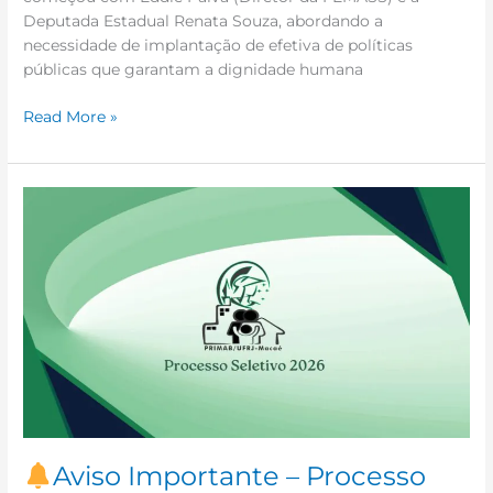
Deputada Estadual Renata Souza, abordando a
necessidade de implantação de efetiva de políticas
públicas que garantam a dignidade humana
Read More »
Aviso
Importante
–
Processo
Seletivo
2026
PRIMAB
–
UFRJ/Macaé.
Aviso Importante – Processo