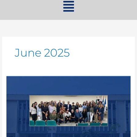
June 2025
Reitoria
Itinerante
visita
o
Centro
Multidisciplinar
UFRJ-
Macaé.