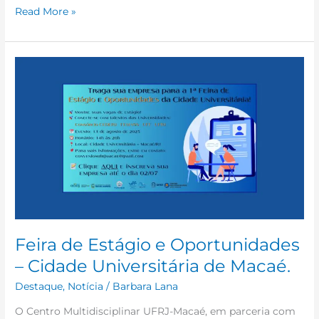
Read More »
Feira
de
Estágio
e
Oportunidades
–
Cidade
Universitária
de
Macaé.
Feira de Estágio e Oportunidades
– Cidade Universitária de Macaé.
Destaque
,
Notícia
/
Barbara Lana
O Centro Multidisciplinar UFRJ-Macaé, em parceria com