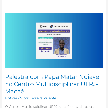
Palestra
com
Papa
Matar
Ndiaye
no
Centro
Multidisciplinar
UFRJ-
Macaé
Palestra com Papa Matar Ndiaye
no Centro Multidisciplinar UFRJ-
Macaé
Notícia
/
Vitor Ferreira Valente
O Centro Multidisciplinar UFRJ-Macaé convida para a