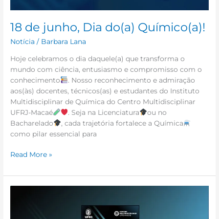
18 de junho, Dia do(a) Químico(a)!
Notícia
/
Barbara Lana
Hoje celebramos o dia daquele(a) que transforma o
mundo com ciência, entusiasmo e compromisso com o
conhecimento
. Nosso reconhecimento e admiração
aos(às) docentes, técnicos(as) e estudantes do Instituto
Multidisciplinar de Química do Centro Multidisciplinar
UFRJ-Macaé
. Seja na Licenciatura
ou no
Bacharelado
, cada trajetória fortalece a Química
como pilar essencial para
Read More »
Convite
–
Reitoria