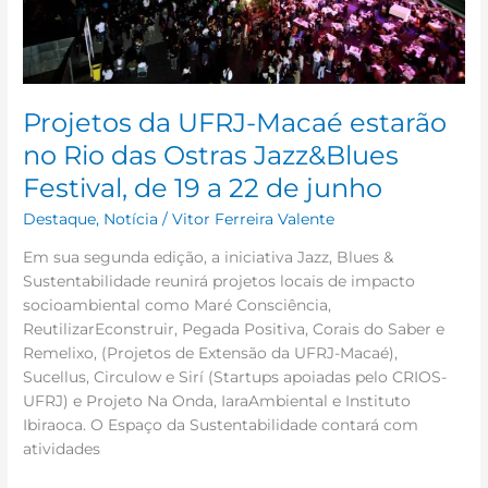
Jazz&Blues
Festival,
de
19
a
Projetos da UFRJ-Macaé estarão
22
no Rio das Ostras Jazz&Blues
de
Festival, de 19 a 22 de junho
junho
Destaque
,
Notícia
/
Vitor Ferreira Valente
Em sua segunda edição, a iniciativa Jazz, Blues &
Sustentabilidade reunirá projetos locais de impacto
socioambiental como Maré Consciência,
ReutilizarEconstruir, Pegada Positiva, Corais do Saber e
Remelixo, (Projetos de Extensão da UFRJ-Macaé),
Sucellus, Circulow e Sirí (Startups apoiadas pelo CRIOS-
UFRJ) e Projeto Na Onda, IaraAmbiental e Instituto
Ibiraoca. O Espaço da Sustentabilidade contará com
atividades