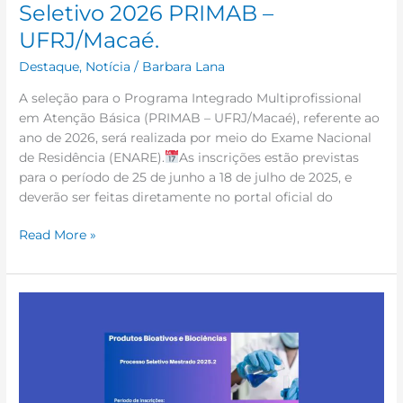
Seletivo 2026 PRIMAB –
UFRJ/Macaé.
Destaque
,
Notícia
/
Barbara Lana
A seleção para o Programa Integrado Multiprofissional
em Atenção Básica (PRIMAB – UFRJ/Macaé), referente ao
ano de 2026, será realizada por meio do Exame Nacional
de Residência (ENARE).
As inscrições estão previstas
para o período de 25 de junho a 18 de julho de 2025, e
deverão ser feitas diretamente no portal oficial do
Read More »
PPG-
ProdBio
abre
inscrições
para
processo