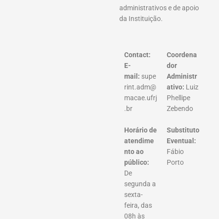
administrativos e de apoio
da Instituição.
Contact:
Coordena
E-
dor
mail:
supe
Administr
rint.adm@
ativo:
Luiz
macae.ufrj
Phellipe
.br
Zebendo
Horário de
Substituto
atendime
Eventual:
nto ao
Fábio
público:
Porto
De
segunda a
sexta-
feira, das
08h às