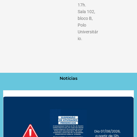
17h.
Sala 102,
bloco B,
Polo
Universitár
io.
Notícias