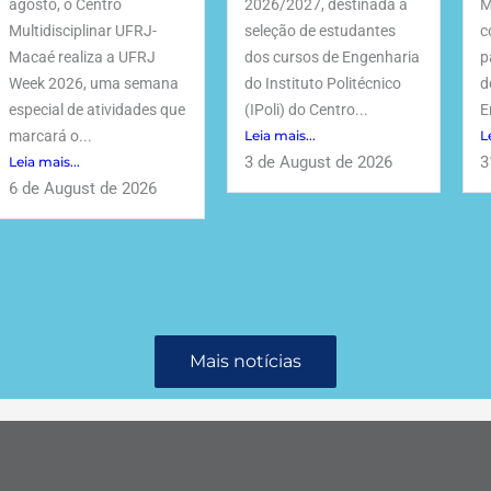
agosto, o Centro
2026/2027, destinada à
M
Multidisciplinar UFRJ-
seleção de estudantes
c
Macaé realiza a UFRJ
dos cursos de Engenharia
p
Week 2026, uma semana
do Instituto Politécnico
d
especial de atividades que
(IPoli) do Centro...
E
marcará o...
Leia mais...
L
3 de August de 2026
3
Leia mais...
6 de August de 2026
Mais notícias