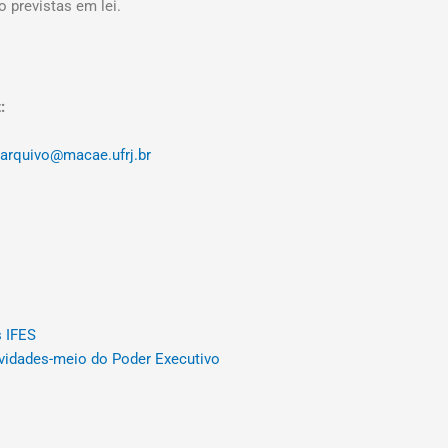
 previstas em lei.
:
arquivo@macae.ufrj.br
s IFES
ividades-meio do Poder Executivo