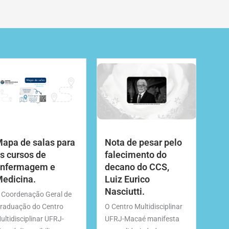
apa de salas para
Nota de pesar pelo
s cursos de
falecimento do
nfermagem e
decano do CCS,
edicina.
Luiz Eurico
Nasciutti.
 Coordenação Geral de
raduação do Centro
O Centro Multidisciplinar
ultidisciplinar UFRJ-
UFRJ-Macaé manifesta