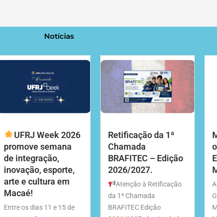
Notícias
UFRJ Week 2026
Retificação da 1ª
M
promove semana
Chamada
o
de integração,
BRAFITEC – Edição
E
inovação, esporte,
2026/2027.
M
arte e cultura em
Atenção à Retificação
A
Macaé!
da 1ª Chamada
G
Entre os dias 11 e 15 de
BRAFITEC Edição
M