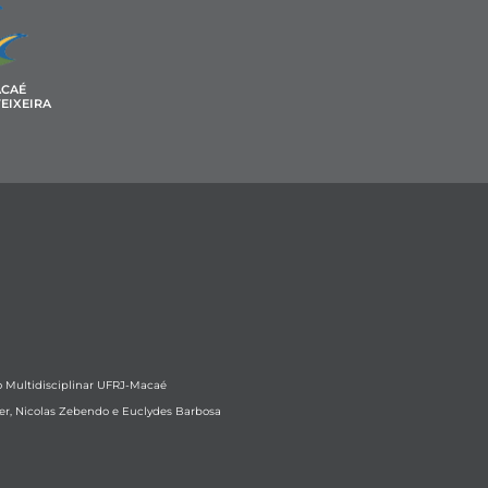
ACAÉ
EIXEIRA
 Multidisciplinar UFRJ-Macaé
ber, Nicolas Zebendo e Euclydes Barbosa