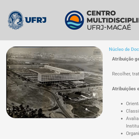
Skip
to
the
content
Núcleo de Doc
Atribuição g
Recolher, tr
Atribuições 
Orient
Classi
Avali
Instit
Organi