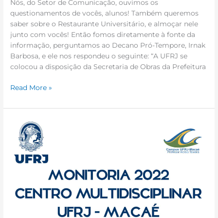
Nós, do Setor de Comunicação, ouvimos os
questionamentos de vocês, alunos! Também queremos
saber sobre o Restaurante Universitário, e almoçar nele
junto com vocês! Então fomos diretamente à fonte da
informação, perguntamos ao Decano Pró-Tempore, Irnak
Barbosa, e ele nos respondeu o seguinte: “A UFRJ se
colocou a disposição da Secretaria de Obras da Prefeitura
Read More »
Notificação
do
Setor
de
Monitoria
sobre
retificação
no
Termo