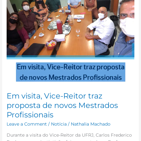
de
novos
Mestrados
Profissionais
Em visita, Vice-Reitor traz
proposta de novos Mestrados
Profissionais
Leave a Comment
/
Notícia
/
Nathalia Machado
Durante a visita do Vice-Reitor da UFRJ, Carlos Frederico