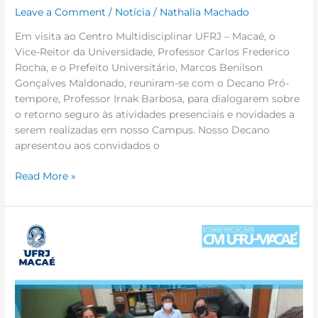
Leave a Comment
/
Notícia
/
Nathalia Machado
Em visita ao Centro Multidisciplinar UFRJ – Macaé, o
Vice-Reitor da Universidade, Professor Carlos Frederico
Rocha, e o Prefeito Universitário, Marcos Benilson
Gonçalves Maldonado, reuniram-se com o Decano Pró-
tempore, Professor Irnak Barbosa, para dialogarem sobre
o retorno seguro às atividades presenciais e novidades a
serem realizadas em nosso Campus. Nosso Decano
apresentou aos convidados o
Read More »
Em
visita,
Vice-
Reitor
traz
proposta