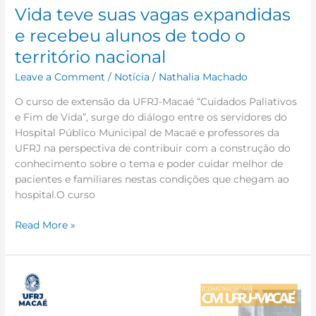
território
Vida teve suas vagas expandidas
nacional
e recebeu alunos de todo o
território nacional
Leave a Comment
/
Notícia
/
Nathalia Machado
O curso de extensão da UFRJ-Macaé “Cuidados Paliativos
e Fim de Vida”, surge do diálogo entre os servidores do
Hospital Público Municipal de Macaé e professores da
UFRJ na perspectiva de contribuir com a construção do
conhecimento sobre o tema e poder cuidar melhor de
pacientes e familiares nestas condições que chegam ao
hospital.O curso
Read More »
#2022.1
#retornoseguro
#transporteestudantil