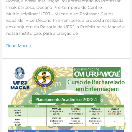
Rocha, a nossa Instiutição, foi apresentado ao Professor
Irnak barbosa, Decano Pró-tempore do Centro
Multidisciplinar UFRJ – Macaé, e ao Professor Carlos
Eduardo, Vice Decano Pró-Tempore, a proposta realizada
em conjunto da Reitoria da UFRJ, a Prefeitura de Macaé e
nossa Instituição, para a criação de
Read More »
Coordenação
de
Bacharelado
em
Enfermagem
divulga
o
Planejamento
de
2022.1