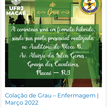
Grau
–
Enfermagem
|
Março
2022
Colação de Grau – Enfermagem |
Março 2022