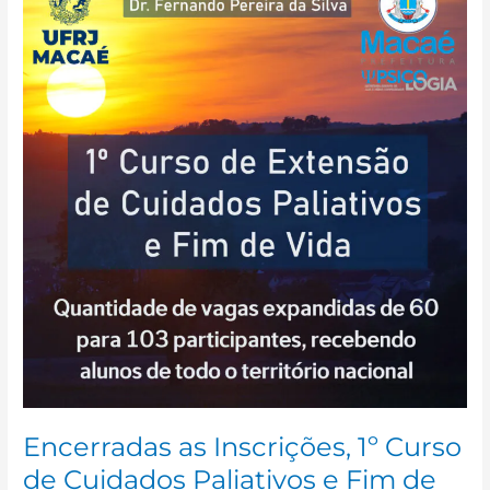
Inscrições,
1º
Curso
de
Cuidados
Paliativos
e
Fim
de
Vida
teve
suas
vagas
expandidas
e
recebeu
alunos
de
Encerradas as Inscrições, 1º Curso
todo
de Cuidados Paliativos e Fim de
o