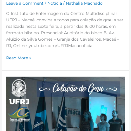
Leave a Comment
/
Notícia
/
Nathalia Machado
O Instituto de Enfermagem do Centro Multidisciplinar
UFRJ – Macaé, convida a todos para colação de grau a ser
realizada nesta sexta feira, a partir das 16:00 horas, em
formato híbrido. Presencial: Auditório do bloco B, Av.
Aluizio da Silva Gomes – Granja dos Cavaleiros, Macaé –
RJ; Online: youtube.com/UFRJMacaeoficial
Read More »
Colações
de
grau
|
Março
2022