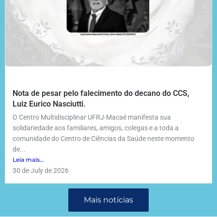
Nota de pesar pelo falecimento do decano do CCS,
Luiz Eurico Nasciutti.
O Centro Multidisciplinar UFRJ-Macaé manifesta sua
solidariedade aos familiares, amigos, colegas e a toda a
comunidade do Centro de Ciências da Saúde neste momento
de...
Leia mais...
30 de July de 2026
Mais notícias