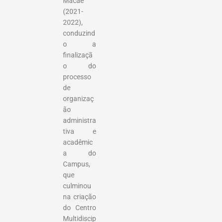
Macaé
(2021-
2022),
conduzind
o a
finalizaçã
o do
processo
de
organizaç
ão
administra
tiva e
acadêmic
a do
Campus,
que
culminou
na criação
do Centro
Multidiscip