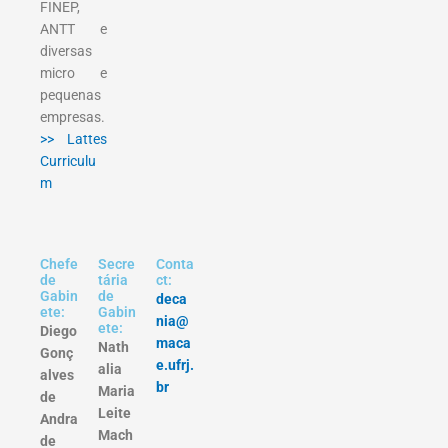
FINEP,
ANTT e
diversas
micro e
pequenas
empresas.
>> Lattes
Curriculu
m
Chefe
Secre
Conta
de
tária
ct:
Gabin
de
deca
ete:
Gabin
nia@
ete:
Diego
maca
Nath
Gonç
e.ufrj.
alia
alves
br
Maria
de
Leite
Andra
Mach
de