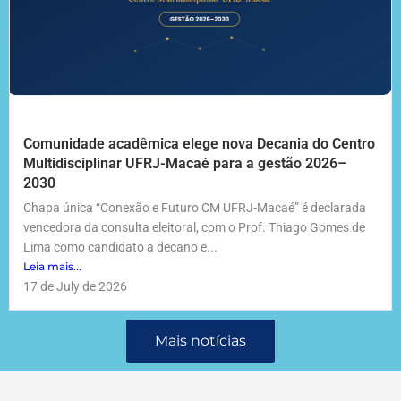
Comunidade acadêmica elege nova Decania do Centro
Multidisciplinar UFRJ-Macaé para a gestão 2026–
2030
Chapa única “Conexão e Futuro CM UFRJ-Macaé” é declarada
vencedora da consulta eleitoral, com o Prof. Thiago Gomes de
Lima como candidato a decano e...
Leia mais...
17 de July de 2026
Mais notícias