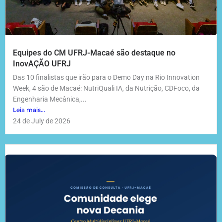
Equipes do CM UFRJ-Macaé são destaque no
InovAÇÃO UFRJ
Das 10 finalistas que irão para o Demo Day na Rio Innovation
Week, 4 são de Macaé: NutriQuali IA, da Nutrição, CDFoco, da
Engenharia Mecânica,...
Leia mais...
24 de July de 2026