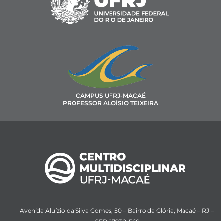
CAMPUS UFRJ-MACAÉ
PROFESSOR ALOÍSIO TEIXEIRA
Avenida Aluízio da Silva Gomes, 50 – Bairro da Glória, Macaé – RJ –