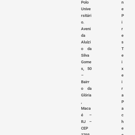
Polo
n
Unive
e
rsitári
P
o.
i
Aveni
r
da
e
Aluízi
s
o da
T
Silva
e
Gome
i
s, 50
x
–
e
Bairr
i
o da
r
Glória
a
,
P
Maca
a
é –
c
RJ –
h
CEP
e
2793
c