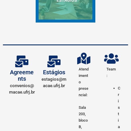
Atend
Team
Agreeme
Estágios
iment
:
nts
estagios@m
o
convenios@
acae.ufrj.br
C
prese
macae.ufrj.br
r
ncial:
i
Sala
s
203,
t
bloco
i
B,
a