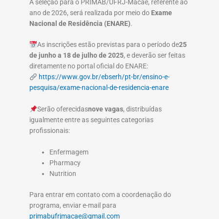
A seleção para o PRIMAB/UFRJ-Macaé, referente ao
ano de 2026, será realizada por meio do
Exame
Nacional de Residência (ENARE)
.
As inscrições estão previstas para o período de
25
de junho a 18 de julho de 2025
, e deverão ser feitas
diretamente no portal oficial do ENARE:
https://www.gov.br/ebserh/pt-br/ensino-e-
pesquisa/exame-nacional-de-residencia-enare
Serão oferecidas
nove vagas
, distribuídas
igualmente entre as seguintes categorias
profissionais:
Enfermagem
Pharmacy
Nutrition
Para entrar em contato com a coordenação do
programa, enviar e-mail para
primabufrjmacae@gmail.com