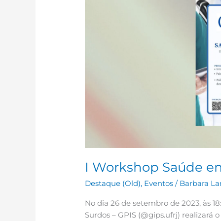
em
Libras
I Workshop Saúde em
Destaque (Old)
,
Eventos
/
Barbara La
No dia 26 de setembro de 2023, às 1
Surdos – GPIS (@gips.ufrj) realizará 