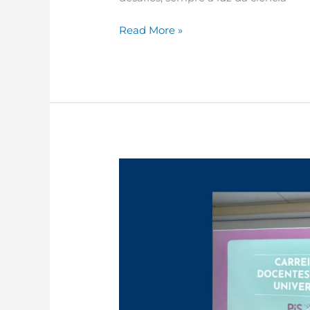
Read More »
Evento
“Maternidade
&
Ciência”
reforçou
a
urgência
da
construção