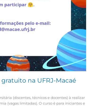
 gratuito na UFRJ-Macaé
ária (discentes, técnicos e docentes) à realizar
 (vagas limitadas). O curso é para iniciantes e