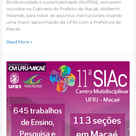
Biodiversidade e sustentabilidade (NUPEM), estiveram
reunidos no Gabinete do Prefeito de Macaé, Welberth
Rezende, para tratar de assuntos institucionais visando
uma maior aproximação da UFRJ com a Prefeitura de
Macaé.
Read More »
11ª
Semana
de
Integração
Acadêmica
|
UFRJ
–
Macaé