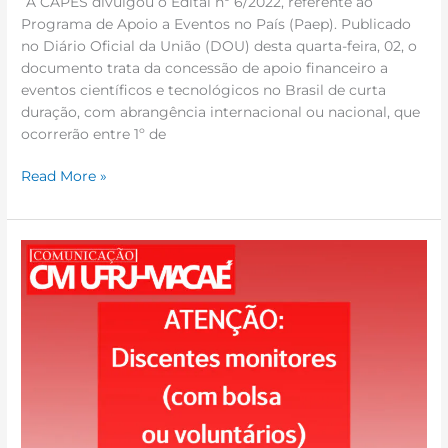
“A CAPES divulgou o Edital nº 6/2022, referente ao
Programa de Apoio a Eventos no País (Paep). Publicado
no Diário Oficial da União (DOU) desta quarta-feira, 02, o
documento trata da concessão de apoio financeiro a
eventos científicos e tecnológicos no Brasil de curta
duração, com abrangência internacional ou nacional, que
ocorrerão entre 1º de
Read More »
Entrega
dos
relatórios
de
monitoria
do
ano
de
2021