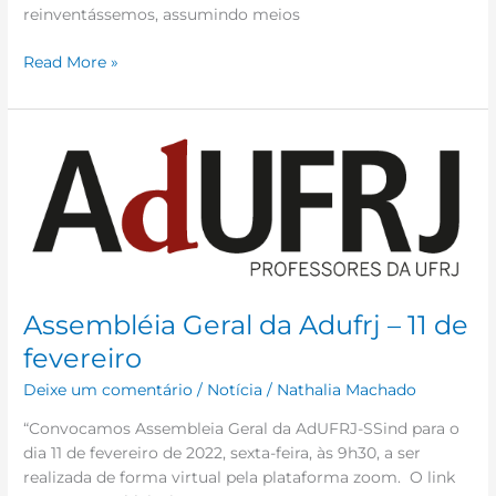
reinventássemos, assumindo meios
Read More »
Assembléia
Geral
da
Adufrj
–
11
de
fevereiro
Assembléia Geral da Adufrj – 11 de
fevereiro
Deixe um comentário
/
Notícia
/
Nathalia Machado
“Convocamos Assembleia Geral da AdUFRJ-SSind para o
dia 11 de fevereiro de 2022, sexta-feira, às 9h30, a ser
realizada de forma virtual pela plataforma zoom. O link