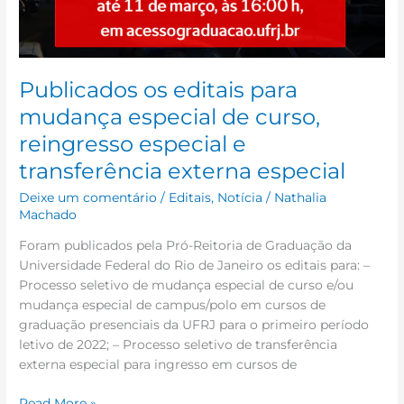
Publicados os editais para
mudança especial de curso,
reingresso especial e
transferência externa especial
Deixe um comentário
/
Editais
,
Notícia
/
Nathalia
Machado
Foram publicados pela Pró-Reitoria de Graduação da
Universidade Federal do Rio de Janeiro os editais para: –
Processo seletivo de mudança especial de curso e/ou
mudança especial de campus/polo em cursos de
graduação presenciais da UFRJ para o primeiro período
letivo de 2022; – Processo seletivo de transferência
externa especial para ingresso em cursos de
Read More »