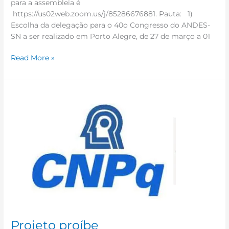
para a assembleia é
https://us02web.zoom.us/j/85286676881. Pauta: 1)
Escolha da delegação para o 40o Congresso do ANDES-
SN a ser realizado em Porto Alegre, de 27 de março a 01
Read More »
Projeto
proíbe
contingenciamento
em
bolsas
de
pesquisa
do
CNPq
e
Capes
Projeto proíbe