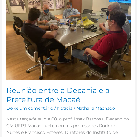
a
Decania
e
a
Prefeitura
de
Macaé
Reunião entre a Decania e a
Prefeitura de Macaé
Deixe um comentário
/
Notícia
/
Nathalia Machado
Nesta terça-feira, dia 08, o prof. Irnak Barbosa, Decano do
CM UFRJ-Macaé, junto com os professores Rodrigo
Nunes e Francisco Esteves, Diretores do Instituto de