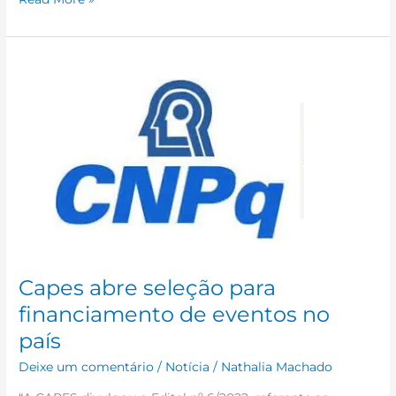
Capes
abre
seleção
para
financiamento
de
eventos
no
país
Capes abre seleção para
financiamento de eventos no
país
Deixe um comentário
/
Notícia
/
Nathalia Machado