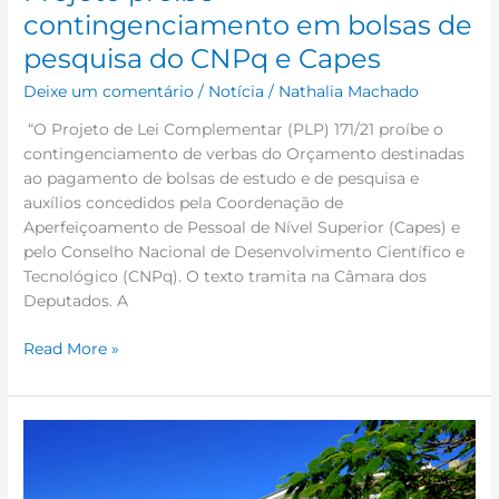
contingenciamento em bolsas de
pesquisa do CNPq e Capes
Deixe um comentário
/
Notícia
/
Nathalia Machado
“O Projeto de Lei Complementar (PLP) 171/21 proíbe o
contingenciamento de verbas do Orçamento destinadas
ao pagamento de bolsas de estudo e de pesquisa e
auxílios concedidos pela Coordenação de
Aperfeiçoamento de Pessoal de Nível Superior (Capes) e
pelo Conselho Nacional de Desenvolvimento Científico e
Tecnológico (CNPq). O texto tramita na Câmara dos
Deputados. A
Read More »
Incubadora
da
COPPE