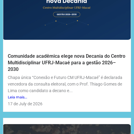
Comunidade acadêmica elege nova Decania do Centro
Multidisciplinar UFRJ-Macaé para a gestão 2026–
2030
Chapa única “Conexão e Futuro CM UFRJ-Macaé” é declarada
vencedora da consulta eleitoral, com o Prof. Thiago Gomes de
Lima como candidato a decano e...
Leia mais...
17 de July de 2026