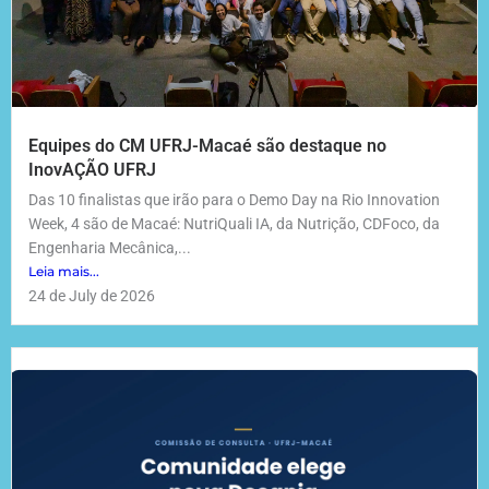
Equipes do CM UFRJ-Macaé são destaque no
InovAÇÃO UFRJ
Das 10 finalistas que irão para o Demo Day na Rio Innovation
Week, 4 são de Macaé: NutriQuali IA, da Nutrição, CDFoco, da
Engenharia Mecânica,...
Leia mais...
24 de July de 2026