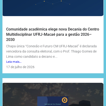
Comunidade acadêmica elege nova Decania do Centro
Multidisciplinar UFRJ-Macaé para a gestão 2026–
2030
Chapa única “Conexão e Futuro CM UFRJ-Macaé” é declarada
vencedora da consulta eleitoral, com o Prof. Thiago Gomes de
Lima como candidato a decano e...
Leia mais...
17 de julho de 2026