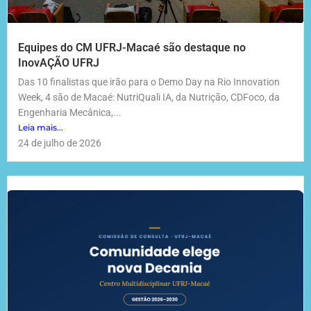
Equipes do CM UFRJ-Macaé são destaque no
InovAÇÃO UFRJ
Das 10 finalistas que irão para o Demo Day na Rio Innovation
Week, 4 são de Macaé: NutriQuali IA, da Nutrição, CDFoco, da
Engenharia Mecânica,...
Leia mais...
24 de julho de 2026