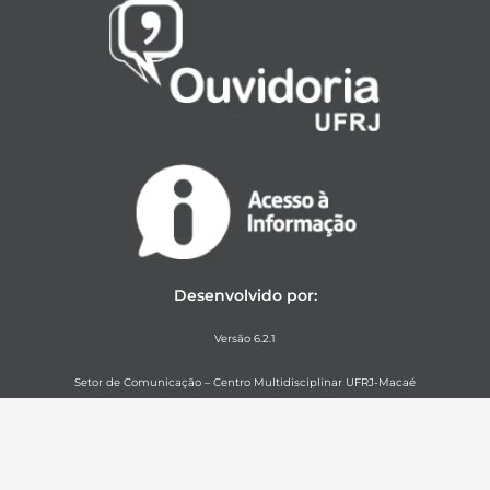
Desenvolvido por:
Versão 6.2.1
Setor de Comunicação – Centro Multidisciplinar UFRJ-Macaé
Créditos das fotos: Joseph Layber, Nicolas Zebendo e Euclydes Barbosa (salvo
quando indicado)