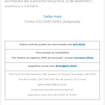
acontecerá até a próxima terça-feira, 13 de dezembro”,
anunciou o ministro.
Saiba mais
Fonte: CGCOM/CAPES (Adaptada)
Outras notícias podem ser encontradas em:
pr2.ufrj.br
Para acessar as newsletters
‘Por Dentro da Agência UFRJ de Inovação’, acesse:
inovacao.ufrj.br
Sugestões enviar para
dinac@pr2.ufrj.br
Rua Paulo Emidio Barbosa, 485, Quadra 1A, Parque Tecnológico da UFRJ,
Ilha do Fundão, CEP 21941-907 Rio de Janeiro, RJ. E-mail:
gabinetepr2@pr2.ufrj.br.
Horário de atendimento presencial:
segunda a sexta-feira de 10:30h às 15:30h.