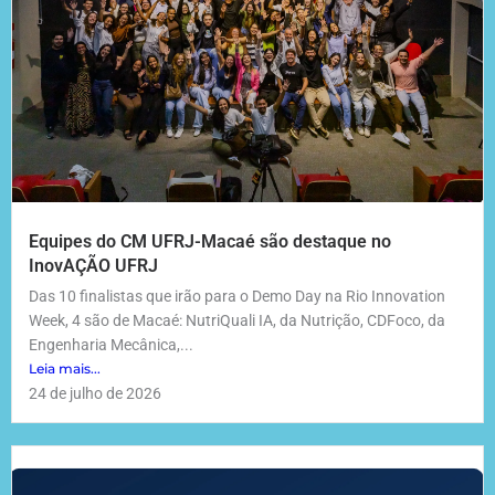
Equipes do CM UFRJ-Macaé são destaque no
InovAÇÃO UFRJ
Das 10 finalistas que irão para o Demo Day na Rio Innovation
Week, 4 são de Macaé: NutriQuali IA, da Nutrição, CDFoco, da
Engenharia Mecânica,...
Leia mais...
24 de julho de 2026