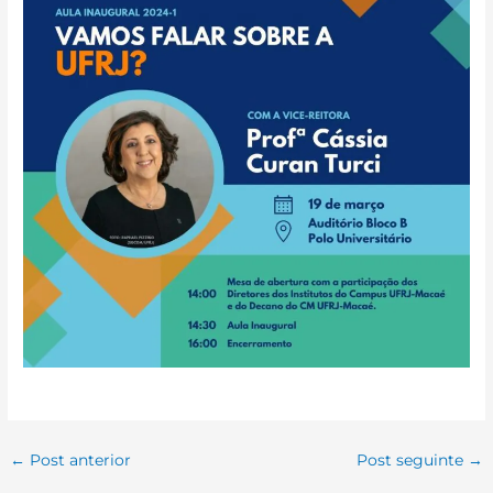
←
Post anterior
Post seguinte
→