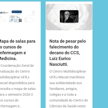
apa de salas para
Nota de pesar pelo
s cursos de
falecimento do
nfermagem e
decano do CCS,
edicina.
Luiz Eurico
Nasciutti.
 Coordenação Geral de
raduação do Centro
O Centro Multidisciplinar
ultidisciplinar UFRJ-
UFRJ-Macaé manifesta
acaé disponibiliza para
sua solidariedade aos
onsulta o mapa de salas
familiares, amigos,
ara o semestre 2026-2
colegas e a toda a
os cursos de
comunidade do Centro de
nfermagem e...
Ciências da Saúde neste