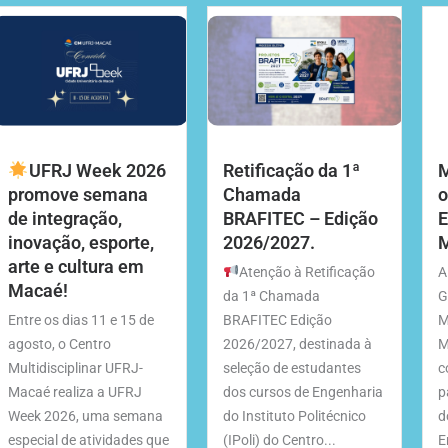
UFRJ Week 2026
Retificação da 1ª
M
promove semana
Chamada
o
de integração,
BRAFITEC – Edição
E
inovação, esporte,
2026/2027.
M
arte e cultura em
Atenção à Retificação
A
Macaé!
da 1ª Chamada
G
Entre os dias 11 e 15 de
BRAFITEC Edição
M
agosto, o Centro
2026/2027, destinada à
M
Multidisciplinar UFRJ-
seleção de estudantes
c
Macaé realiza a UFRJ
dos cursos de Engenharia
p
Week 2026, uma semana
do Instituto Politécnico
d
especial de atividades que
(IPoli) do Centro...
E