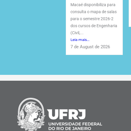
Macaé disponibiliza para
consulta o mapa de salas
para o semestre 2026-2
dos cursos de Engenharia
(Civil,...
Leia mais...
7 de August de 2026