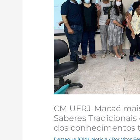
CM UFRJ-Macaé mais 
Saberes Tradicionais 
dos conhecimentos t
Destaque (Old)
,
Notícia
/ Por
Vitor Fe