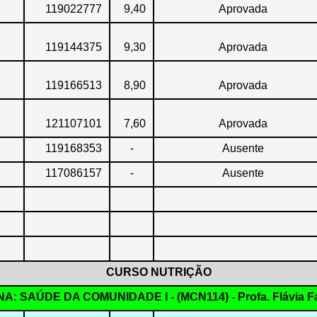
119022777
9,40
Aprovada
119144375
9,30
Aprovada
119166513
8,90
Aprovada
121107101
7,60
Aprovada
119168353
-
Ausente
117086157
-
Ausente
CURSO NUTRIÇÃO
NA: SAÚDE DA COMUNIDADE I - (MCN114) - Profa. Flávia Fa