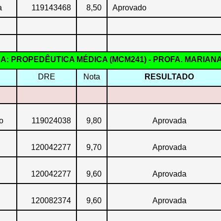
a
119143468
8,50
Aprovado
NA: PROPEDÊUTICA MÉDICA (MCM241) - PROFA. MARIAN
DRE
Nota
RESULTADO
o
119024038
9,80
Aprovada
120042277
9,70
Aprovada
120042277
9,60
Aprovada
120082374
9,60
Aprovada