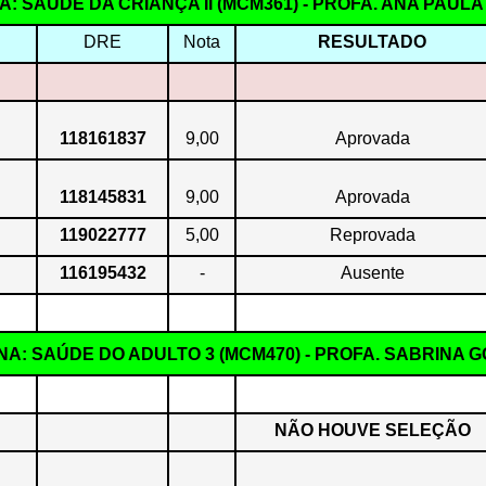
NA: SAÚDE DA CRIANÇA II (MCM361) - PROFA. ANA PAU
DRE
Nota
RESULTADO
118161837
9,00
Aprovada
118145831
9,00
Aprovada
119022777
5,00
Reprovada
116195432
-
Ausente
INA: SAÚDE DO ADULTO 3 (MCM470) - PROFA. SABRINA 
NÃO HOUVE SELEÇÃO