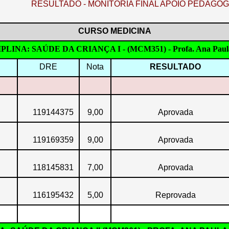
RESULTADO - MONITORIA FINAL APOIO PEDAGÓG
CURSO MEDICINA
PLINA: SAÚDE DA CRIANÇA I - (MCM351) - Profa. Ana Paul
DRE
Nota
RESULTADO
119144375
9,00
Aprovada
119169359
9,00
Aprovada
118145831
7,00
Aprovada
116195432
5,00
Reprovada