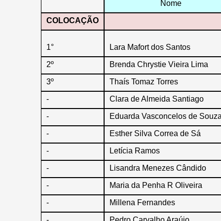
Nome
COLOCAÇÃO
1°
Lara Mafort dos Santos
2º
Brenda Chrystie Vieira Lima
3º
Thaís Tomaz Torres
-
Clara de Almeida Santiago
-
Eduarda Vasconcelos de Souz
-
Esther Silva Correa de Sá
-
Letícia Ramos
-
Lisandra Menezes Cândido
-
Maria da Penha R Oliveira
-
Millena Fernandes
-
Pedro Carvalho Araújo