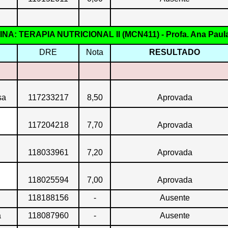
INA: TERAPIA NUTRICIONAL II (MCN411) - Profa. Ana Paula
DRE
Nota
RESULTADO
sa
117233217
8,50
Aprovada
117204218
7,70
Aprovada
118033961
7,20
Aprovada
118025594
7,00
Aprovada
118188156
-
Ausente
a
118087960
-
Ausente