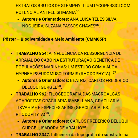
EXTRATOS BRUTOS DE STEMPHYLLIUM LYCOPERSICI COM
55
POTENCIAL ANTI-LEISHΜΑΝΙΑ
.
Autores e Orientadores:
ANA LUISA TELES SILVA
56
NOGUEIRA, SUZANA PASSOS CHAVES
.
Pôster – Biodiversidade e Meio Ambiente (CMM05P)
TRABALHO 854:
A INFLUÊNCIA DA RESSURGENCIA DE
ARRAIAL DO CABO NA ESTRUTURAÇÃO GENÉTICA DE
POPULAÇÕES MARINHAS: UM ESTUDO COM A ALGA
57
HYPNEA PSEUDOMUSCIFORMIS (RHODOPHYTA).
Autores e Orientadores:
BEATRIZ, CARLOS FREDERICO
58
DELUQUI GURGEL
.
TRABALHO 962:
FILOGEOGRAFIA DAS MACROALGAS
AGARÓFITAS GRACILARIA ISABELLANA, GRACILARIA
TIKVAHIAE E ESPECIES AFINS (GRACILARIALES,
59
RHODOPHYTA)
.
Autores e Orientadores:
CARLOS FREDERICO DELUQUI
60
GURGEL, ISADORA DE ARAUJO
.
TRABALHO 3347:
Influência da topografia do substrato na