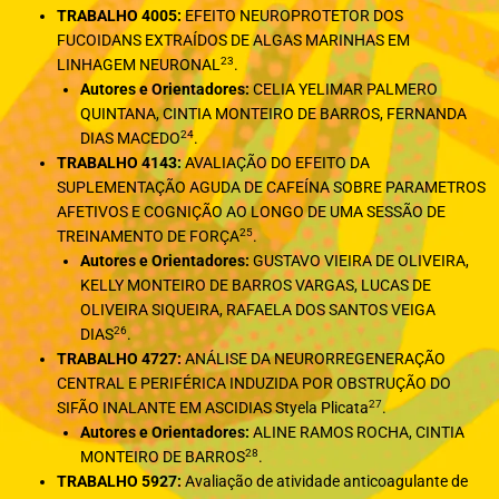
TRABALHO 4005:
EFEITO NEUROPROTETOR DOS
FUCOIDANS EXTRAÍDOS DE ALGAS MARINHAS EM
23
LINHAGEM NEURONAL
.
Autores e Orientadores:
CELIA YELIMAR PALMERO
QUINTANA, CINTIA MONTEIRO DE BARROS, FERNANDA
24
DIAS MACEDO
.
TRABALHO 4143:
AVALIAÇÃO DO EFEITO DA
SUPLEMENTAÇÃO AGUDA DE CAFEÍNA SOBRE PARAMETROS
AFETIVOS E COGNIÇÃO AO LONGO DE UMA SESSÃO DE
25
TREINAMENTO DE FORÇA
.
Autores e Orientadores:
GUSTAVO VIEIRA DE OLIVEIRA,
KELLY MONTEIRO DE BARROS VARGAS, LUCAS DE
OLIVEIRA SIQUEIRA, RAFAELA DOS SANTOS VEIGA
26
DIAS
.
TRABALHO 4727:
ANÁLISE DA NEURORREGENERAÇÃO
CENTRAL E PERIFÉRICA INDUZIDA POR OBSTRUÇÃO DO
27
SIFÃO INALANTE EM ASCIDIAS Styela Plicata
.
Autores e Orientadores:
ALINE RAMOS ROCHA, CINTIA
28
MONTEIRO DE BARROS
.
TRABALHO 5927:
Avaliação de atividade anticoagulante de