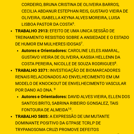
CORDEIRO, BRUNA CRISTINA DE OLIVEIRA BARROS,
CECILIA ABDANUR ESTEPHAN REIS, GUSTAVO VIEIRA DE
OLIVEIRA, ISABELLA KEYNA ALVES MOREIRA, LUISA
6
LISBOA PASTOR DA COSTA
.
TRABALHO 2913:
EFEITO DE UMA UNICA SESSÃO DE
TREINAMENTO RESISTIDO SOBRE A ANSIEDADE E O ESTADO
7
DE HUMOR EM MULHERES IDOSAS
.
Autores e Orientadores:
CAROLINE LELES AMARAL,
GUSTAVO VIEIRA DE OLIVEIRA, KASSIA HELLENN DA
8
COSTA PEREIRA, NICOLLE DE SOUZA RODRIGUES
.
TRABALHO 3371:
INVESTIGAÇÃO DE BIOMARCADORES
RENAIS RELACIONADOS AO ENVELHECIMENTO EM UM
MODELO DE KNOCKOUT DE ENVELHECIMENTO VASCULAR
9
POR DANO AO DNA.
Autores e Orientadores:
DAVID ALVES VIEIRA, ELLEN DOS
SANTOS BRITO, SABRINA RIBEIRO GONSALEZ, TAIS
10
FONTOURA DE ALMEIDA
.
TRABALHO 5805:
A EXPRESSÃO DE UM MUTANTE
DOMINANTE POSITIVO DA GTPASE TCRLP DE
TRYPANOSOMA CRUZI PROMOVE DEFEITOS