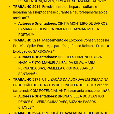
48
PERALTA GONÇALVES, KEYLA DE SOUZA MARGARIZO
.
TRABALHO 2016:
Envolvimento do heparan sulfato e
heparina na sinaptogênese durante a neurorregeneração de
49
ascídias
.
Autores e Orientadores:
CINTIA MONTEIRO DE BARROS,
SAMARA DE OLIVEIRA PIMENTEL, TAYNAN MOTTA
50
PORTAL
.
TRABALHO 5214:
Mapeamento de Epítopos Conservados na
Proteína Spike: Estratégia para Diagnóstico Robusto Frente à
51
Evolução do SARS-CoV-2
.
Autores e Orientadores:
HERICLES EDMUNDO SILVA
NASCIMENTO, MANUELA LEAL DA SILVA, MARIA
FERNANDA DIAS, PAMELLA CRISTINA SOARES
52
SANTANA
.
TRABALHO 5879:
UTILIZAÇÃO DA ABORDAGEM OSMAC NA
PRODUÇÃO DE EXTRATOS DO FUNGO ENDOFÍTICO Sordaria
53
tamaensis COM POTENCIAL ANTI-Leismania amazonensis
.
Autores e Orientadores:
BRUNA VILELA DOS SANTOS,
DENISE OLIVEIRA GUIMARAES, SUZANA PASSOS
54
CHAVES
.
TRABALHO 5924:
PRODUÇÃO E AVALIAÇÃO BIOLOGICA DE