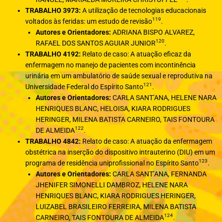
TRABALHO 3973:
A utilização de tecnologias educacionais
119
voltados às feridas: um estudo de revisão
.
Autores e Orientadores:
ADRIANA BISPO ALVAREZ,
120
RAFAEL DOS SANTOS AGUIAR JUNIOR
.
TRABALHO 4192:
Relato de caso: A atuação eficaz da
enfermagem no manejo de pacientes com incontinência
urinária em um ambulatório de saúde sexual e reprodutiva na
121
Universidade Federal do Espírito Santo
.
Autores e Orientadores:
CARLA SANT’ANA, HELENE NARA
HENRIQUES BLANC, HELOISA, KIARA RODRIGUES
HERINGER, MILENA BATISTA CARNEIRO, TAIS FONTOURA
122
DE ALMEIDA
.
TRABALHO 4842:
Relato de caso: A atuação da enfermagem
obstétrica na inserção do dispositivo intrauterino (DIU) em um
123
programa de residência uniprofissional no Espírito Santo
.
Autores e Orientadores:
CARLA SANT’ANA, FERNANDA
JHENIFER SIMONELLI DAMBROZ, HELENE NARA
HENRIQUES BLANC, KIARA RODRIGUES HERINGER,
LUIZABEL BRASILEIRO FERREIRA, MILENA BATISTA
124
CARNEIRO, TAIS FONTOURA DE ALMEIDA
.