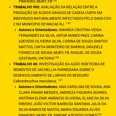
128
PINHEIRO, MURY, FB
.
TRABALHO 900:
AVALIAÇÃO DA RELAÇÃO ENTRE A
PRODUÇÃO DE ÁCIDOS GRAXOS DE CADEIA CURTA EM
INDIVIDUOS NATURALMENTE INFECTADOS PELO SARS-COV-
129
2 NO MUNICIPIO DE MACAE-RJ.
Autores e Orientadores:
AMANDA CRISTINA VEIGA
FERNANDES DA SILVA, ARTUR NUNES PAES, CARINA
AZEVEDO OLIVEIRA SILVA, CARINA DE SOUZA SANTOS
MATTOS, CINTIA MONTEIRO DE BARROS, GRAZIELE
FONSECA DE SOUSA, MURY, FB, RAQUEL DE SOUZA
130
GESTINARI, VIKTORIA
.
TRABALHO 46:
INVESTIGAÇÃO DA AÇÃO INSETICIDA DE
SEMENTES DE VACHELLIA FARNESIANA SOBRE O
DESENVOLVIMENTO DE LARVAS DO BESOURO
131
Callosobruchus maculatus.
Autores e Orientadores:
ANA CAROLINA DE SOUSA, ANA
CLARA PAVANI MENDES, ANDREZA FIGUEIRA SOARES,
ANTÔNIA ELENIR AMÂNCIO OLIVEIRA, ELANE DA SILVA
RIBEIRO JOÃO VICTOR BARBOSA SANTANA JULIA DA
SILVA RAMOS DE MATOS, MARIA EDUARDA ALVES
132
PINHEIRO, MURY, FB, SIMONE AZEVEDO GOMES
.