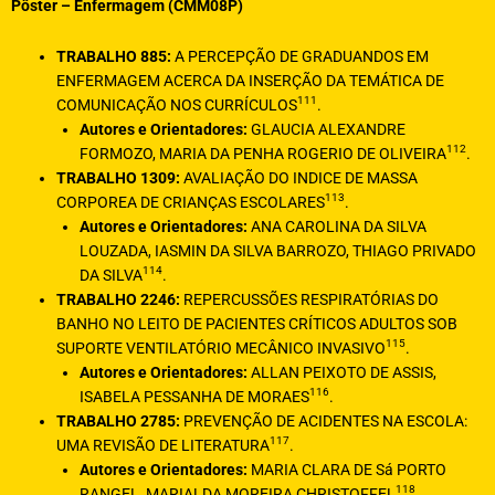
Pôster – Enfermagem (CMM08P)
TRABALHO 885:
A PERCEPÇÃO DE GRADUANDOS EM
ENFERMAGEM ACERCA DA INSERÇÃO DA TEMÁTICA DE
111
COMUNICAÇÃO NOS CURRÍCULOS
.
Autores e Orientadores:
GLAUCIA ALEXANDRE
112
FORMOZO, MARIA DA PENHA ROGERIO DE OLIVEIRA
.
TRABALHO 1309:
AVALIAÇÃO DO INDICE DE MASSA
113
CORPOREA DE CRIANÇAS ESCOLARES
.
Autores e Orientadores:
ANA CAROLINA DA SILVA
LOUZADA, IASMIN DA SILVA BARROZO, THIAGO PRIVADO
114
DA SILVA
.
TRABALHO 2246:
REPERCUSSÕES RESPIRATÓRIAS DO
BANHO NO LEITO DE PACIENTES CRÍTICOS ADULTOS SOB
115
SUPORTE VENTILATÓRIO MECÂNICO INVASIVO
.
Autores e Orientadores:
ALLAN PEIXOTO DE ASSIS,
116
ISABELA PESSANHA DE MORAES
.
TRABALHO 2785:
PREVENÇÃO DE ACIDENTES NA ESCOLA:
117
UMA REVISÃO DE LITERATURA
.
Autores e Orientadores:
MARIA CLARA DE Sá PORTO
118
RANGEL, MARIALDA MOREIRA CHRISTOFFEL
.