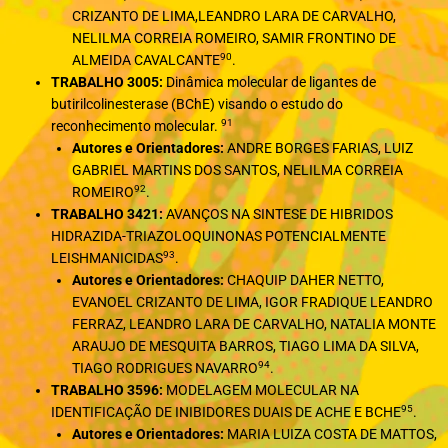
CRIZANTO DE LIMA,LEANDRO LARA DE CARVALHO,
NELILMA CORREIA ROMEIRO, SAMIR FRONTINO DE
90
ALMEIDA CAVALCANTE
.
TRABALHO 3005:
Dinâmica molecular de ligantes de
butirilcolinesterase (BChE) visando o estudo do
91
reconhecimento molecular.
Autores e Orientadores:
ANDRE BORGES FARIAS, LUIZ
GABRIEL MARTINS DOS SANTOS, NELILMA CORREIA
92
ROMEIRO
.
TRABALHO 3421:
AVANÇOS NA SINTESE DE HIBRIDOS
HIDRAZIDA-TRIAZOLOQUINONAS POTENCIALMENTE
93
LEISHMANICIDAS
.
Autores e Orientadores:
CHAQUIP DAHER NETTO,
EVANOEL CRIZANTO DE LIMA, IGOR FRADIQUE LEANDRO
FERRAZ, LEANDRO LARA DE CARVALHO, NATALIA MONTE
ARAUJO DE MESQUITA BARROS, TIAGO LIMA DA SILVA,
94
TIAGO RODRIGUES NAVARRO
.
TRABALHO 3596:
MODELAGEM MOLECULAR NA
95
IDENTIFICAÇÃO DE INIBIDORES DUAIS DE ACHE E BCHE
.
Autores e Orientadores:
MARIA LUIZA COSTA DE MATTOS,