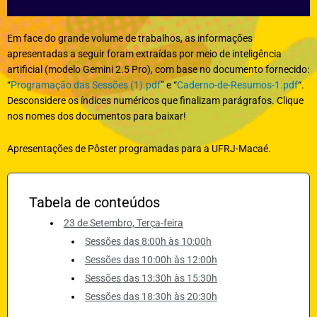
g
r
a
Em face do grande volume de trabalhos, as informações
m
apresentadas a seguir foram extraídas por meio de inteligência
artificial (modelo Gemini 2.5 Pro), com base no documento fornecido:
“
Programação das Sessões (1).pdf
” e “
Caderno-de-Resumos-1.pdf
“.
Desconsidere os índices numéricos que finalizam parágrafos. Clique
nos nomes dos documentos para baixar!
Apresentações de Pôster programadas para a UFRJ-Macaé.
Tabela de conteúdos
23 de Setembro, Terça-feira
Sessões das 8:00h às 10:00h
Sessões das 10:00h às 12:00h
Sessões das 13:30h às 15:30h
Sessões das 18:30h às 20:30h