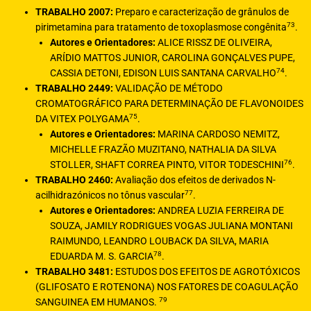
TRABALHO 2007:
Preparo e caracterização de grânulos de
73
pirimetamina para tratamento de toxoplasmose congênita
.
Autores e Orientadores:
ALICE RISSZ DE OLIVEIRA,
ARÍDIO MATTOS JUNIOR, CAROLINA GONÇALVES PUPE,
74
CASSIA DETONI, EDISON LUIS SANTANA CARVALHO
.
TRABALHO 2449:
VALIDAÇÃO DE MÉTODO
CROMATOGRÁFICO PARA DETERMINAÇÃO DE FLAVONOIDES
75
DA VITEX POLYGAMA
.
Autores e Orientadores:
MARINA CARDOSO NEMITZ,
MICHELLE FRAZÃO MUZITANO, NATHALIA DA SILVA
76
STOLLER, SHAFT CORREA PINTO, VITOR TODESCHINI
.
TRABALHO 2460:
Avaliação dos efeitos de derivados N-
77
acilhidrazónicos no tônus vascular
.
Autores e Orientadores:
ANDREA LUZIA FERREIRA DE
SOUZA, JAMILY RODRIGUES VOGAS JULIANA MONTANI
RAIMUNDO, LEANDRO LOUBACK DA SILVA, MARIA
78
EDUARDA M. S. GARCIA
.
TRABALHO 3481:
ESTUDOS DOS EFEITOS DE AGROTÓXICOS
(GLIFOSATO E ROTENONA) NOS FATORES DE COAGULAÇÃO
79
SANGUINEA EM HUMANOS.