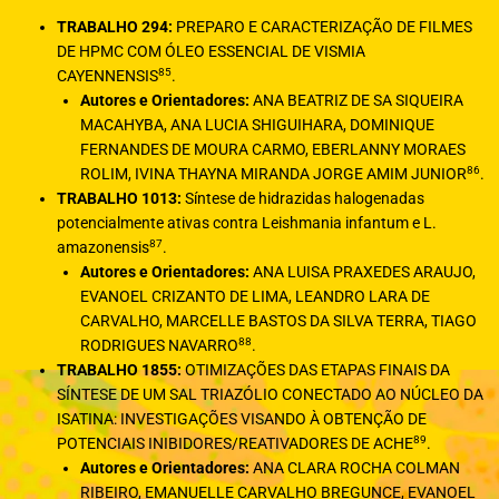
TRABALHO 294:
PREPARO E CARACTERIZAÇÃO DE FILMES
DE HPMC COM ÓLEO ESSENCIAL DE VISMIA
85
CAYENNENSIS
.
Autores e Orientadores:
ANA BEATRIZ DE SA SIQUEIRA
MACAHYBA, ANA LUCIA SHIGUIHARA, DOMINIQUE
FERNANDES DE MOURA CARMO, EBERLANNY MORAES
86
ROLIM, IVINA THAYNA MIRANDA JORGE AMIM JUNIOR
.
TRABALHO 1013:
Síntese de hidrazidas halogenadas
potencialmente ativas contra Leishmania infantum e L.
87
amazonensis
.
Autores e Orientadores:
ANA LUISA PRAXEDES ARAUJO,
EVANOEL CRIZANTO DE LIMA, LEANDRO LARA DE
CARVALHO, MARCELLE BASTOS DA SILVA TERRA, TIAGO
88
RODRIGUES NAVARRO
.
TRABALHO 1855:
OTIMIZAÇÕES DAS ETAPAS FINAIS DA
SÍNTESE DE UM SAL TRIAZÓLIO CONECTADO AO NÚCLEO DA
ISATINA: INVESTIGAÇÕES VISANDO À OBTENÇÃO DE
89
POTENCIAIS INIBIDORES/REATIVADORES DE ACHE
.
Autores e Orientadores:
ANA CLARA ROCHA COLMAN
RIBEIRO, EMANUELLE CARVALHO BREGUNCE, EVANOEL