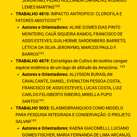
JERONYMO, PEDRO HOLLANDA CARVALHO, RODRIGO
160
LEMES MARTINS
.
TRABALHO 4810:
IMPACTO ANTROPICO: CLOROFILA E
161
FATORES ABIOTICOS
.
Autores e Orientadores:
ALINE GOMES DIAS PINTO
MONTEIRO, CAUĀ SIQUEIRA RAMOS, FRANCISCO DE
ASSIS ESTEVES, GUILHERME SARDENBERG BARRETO,
LETICIA DA SILVA JERONYMO, MARCOS PAULO F.
162
BARROS
.
TRABALHO 4879:
Estratégias de Cultivo de Isoëtes cangae
163
espécie endémica de um lago de altitude da Amazônia.
Autores e Orientadores:
ALLYSSON BURASLAN
CAVALCANTE, DANIEL, EVENILTON PESSOA COSTA,
FRANCISCO DE ASSIS ESTEVES, LUCAS COSTA, LUIZ
CARLOS FELISBERTO RIBEIRO, MIRELLA PUPO
164
SANTOS
.
TRABALHO 5033:
ELASMOBRANQUIOS COMO MODELO
PARA PESQUISA INTEGRADA E CONSERVAÇÃO: O PROJETO
165
SALVAR
.
Autores e Orientadores:
KAENA GIACOMELLI, LUCIANO
GOMES FISCHER, MARIA FERNANDA DE LIMA ARCANJO,