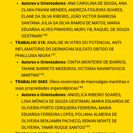
Autores e Orientadores:
ANA CAROLINA DE SOUSA, ANA
CLARA PAVANI MENDES, ANDREZA FIGUEIRA SOARES,
ELANE DA SILVA RIBEIRO, JOÃO VICTOR BARBOSA
SANTANA JULIA DA SILVA RAMOS DE MATOS, MARIA
EDUARDA ALVES PINHEIRO, MURY, FB, RAQUEL DE SOUZA
140
GESTINARI
.
TRABALHO 318:
ANÁLISE IN VITRO DO POTENCIAL ANTI-
INFLAMATÓRIO DO DERMATAM SULFATO OBTIDO DE
141
PHALLUSIA NIGRA
.
Autores e Orientadores:
CINTIA MONTEIRO DE BARROS,
TAIANE BARRETO MEDEIROS, VICTORIA NAVARTOVICIS
142
MARTINS
.
TRABALHO 3683:
Óleos essenciais de macroalgas marinhas e
143
suas propriedades organolépticas
.
Autores e Orientadores:
ANGELICA RIBEIRO SOARES,
LISIA MÕNICA DE SOUZA GESTINARI, MARIA EDUARDA DE
OLIVEIRA PORTO CERQUEIRA FERREIRA, MARIA
EDUARDA FERREIRA LOPES, POLIANA ALMEIDA DE
OLIVEIRA BENJAMIN PACHECO, RENAN MONTE DE
144
OLIVEIRA, TAMIR ROQUE SANTOS
.