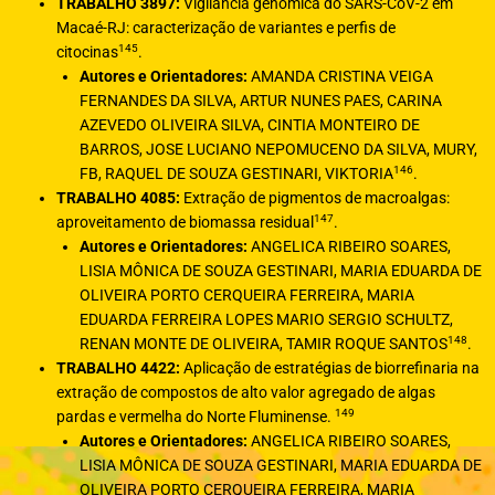
TRABALHO 3897:
Vigilância genômica do SARS-CoV-2 em
Macaé-RJ: caracterização de variantes e perfis de
145
citocinas
.
Autores e Orientadores:
AMANDA CRISTINA VEIGA
FERNANDES DA SILVA, ARTUR NUNES PAES, CARINA
AZEVEDO OLIVEIRA SILVA, CINTIA MONTEIRO DE
BARROS, JOSE LUCIANO NEPOMUCENO DA SILVA, MURY,
146
FB, RAQUEL DE SOUZA GESTINARI, VIKTORIA
.
TRABALHO 4085:
Extração de pigmentos de macroalgas:
147
aproveitamento de biomassa residual
.
Autores e Orientadores:
ANGELICA RIBEIRO SOARES,
LISIA MÔNICA DE SOUZA GESTINARI, MARIA EDUARDA DE
OLIVEIRA PORTO CERQUEIRA FERREIRA, MARIA
EDUARDA FERREIRA LOPES MARIO SERGIO SCHULTZ,
148
RENAN MONTE DE OLIVEIRA, TAMIR ROQUE SANTOS
.
TRABALHO 4422:
Aplicação de estratégias de biorrefinaria na
extração de compostos de alto valor agregado de algas
149
pardas e vermelha do Norte Fluminense.
Autores e Orientadores:
ANGELICA RIBEIRO SOARES,
LISIA MÔNICA DE SOUZA GESTINARI, MARIA EDUARDA DE
OLIVEIRA PORTO CERQUEIRA FERREIRA, MARIA