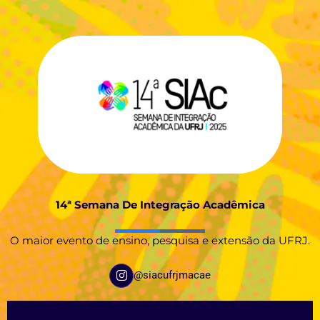
14ª
Semana De Integração Acadêmica
O maior evento de ensino, pesquisa e extensão da UFRJ.
I
@siacufrjmacae
n
s
t
a