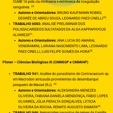
CUME 16 pela via intrínseca e extrínseca da coagulação
29
sanguínea.
Autores e Orientadores:
BRUNO KAUFMANN ROBBS,
30
DESIRÉE DE ABREU SOUZA, LEONARDO PAES CINELLI
.
TRABALHO 6083:
ANALISE PRELIMINAR DOS
POLISSACARİDEOS SULFATADOS DA ALGA KAPPAPHYCUS
31
ALVAREZII
.
Autores e Orientadores:
ANA LUCIA DO AMARAL
VENDRAMINI, LARIANA NASCIMENTO LIMA, LEONARDO
32
PAES CINELLI, LUIS FELIPE GOMES DA HORA
.
Pôster – Ciências Biológicas III (CMM03P e CMM04P)
TRABALHO 941:
Análise do parasitismo de Contracaecum sp.
em Macrodon atricauda provenientes do desembarque
33
pesqueiro de Macaé (RJ).
Autores e Orientadores:
ALEKSANDRA MENEZES
OLIVEIRA, FABIANA DANIELA MENDONÇA, FÁBIO LOPES
OLIVARES, JÚLIA PERALTA GONÇALVES, LETICIA
34
OLIVEIRA DA ROCHA, RENATO AUGUSTO DAMATA
.
TRABALHO 946:
Nematoides parasitos de peixes da Família