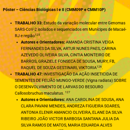
Pôster – Ciências Biológicas I e II (CMM09P e CMM10P)
TRABALHO 33:
Estudo da variação molecular entre Genomas
SARS-CoV-2 isolados e sequenciados em Munícipes de Macaé-
125
RJ e região
.
Autores e Orientadores:
AMANDA CRISTINA VEIGA
FERNANDES DA SILVA, ARTUR NUNES PAES, CARINA
AZEVEDO OLIVEIRA SILVA, CINTIA MONTEIRO DE
BARROS, GRAZIELE FONSECA DE SOUSA, MURY, FB,
126
RAQUEL DE SOUZA GESTINARI, VIKTORIA
.
TRABALHO 47:
INVESTIGAÇÃO DA AÇÃO INSETICIDA DE
SEMENTES DE FEIJÃO MUNGO-VERDE (Vigna radiata) SOBRE
O DESENVOLVIMENTO DE LARVAS DO BESOURO
127
Callosobruchus maculatus.
Autores e Orientadores:
ANA CAROLINA DE SOUSA, ANA
CLARA PAVANI MENDES, ANDREZA FIGUEIRA SOARES,
ANTONIA ELENIR AMANCIO OLIVEIRA, ELANE DA SILVA
RIBEIRO JOÃO VICTOR BARBOSA SANTANA JULIA DA
SILVA RAMOS DE MATOS, MARIA EDUARDA ALVES