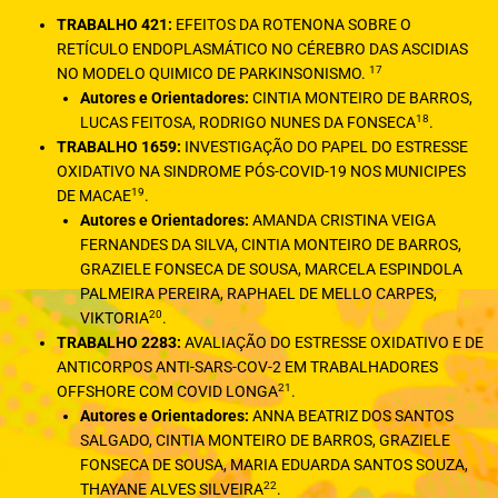
TRABALHO 421:
EFEITOS DA ROTENONA SOBRE O
RETÍCULO ENDOPLASMÁTICO NO CÉREBRO DAS ASCIDIAS
17
NO MODELO QUIMICO DE PARKINSONISMO.
Autores e Orientadores:
CINTIA MONTEIRO DE BARROS,
18
LUCAS FEITOSA, RODRIGO NUNES DA FONSECA
.
TRABALHO 1659:
INVESTIGAÇÃO DO PAPEL DO ESTRESSE
OXIDATIVO NA SINDROME PÓS-COVID-19 NOS MUNICIPES
19
DE MACAE
.
Autores e Orientadores:
AMANDA CRISTINA VEIGA
FERNANDES DA SILVA, CINTIA MONTEIRO DE BARROS,
GRAZIELE FONSECA DE SOUSA, MARCELA ESPINDOLA
PALMEIRA PEREIRA, RAPHAEL DE MELLO CARPES,
20
VIKTORIA
.
TRABALHO 2283:
AVALIAÇÃO DO ESTRESSE OXIDATIVO E DE
ANTICORPOS ANTI-SARS-COV-2 EM TRABALHADORES
21
OFFSHORE COM COVID LONGA
.
Autores e Orientadores:
ANNA BEATRIZ DOS SANTOS
SALGADO, CINTIA MONTEIRO DE BARROS, GRAZIELE
FONSECA DE SOUSA, MARIA EDUARDA SANTOS SOUZA,
22
THAYANE ALVES SILVEIRA
.