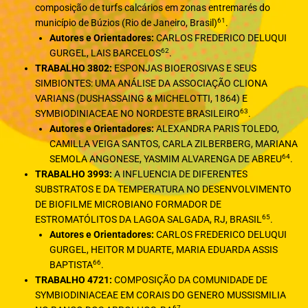
composição de turfs calcários em zonas entremarés do
61
município de Búzios (Rio de Janeiro, Brasil)
.
Autores e Orientadores:
CARLOS FREDERICO DELUQUI
62
GURGEL, LAIS BARCELOS
.
TRABALHO 3802:
ESPONJAS BIOEROSIVAS E SEUS
SIMBIONTES: UMA ANÁLISE DA ASSOCIAÇÃO CLIONA
VARIANS (DUSHASSAING & MICHELOTTI, 1864) E
63
SYMBIODINIACEAE NO NORDESTE BRASILEIRO
.
Autores e Orientadores:
ALEXANDRA PARIS TOLEDO,
CAMILLA VEIGA SANTOS, CARLA ZILBERBERG, MARIANA
64
SEMOLA ANGONESE, YASMIM ALVARENGA DE ABREU
.
TRABALHO 3993:
A INFLUENCIA DE DIFERENTES
SUBSTRATOS E DA TEMPERATURA NO DESENVOLVIMENTO
DE BIOFILME MICROBIANO FORMADOR DE
65
ESTROMATÓLITOS DA LAGOA SALGADA, RJ, BRASIL
.
Autores e Orientadores:
CARLOS FREDERICO DELUQUI
GURGEL, HEITOR M DUARTE, MARIA EDUARDA ASSIS
66
BAPTISTA
.
TRABALHO 4721:
COMPOSIÇÃO DA COMUNIDADE DE
SYMBIODINIACEAE EM CORAIS DO GENERO MUSSISMILIA
67