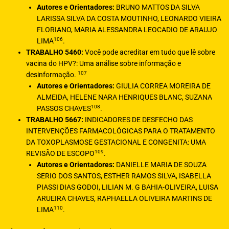
Autores e Orientadores:
BRUNO MATTOS DA SILVA
LARISSA SILVA DA COSTA MOUTINHO, LEONARDO VIEIRA
FLORIANO, MARIA ALESSANDRA LEOCADIO DE ARAUJO
106
LIMA
.
TRABALHO 5460:
Você pode acreditar em tudo que lê sobre
vacina do HPV?: Uma análise sobre informação e
107
desinformação.
Autores e Orientadores:
GIULIA CORREA MOREIRA DE
ALMEIDA, HELENE NARA HENRIQUES BLANC, SUZANA
108
PASSOS CHAVES
.
TRABALHO 5667:
INDICADORES DE DESFECHO DAS
INTERVENÇÕES FARMACOLÓGICAS PARA O TRATAMENTO
DA TOXOPLASMOSE GESTACIONAL E CONGENITA: UMA
109
REVISÃO DE ESCOPO
.
Autores e Orientadores:
DANIELLE MARIA DE SOUZA
SERIO DOS SANTOS, ESTHER RAMOS SILVA, ISABELLA
PIASSI DIAS GODOI, LILIAN M. G BAHIA-OLIVEIRA, LUISA
ARUEIRA CHAVES, RAPHAELLA OLIVEIRA MARTINS DE
110
LIMA
.