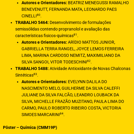
Autores e Orientadores:
BEATRIZ MENEGUSSI RAMALHO
BENEVENUTT, FERNANDA MATA, LEONARDO PAES
80
CINELLI
.
TRABALHO 5464:
Desenvolvimento de formulações
semissólidas contendo propranolol e avaliação das
81
características fisicos-químicas
.
Autores e Orientadores:
ARİDIO MATTOS JUNIOR,
GABRIELLA TERRA RANGEL, JOYCE LEMOS FERREIRA
LIMA, MARINA CARDOSO NEMITZ, MAXIMILIANO DA
82
SILVA SANGOI, VITOR TODESCHINI
.
TRABALHO 5488:
Atividade Antioxidante de Novas Chalconas
83
Sintéticas
.
Autores e Orientadores:
EVELYNN DALILA DO
NASCIMENTO MELO, GUILHERME DA SILVA CALEFFI
JULIANE DA SILVA FALCÃO, LEANDRO LOUBACK DA
SILVA, MICHELLE FRAZÃO MUZITANO, PAULA LIMA DO
CARMO, PAULO ROBERTO RIBEIRO COSTA, VICTORIA
84
SIMOES MARCARINI
.
Pôster – Química (CMM19P)