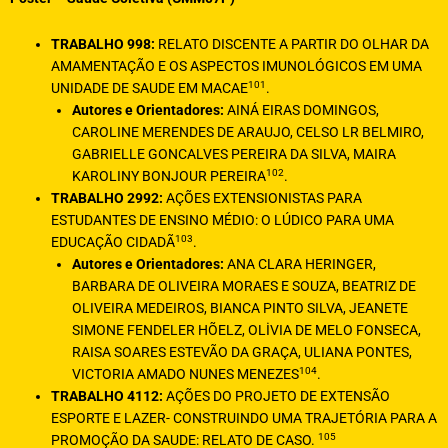
TRABALHO 998:
RELATO DISCENTE A PARTIR DO OLHAR DA
AMAMENTAÇÃO E OS ASPECTOS IMUNOLÓGICOS EM UMA
101
UNIDADE DE SAUDE EM MACAE
.
Autores e Orientadores:
AINÁ EIRAS DOMINGOS,
CAROLINE MERENDES DE ARAUJO, CELSO LR BELMIRO,
GABRIELLE GONCALVES PEREIRA DA SILVA, MAIRA
102
KAROLINY BONJOUR PEREIRA
.
TRABALHO 2992:
AÇÕES EXTENSIONISTAS PARA
ESTUDANTES DE ENSINO MÉDIO: O LÚDICO PARA UMA
103
EDUCAÇÃO CIDADÃ
.
Autores e Orientadores:
ANA CLARA HERINGER,
BARBARA DE OLIVEIRA MORAES E SOUZA, BEATRIZ DE
OLIVEIRA MEDEIROS, BIANCA PINTO SILVA, JEANETE
SIMONE FENDELER HÕELZ, OLİVIA DE MELO FONSECA,
RAISA SOARES ESTEVÃO DA GRAÇA, ULIANA PONTES,
104
VICTORIA AMADO NUNES MENEZES
.
TRABALHO 4112:
AÇÕES DO PROJETO DE EXTENSÃO
ESPORTE E LAZER- CONSTRUINDO UMA TRAJETÓRIA PARA A
105
PROMOÇÃO DA SAUDE: RELATO DE CASO.