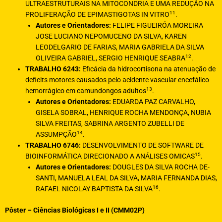
ULTRAESTRUTURAIS NA MITOCONDRIA E UMA REDUÇÃO NA
11
PROLIFERAÇÃO DE EPIMASTIGOTAS IN VITRO
.
Autores e Orientadores:
FELIPE FIGUEIRÓA MOREIRA
JOSE LUCIANO NEPOMUCENO DA SILVA, KAREN
LEODELGARIO DE FARIAS, MARIA GABRIELA DA SILVA
12
OLIVEIRA GABRIEL, SERGIO HENRIQUE SEABRA
.
TRABALHO 6243:
Eficácia da hidrocortisona na atenuação de
deficits motores causados pelo acidente vascular encefálico
13
hemorrágico em camundongos adultos
.
Autores e Orientadores:
EDUARDA PAZ CARVALHO,
GISELA SOBRAL, HENRIQUE ROCHA MENDONÇA, NUBIA
SILVA FREITAS, SABRINA ARGENTO ZUBELLI DE
14
ASSUMPÇÃO
.
TRABALHO 6746:
DESENVOLVIMENTO DE SOFTWARE DE
15
BIOINFORMÁTICA DIRECIONADO A ANÁLISES OMICAS
.
Autores e Orientadores:
DOUGLES DA SILVA ROCHA DE-
SANTI, MANUELA LEAL DA SILVA, MARIA FERNANDA DIAS,
16
RAFAEL NICOLAY BAPTISTA DA SILVA
.
Pôster – Ciências Biológicas I e II (CMM02P)