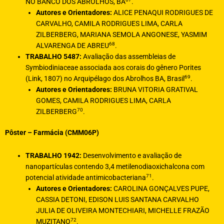
NO BANCO DOS ABROLHOS, BA
.
Autores e Orientadores:
ALICE PENAQUI RODRIGUES DE
CARVALHO, CAMILA RODRIGUES LIMA, CARLA
ZILBERBERG, MARIANA SEMOLA ANGONESE, YASMIM
68
ALVARENGA DE ABREU
.
TRABALHO 5487:
Avaliação das assembleias de
Symbiodiniaceae associada aos corais do gênero Porites
69
(Link, 1807) no Arquipélago dos Abrolhos BA, Brasil
.
Autores e Orientadores:
BRUNA VITORIA GRATIVAL
GOMES, CAMILA RODRIGUES LIMA, CARLA
70
ZILBERBERG
.
Pôster – Farmácia (CMM06P)
TRABALHO 1942:
Desenvolvimento e avaliação de
nanopartículas contendo 3,4 metilenodiaoxichalcona com
71
potencial atividade antimicobacteriana
.
Autores e Orientadores:
CAROLINA GONÇALVES PUPE,
CASSIA DETONI, EDISON LUIS SAΝΤΑΝΑ CARVALHO
JULIA DE OLIVEIRA MONTECHIARI, MICHELLE FRAZÃO
72
MUZITANO
.