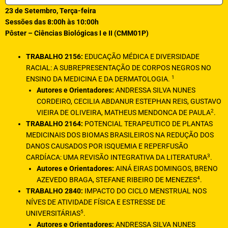
23 de Setembro, Terça-feira
Sessões das 8:00h às 10:00h
Pôster – Ciências Biológicas I e II (CMM01P)
TRABALHO 2156:
EDUCAÇÃO MÉDICA E DIVERSIDADE
RACIAL: A SUBREPRESENTAÇÃO DE CORPOS NEGROS NO
1
ENSINO DA MEDICINA E DA DERMATOLOGIA.
Autores e Orientadores:
ANDRESSA SILVA NUNES
CORDEIRO, CECILIA ABDANUR ESTEPHAN REIS, GUSTAVO
2
VIEIRA DE OLIVEIRA, MATHEUS MENDONCA DE PAULA
.
TRABALHO 2164:
POTENCIAL TERAPEUTICO DE PLANTAS
MEDICINAIS DOS BIOMAS BRASILEIROS NA REDUÇÃO DOS
DANOS CAUSADOS POR ISQUEMIA E REPERFUSÃO
3
CARDÍACA: UMA REVISÃO INTEGRATIVA DA LITERATURA
.
Autores e Orientadores:
AINÁ EIRAS DOMINGOS, BRENO
4
AZEVEDO BRAGA, STEFANE RIBEIRO DE MENEZES
.
TRABALHO 2840:
IMPACTO DO CICLO MENSTRUAL NOS
NÍVES DE ATIVIDADE FÍSICA E ESTRESSE DE
5
UNIVERSITÁRIAS
.
Autores e Orientadores:
ANDRESSA SILVA NUNES