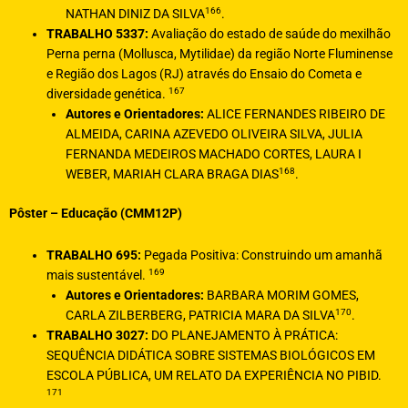
166
NATHAN DINIZ DA SILVA
.
TRABALHO 5337:
Avaliação do estado de saúde do mexilhão
Perna perna (Mollusca, Mytilidae) da região Norte Fluminense
e Região dos Lagos (RJ) através do Ensaio do Cometa e
167
diversidade genética.
Autores e Orientadores:
ALICE FERNANDES RIBEIRO DE
ALMEIDA, CARINA AZEVEDO OLIVEIRA SILVA, JULIA
FERNANDA MEDEIROS MACHADO CORTES, LAURA I
168
WEBER, MARIAH CLARA BRAGA DIAS
.
Pôster – Educação (CMM12P)
TRABALHO 695:
Pegada Positiva: Construindo um amanhã
169
mais sustentável.
Autores e Orientadores:
BARBARA MORIM GOMES,
170
CARLA ZILBERBERG, PATRICIA MARA DA SILVA
.
TRABALHO 3027:
DO PLANEJAMENTO À PRÁTICA:
SEQUÊNCIA DIDÁTICA SOBRE SISTEMAS BIOLÓGICOS EM
ESCOLA PÚBLICA, UM RELATO DA EXPERIÊNCIA NO PIBID.
171