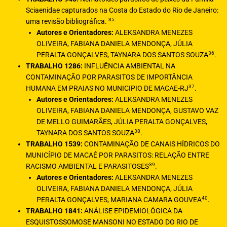
Sciaenidae capturados na Costa do Estado do Rio de Janeiro:
35
uma revisão bibliográfica.
Autores e Orientadores:
ALEKSANDRA MENEZES
OLIVEIRA, FABIANA DANIELA MENDONÇA, JÚLIA
36
PERALTA GONÇALVES, TAYNARA DOS SANTOS SOUZA
.
TRABALHO 1286:
INFLUÊNCIA AMBIENTAL NA
CONTAMINAÇÃO POR PARASITOS DE IMPORTÂNCIA
37
HUMANA EM PRAIAS NO MUNICIPIO DE MACAE-RJ
.
Autores e Orientadores:
ALEKSANDRA MENEZES
OLIVEIRA, FABIANA DANIELA MENDONÇA, GUSTAVO VAZ
DE MELLO GUIMARÃES, JÚLIA PERALTA GONÇALVES,
38
TAYNARA DOS SANTOS SOUZA
.
TRABALHO 1539:
CONTAMINAÇÃO DE CANAIS HÍDRICOS DO
MUNICÍPIO DE MACAÉ POR PARASITOS: RELAÇÃO ENTRE
39
RACISMO AMBIENTAL E PARASITOSES
.
Autores e Orientadores:
ALEKSANDRA MENEZES
OLIVEIRA, FABIANA DANIELA MENDONÇA, JÚLIA
40
PERALTA GONÇALVES, MARIANA CAMARA GOUVEA
.
TRABALHO 1841:
ANÁLISE EPIDEMIOLÓGICA DA
ESQUISTOSSOMOSE MANSONI NO ESTADO DO RIO DE