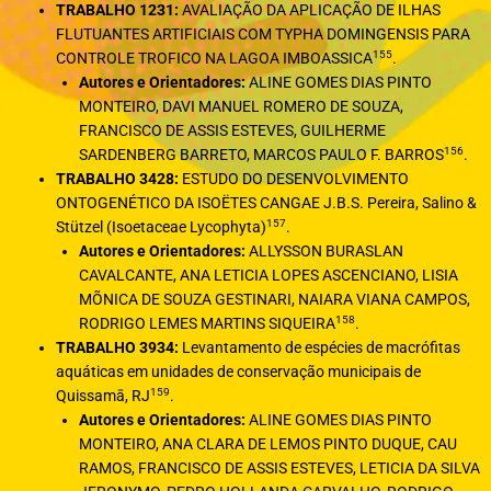
TRABALHO 1231:
AVALIAÇÃO DA APLICAÇÃO DE ILHAS
FLUTUANTES ARTIFICIAIS COM TYPHA DOMINGENSIS PARA
155
CONTROLE TROFICO NA LAGOA IMBOASSICA
.
Autores e Orientadores:
ALINE GOMES DIAS PINTO
MONTEIRO, DAVI MANUEL ROMERO DE SOUZA,
FRANCISCO DE ASSIS ESTEVES, GUILHERME
156
SARDENBERG BARRETO, MARCOS PAULO F. BARROS
.
TRABALHO 3428:
ESTUDO DO DESENVOLVIMENTO
ONTOGENÉTICO DA ISOËTES CANGAE J.B.S. Pereira, Salino &
157
Stützel (Isoetaceae Lycophyta)
.
Autores e Orientadores:
ALLYSSON BURASLAN
CAVALCANTE, ANA LETICIA LOPES ASCENCIANO, LISIA
MÕNICA DE SOUZA GESTINARI, NAIARA VIANA CAMPOS,
158
RODRIGO LEMES MARTINS SIQUEIRA
.
TRABALHO 3934:
Levantamento de espécies de macrófitas
aquáticas em unidades de conservação municipais de
159
Quissamā, RJ
.
Autores e Orientadores:
ALINE GOMES DIAS PINTO
MONTEIRO, ANA CLARA DE LEMOS PINTO DUQUE, CAU
RAMOS, FRANCISCO DE ASSIS ESTEVES, LETICIA DA SILVA