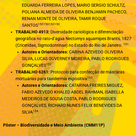
EDUARDA FERREIRA LOPES, MARIO SERGIO SCHULTZ,
POLIANA ALMEIDA DE OLIVEIRA BENJAMIN PACHECO,
RENAN MONTE DE OLIVEIRA, TAMIR ROQUE
150
150
150
150
SANTOS
.
TRABALHO 4913:
Diversidade cariológica e diferenciação
geográfica no rato-d’água Nectomys squamipes Brants, 1827
151
(Cricetidae, Sigmodontinae) no Estado do Rio de Janeiro.
Autores e Orientadores:
CARINA AZEVEDO OLIVEIRA
SILVA, LUCAS OUVERNEY MOREIRA, PABLO RODRIGUES
152
GONÇALVES
.
TRABALHO 6261:
Protocolo para confecção de máscaras
153
mortuárias para taxidermia expositiva
.
Autores e Orientadores:
CATARINA FREIRES MIGUEZ,
FABIO AZEVEDO KHALED ABDEL RAHMAN, ISABELLA
MEDEIROS DE SOUSA COSTA, PABLO RODRIGUES
GONÇALVES, RICHARD NUNES FELIX BENEVIDES DA
154
SILVA
.
Pôster – Biodiversidade e Meio Ambiente (CMM11P)