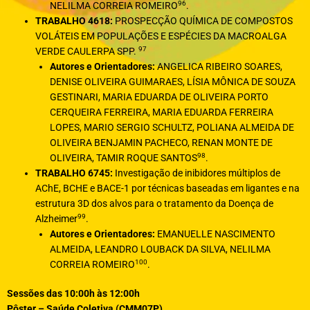
96
NELILMA CORREIA ROMEIRO
.
TRABALHO 4618:
PROSPECÇÃO QUÍMICA DE COMPOSTOS
VOLÁTEIS EM POPULAÇÕES E ESPÉCIES DA MACROALGA
97
VERDE CAULERPA SPP.
Autores e Orientadores:
ANGELICA RIBEIRO SOARES,
DENISE OLIVEIRA GUIMARAES, LÍSIA MÔNICA DE SOUZA
GESTINARI, MARIA EDUARDA DE OLIVEIRA PORTO
CERQUEIRA FERREIRA, MARIA EDUARDA FERREIRA
LOPES, MARIO SERGIO SCHULTZ, POLIANA ALMEIDA DE
OLIVEIRA BENJAMIN PACHECO, RENAN MONTE DE
98
OLIVEIRA, TAMIR ROQUE SANTOS
.
TRABALHO 6745:
Investigação de inibidores múltiplos de
AChE, BCHE e BACE-1 por técnicas baseadas em ligantes e na
estrutura 3D dos alvos para o tratamento da Doença de
99
Alzheimer
.
Autores e Orientadores:
EMANUELLE NASCIMENTO
ALMEIDA, LEANDRO LOUBACK DA SILVA, NELILMA
100
CORREIA ROMEIRO
.
Sessões das 10:00h às 12:00h
Pôster – Saúde Coletiva (CMM07P)