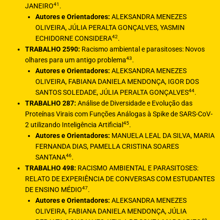
41
JANEIRO
.
Autores e Orientadores:
ALEKSANDRA MENEZES
OLIVEIRA, JÚLIA PERALTA GONÇALVES, YASMIN
42
ECHIDORNE CONSIDERA
.
TRABALHO 2590:
Racismo ambiental e parasitoses: Novos
43
olhares para um antigo problema
.
Autores e Orientadores:
ALEKSANDRA MENEZES
OLIVEIRA, FABIANA DANIELA MENDONÇA, IGOR DOS
44
SANTOS SOLEDADE, JÚLIA PERALTA GONÇALVES
.
TRABALHO 287:
Análise de Diversidade e Evolução das
Proteínas Virais com Funções Análogas à Spike de SARS-CoV-
45
2 utilizando Inteligência Artificial
.
Autores e Orientadores:
MANUELA LEAL DA SILVA, MARIA
FERNANDA DIAS, PAMELLA CRISTINA SOARES
46
SANTANA
.
TRABALHO 498:
RACISMO AMBIENTAL E PARASITOSES:
RELATO DE EXPERIÊNCIA DE CONVERSAS COM ESTUDANTES
47
DE ENSINO MÉDIO
.
Autores e Orientadores:
ALEKSANDRA MENEZES
OLIVEIRA, FABIANA DANIELA MENDONÇA, JÚLIA