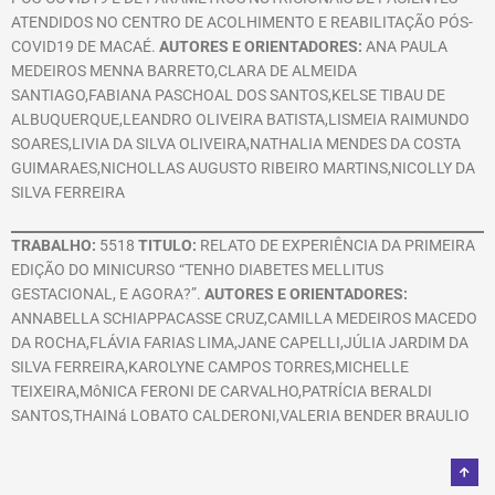
ATENDIDOS NO CENTRO DE ACOLHIMENTO E REABILITAÇÃO PÓS-
COVID19 DE MACAÉ.
AUTORES E ORIENTADORES:
ANA PAULA
MEDEIROS MENNA BARRETO,CLARA DE ALMEIDA
SANTIAGO,FABIANA PASCHOAL DOS SANTOS,KELSE TIBAU DE
ALBUQUERQUE,LEANDRO OLIVEIRA BATISTA,LISMEIA RAIMUNDO
SOARES,LIVIA DA SILVA OLIVEIRA,NATHALIA MENDES DA COSTA
GUIMARAES,NICHOLLAS AUGUSTO RIBEIRO MARTINS,NICOLLY DA
SILVA FERREIRA
TRABALHO:
5518
TITULO:
RELATO DE EXPERIÊNCIA DA PRIMEIRA
EDIÇÃO DO MINICURSO “TENHO DIABETES MELLITUS
GESTACIONAL, E AGORA?”.
AUTORES E ORIENTADORES:
ANNABELLA SCHIAPPACASSE CRUZ,CAMILLA MEDEIROS MACEDO
DA ROCHA,FLÁVIA FARIAS LIMA,JANE CAPELLI,JÚLIA JARDIM DA
SILVA FERREIRA,KAROLYNE CAMPOS TORRES,MICHELLE
TEIXEIRA,MôNICA FERONI DE CARVALHO,PATRÍCIA BERALDI
SANTOS,THAINá LOBATO CALDERONI,VALERIA BENDER BRAULIO