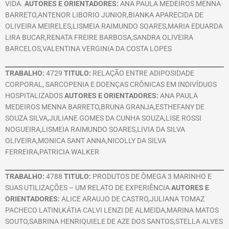
VIDA.
AUTORES E ORIENTADORES:
ANA PAULA MEDEIROS MENNA
BARRETO,ANTENOR LIBORIO JUNIOR,BIANKA APARECIDA DE
OLIVEIRA MEIRELES,LISMEIA RAIMUNDO SOARES,MARIA EDUARDA
LIRA BUCAR,RENATA FREIRE BARBOSA,SANDRA OLIVEIRA
BARCELOS,VALENTINA VERGINIA DA COSTA LOPES
TRABALHO:
4729
TITULO:
RELAÇÃO ENTRE ADIPOSIDADE
CORPORAL, SARCOPENIA E DOENÇAS CRÔNICAS EM INDIVÍDUOS
HOSPITALIZADOS
AUTORES E ORIENTADORES:
ANA PAULA
MEDEIROS MENNA BARRETO,BRUNA GRANJA,ESTHEFANY DE
SOUZA SILVA,JULIANE GOMES DA CUNHA SOUZA,LISE ROSSI
NOGUEIRA,LISMEIA RAIMUNDO SOARES,LIVIA DA SILVA
OLIVEIRA,MONICA SANT ANNA,NICOLLY DA SILVA
FERREIRA,PATRICIA WALKER
TRABALHO:
4788
TITULO:
PRODUTOS DE ÔMEGA 3 MARINHO E
SUAS UTILIZAÇÕES – UM RELATO DE EXPERIÊNCIA
AUTORES E
ORIENTADORES:
ALICE ARAUJO DE CASTRO,JULIANA TOMAZ
PACHECO LATINI,KÁTIA CALVI LENZI DE ALMEIDA,MARINA MATOS
SOUTO,SABRINA HENRIQUIELE DE AZE DOS SANTOS,STELLA ALVES