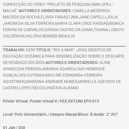
CONFECÇÃO DO VÍDEO “PROJETO DE PESQUISA DMG UFRJ –
MACAÉ”
AUTORES E ORIENTADORES:
CAMILLA MEDEIROS
MACEDO DA ROCHA,FLÁVIA FARIAS LIMA,JANE CAPELLI,JÚLIA
JARDIM DA SILVA FERREIRA,MARIA CLARA CRUZ HADDAD,MôNICA
FERONI DE CARVALHO,RAÍSSA CASTRO DA GAMA,THAINá LOBATO
CALDERONI,VALERIA BENDER BRAULIO
TRABALHO:
6230
TITULO:
“RIO À MAR”: JOGO DIDÁTICO DE
EDUCAÇÃO OCEÂNICA PARA SENSIBILIZAÇÃO SOBRE O DESCARTE
DE RESÍDUOS SOLÍDOS
AUTORES E ORIENTADORES:
ALINE
APARECIDA PEREIRA,AMANDA SOARES,CAIO HENRIQUE
GONÇALVES CUTRIM,KAROLINE FERNANDA FERREIRA
AGOSTINHO,MARIANA ANDRADE NUNES,MARIELLE AZEVEDO DE
CASTRO LOPES SECCO,VINÍCIUS ALBANO
Pôster Virtual. Poster virtual 8 | PEX.EXT.UNI.EPO.913
Local: Polo Universitário / Campus Macaé Bloco: B Andar: 2° 207
01 Jun / QUI