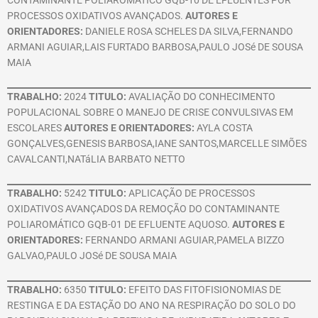
CONTAMINANTE POLIAROMÁTICO GQB-10 DE EFLUENTES POR
PROCESSOS OXIDATIVOS AVANÇADOS.
AUTORES E
ORIENTADORES:
DANIELE ROSA SCHELES DA SILVA,FERNANDO
ARMANI AGUIAR,LAIS FURTADO BARBOSA,PAULO JOSé DE SOUSA
MAIA
TRABALHO:
2024
TITULO:
AVALIAÇÃO DO CONHECIMENTO
POPULACIONAL SOBRE O MANEJO DE CRISE CONVULSIVAS EM
ESCOLARES
AUTORES E ORIENTADORES:
AYLA COSTA
GONÇALVES,GENESIS BARBOSA,IANE SANTOS,MARCELLE SIMÕES
CAVALCANTI,NATáLIA BARBATO NETTO
TRABALHO:
5242
TITULO:
APLICAÇÃO DE PROCESSOS
OXIDATIVOS AVANÇADOS DA REMOÇÃO DO CONTAMINANTE
POLIAROMÁTICO GQB-01 DE EFLUENTE AQUOSO.
AUTORES E
ORIENTADORES:
FERNANDO ARMANI AGUIAR,PAMELA BIZZO
GALVAO,PAULO JOSé DE SOUSA MAIA
TRABALHO:
6350
TITULO:
EFEITO DAS FITOFISIONOMIAS DE
RESTINGA E DA ESTAÇÃO DO ANO NA RESPIRAÇÃO DO SOLO DO