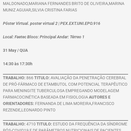
MALDONADO,MARIANA FERNANDES BRITO DE OLIVEIRA,MARINA
MUNIZ AGUIAR,SILVIA CRISTINA FARIAS
Pôster Virtual. poster virtual 2 | PEX.EXT.UNI.EPO.916
Local: Faetec Bloco: Principal Andar: Térreo 1
31 May / QUA
14:30 às 17:30h
TRABALHO:
866
TITULO:
AVALIAÇÃO DA PENETRAÇÃO CEREBRAL
DE PRÓ-FÁRMACO DE ETAMBUTOL COM POTENCIAL TERAPÊUTICO
PARA MENINGITE TUBERCULOSA EMPREGANDO MODELAGEM
FARMACOCINÉTICA BASEADA EM FISIOLOGIA
AUTORES E
ORIENTADORES:
FERNANDA DE LIMA MOREIRA,FRANCISCO
REZENDE,LEONARDO PINTO
TRABALHO:
4710
TITULO:
ESTUDO DA FREQUÊNCIA DA SÍNDROME
PÓS-COVID19 E DE PARÂMETROS NUTRICIONAIS DE PACIENTES