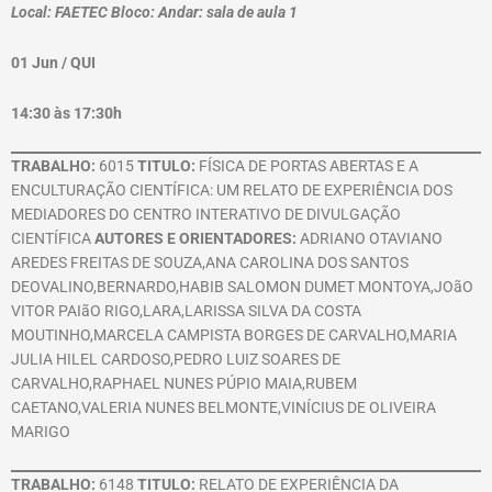
Local: FAETEC Bloco: Andar: sala de aula 1
01 Jun / QUI
14:30 às 17:30h
TRABALHO:
6015
TITULO:
FÍSICA DE PORTAS ABERTAS E A
ENCULTURAÇÃO CIENTÍFICA: UM RELATO DE EXPERIÊNCIA DOS
MEDIADORES DO CENTRO INTERATIVO DE DIVULGAÇÃO
CIENTÍFICA
AUTORES E ORIENTADORES:
ADRIANO OTAVIANO
AREDES FREITAS DE SOUZA,ANA CAROLINA DOS SANTOS
DEOVALINO,BERNARDO,HABIB SALOMON DUMET MONTOYA,JOãO
VITOR PAIãO RIGO,LARA,LARISSA SILVA DA COSTA
MOUTINHO,MARCELA CAMPISTA BORGES DE CARVALHO,MARIA
JULIA HILEL CARDOSO,PEDRO LUIZ SOARES DE
CARVALHO,RAPHAEL NUNES PÚPIO MAIA,RUBEM
CAETANO,VALERIA NUNES BELMONTE,VINÍCIUS DE OLIVEIRA
MARIGO
TRABALHO:
6148
TITULO:
RELATO DE EXPERIÊNCIA DA