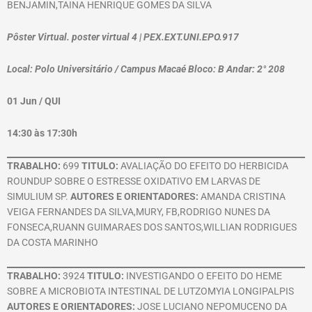
BENJAMIN,TAINA HENRIQUE GOMES DA SILVA
Pôster Virtual. poster virtual 4 | PEX.EXT.UNI.EPO.917
Local: Polo Universitário / Campus Macaé Bloco: B Andar: 2° 208
01 Jun / QUI
14:30 às 17:30h
TRABALHO:
699
TITULO:
AVALIAÇÃO DO EFEITO DO HERBICIDA
ROUNDUP SOBRE O ESTRESSE OXIDATIVO EM LARVAS DE
SIMULIUM SP.
AUTORES E ORIENTADORES:
AMANDA CRISTINA
VEIGA FERNANDES DA SILVA,MURY, FB,RODRIGO NUNES DA
FONSECA,RUANN GUIMARAES DOS SANTOS,WILLIAN RODRIGUES
DA COSTA MARINHO
TRABALHO:
3924
TITULO:
INVESTIGANDO O EFEITO DO HEME
SOBRE A MICROBIOTA INTESTINAL DE LUTZOMYIA LONGIPALPIS
AUTORES E ORIENTADORES:
JOSE LUCIANO NEPOMUCENO DA