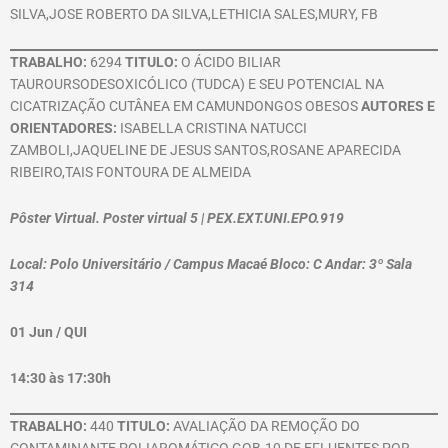
SILVA,JOSE ROBERTO DA SILVA,LETHICIA SALES,MURY, FB
TRABALHO:
6294
TITULO:
O ÁCIDO BILIAR
TAUROURSODESOXICÓLICO (TUDCA) E SEU POTENCIAL NA
CICATRIZAÇÃO CUTÂNEA EM CAMUNDONGOS OBESOS
AUTORES E
ORIENTADORES:
ISABELLA CRISTINA NATUCCI
ZAMBOLI,JAQUELINE DE JESUS SANTOS,ROSANE APARECIDA
RIBEIRO,TAIS FONTOURA DE ALMEIDA
Pôster Virtual. Poster virtual 5 | PEX.EXT.UNI.EPO.919
Local: Polo Universitário / Campus Macaé Bloco: C Andar: 3º Sala
314
01 Jun / QUI
14:30 às 17:30h
TRABALHO:
440
TITULO:
AVALIAÇÃO DA REMOÇÃO DO