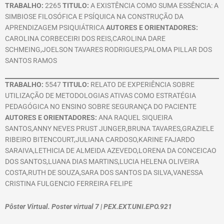
TRABALHO:
2265
TITULO:
A EXISTÊNCIA COMO SUMA ESSÊNCIA: A
SIMBIOSE FILOSÓFICA E PSÍQUICA NA CONSTRUÇÃO DA
APRENDIZAGEM PSIQUIÁTRICA
AUTORES E ORIENTADORES:
CAROLINA CORBECEIRI DOS REIS,CAROLINA DARE
SCHMEING,JOELSON TAVARES RODRIGUES,PALOMA PILLAR DOS
SANTOS RAMOS
TRABALHO:
5547
TITULO:
RELATO DE EXPERIÊNCIA SOBRE
UTILIZAÇÃO DE METODOLOGIAS ATIVAS COMO ESTRATÉGIA
PEDAGÓGICA NO ENSINO SOBRE SEGURANÇA DO PACIENTE
AUTORES E ORIENTADORES:
ANA RAQUEL SIQUEIRA
SANTOS,ANNY NEVES PRUST JUNGER,BRUNA TAVARES,GRAZIELE
RIBEIRO BITENCOURT,JULIANA CARDOSO,KARINE FAJARDO
SARAIVA,LETHICIA DE ALMEIDA AZEVEDO,LORENA DA CONCEICAO
DOS SANTOS,LUANA DIAS MARTINS,LUCIA HELENA OLIVEIRA
COSTA,RUTH DE SOUZA,SARA DOS SANTOS DA SILVA,VANESSA
CRISTINA FULGENCIO FERREIRA FELIPE
Pôster Virtual. Poster virtual 7 | PEX.EXT.UNI.EPO.921