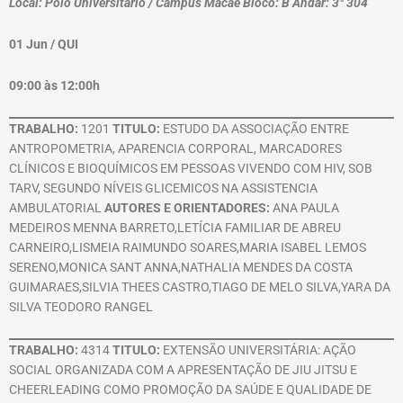
Local: Polo Universitário / Campus Macaé Bloco: B Andar: 3° 304
01 Jun / QUI
09:00 às 12:00h
TRABALHO:
1201
TITULO:
ESTUDO DA ASSOCIAÇÃO ENTRE
ANTROPOMETRIA, APARENCIA CORPORAL, MARCADORES
CLÍNICOS E BIOQUÍMICOS EM PESSOAS VIVENDO COM HIV, SOB
TARV, SEGUNDO NÍVEIS GLICEMICOS NA ASSISTENCIA
AMBULATORIAL
AUTORES E ORIENTADORES:
ANA PAULA
MEDEIROS MENNA BARRETO,LETÍCIA FAMILIAR DE ABREU
CARNEIRO,LISMEIA RAIMUNDO SOARES,MARIA ISABEL LEMOS
SERENO,MONICA SANT ANNA,NATHALIA MENDES DA COSTA
GUIMARAES,SILVIA THEES CASTRO,TIAGO DE MELO SILVA,YARA DA
SILVA TEODORO RANGEL
TRABALHO:
4314
TITULO:
EXTENSÃO UNIVERSITÁRIA: AÇÃO
SOCIAL ORGANIZADA COM A APRESENTAÇÃO DE JIU JITSU E
CHEERLEADING COMO PROMOÇÃO DA SAÚDE E QUALIDADE DE