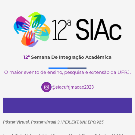
12ª
Semana De Integração Acadêmica
O maior evento de ensino, pesquisa e extensão da UFRJ.
I
@siacufrjmacae2023
n
s
t
a
g
r
a
Pôster Virtual. Poster virtual 3 | PEX.EXT.UNI.EPO.925
m