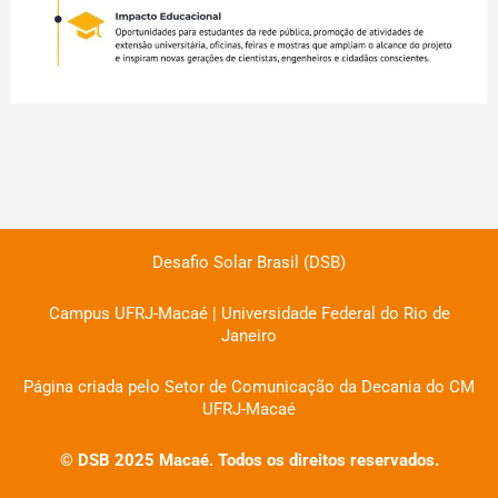
Desafio Solar Brasil (DSB)
Campus UFRJ-Macaé | Universidade Federal do Rio de
Janeiro
Página criada pelo Setor de Comunicação da Decania do CM
UFRJ-Macaé
© DSB 2025 Macaé. Todos os direitos reservados.