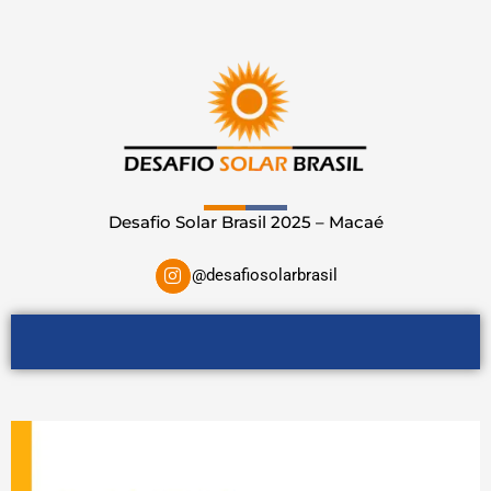
Desafio Solar Brasil 2025 – Macaé
I
@desafiosolarbrasil
n
s
t
a
g
r
a
m