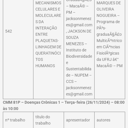
MECANISMOS
MARQUES DE
– MacaÃ© –
CELULARES E
OLIVEIRA
PM –
MOLECULARE
NOGUEIRA –
jacksonmenez
S DA
Programa de
es@gmail.com
INTERAÇÃO
PÃ³s-
542
, JACKSON DE
ENTRE
graduaÃ§Ã£o
SOUZA
PLAQUETAS-
MulticÃªntrico
MENEZES –
LINHAGEM DE
em CiÃªncias
Instituto de
QUERATINÓCI
FisiolÃ³gicas
Biodiversidade
TOS
da UFRJ â€“
e
HUMANOS
MacaÃ© – PM
Sustentabilida
de – NUPEM –
CCS –
jacksonmenez
es@gmail.com
CMM 81P – Doenças Crônicas 1 – Terça-feira (26/11/2024) – 08:00
às 10:00
título do
nº trabalho
apresentador
autores
trabalho