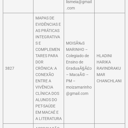
lismeia@gmail
.com
MAPAS DE
EVIDÊNCIAS E
AS PRÁTICAS
INTEGRATIVA
S E
MOISÃ‰S
COMPLEMEN
MARINHO –
TARES PARA
Colegiado de
HLADINI
DOR
Ensino de
HARIKA
3827
CRÔNICA: A
GraduaÃ§Ã£o
RAVINDRAKU
CONEXÃO
– MacaÃ© –
MAR
ENTRE A
PM –
CHANCHLANI
VIVÊNCIA
moizamarinho
CLÍNICA DOS
@gmail.com
ALUNOS DO
PET-SAÚDE
EM MACAÉ E
A LITERATURA