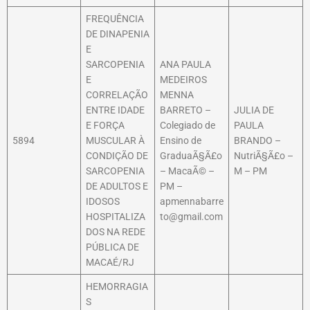
FREQUÊNCIA
DE DINAPENIA
E
SARCOPENIA
ANA PAULA
E
MEDEIROS
CORRELAÇÃO
MENNA
ENTRE IDADE
BARRETO –
JULIA DE
E FORÇA
Colegiado de
PAULA
5894
MUSCULAR À
Ensino de
BRANDO –
CONDIÇÃO DE
GraduaÃ§Ã£o
NutriÃ§Ã£o –
SARCOPENIA
– MacaÃ© –
M – PM
DE ADULTOS E
PM –
IDOSOS
apmennabarre
HOSPITALIZA
to@gmail.com
DOS NA REDE
PÚBLICA DE
MACAÉ/RJ
HEMORRAGIA
S