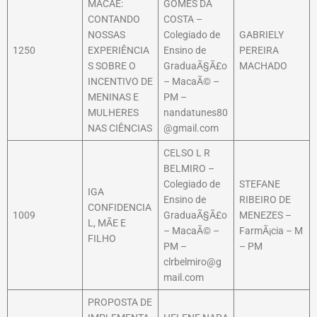
MACAÉ:
GOMES DA
CONTANDO
COSTA –
NOSSAS
Colegiado de
GABRIELY
1250
EXPERIÊNCIA
Ensino de
PEREIRA
S SOBRE O
GraduaÃ§Ã£o
MACHADO
INCENTIVO DE
– MacaÃ© –
MENINAS E
PM –
MULHERES
nandatunes80
NAS CIÊNCIAS
@gmail.com
CELSO L R
BELMIRO –
Colegiado de
STEFANE
IGA
Ensino de
RIBEIRO DE
CONFIDENCIA
1009
GraduaÃ§Ã£o
MENEZES –
L, MÃE E
– MacaÃ© –
FarmÃ¡cia – M
FILHO
PM –
– PM
clrbelmiro@g
mail.com
PROPOSTA DE