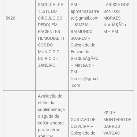
SARC-CALF E
PM –
LARISSA DOS
TESTE DO
apmennabarre
SANTOS
5926
CÍRCULO DO
to@gmail.com
MORAES –
DEDO) EM
, LISMEIA
NutriÃ§Ã£o –
PACIENTES
RAIMUNDO
M – PM
HEMODIALÍTI
SOARES –
COS DO
Colegiado de
MUNICÍPIO
Ensino de
DO RIO DE
GraduaÃ§Ã£o
JANEIRO
– MacaÃ© –
PM –
lismeia@gmail
.com
Avaliação do
efeito da
suplementaçã
KELLY
o aguda de
GUSTAVO DE
MONTEIRO DE
cafeí­na sobre
OLIVEIRA –
BARROS
parâmetros
Colegiado de
VARGAS –
afetivos,