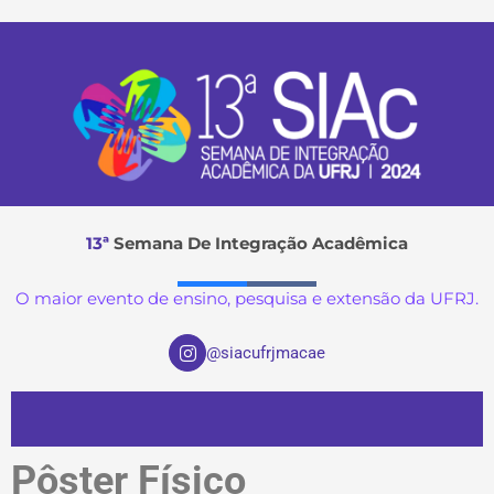
13ª
Semana De Integração Acadêmica
O maior evento de ensino, pesquisa e extensão da UFRJ.
I
@siacufrjmacae
n
s
t
a
g
r
Pôster Físico
a
m