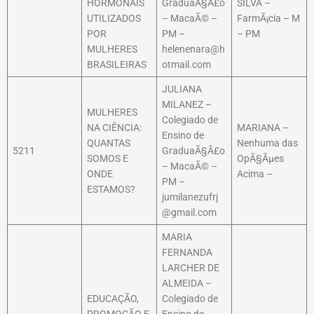
HORMONAIS
GraduaÃ§Ã£o
SILVA –
UTILIZADOS
– MacaÃ© –
FarmÃ¡cia – M
POR
PM –
– PM
MULHERES
helenenara@h
BRASILEIRAS
otmail.com
JULIANA
MILANEZ –
MULHERES
Colegiado de
NA CIÊNCIA:
MARIANA –
Ensino de
QUANTAS
Nenhuma das
5211
GraduaÃ§Ã£o
SOMOS E
OpÃ§Ãµes
– MacaÃ© –
ONDE
Acima –
PM –
ESTAMOS?
jumilanezufrj
@gmail.com
MARIA
FERNANDA
LARCHER DE
ALMEIDA –
EDUCAÇÃO,
Colegiado de
PROMOÇÃO E
Ensino de