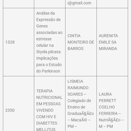
i@gmail.com
Análise da
Expressão de
Genes
associadas ao
CINTIA
AURENITA
estresse
1328
MONTEIRO DE
EMILE SA
celular na
BARROS
MIRANDA
Styela plicata:
Implicações
para o Estudo
do Parkinson
LISMEIA
RAIMUNDO
TERAPIA
SOARES –
LAURA
NUTRICIONAL
Colegiado de
PERRETT
EM PESSOAS
Ensino de
COELHO
2350
VIVENDO
GraduaÃ§Ã£o
FERREIRA –
COM HIV E
– MacaÃ© –
NutriÃ§Ã£o –
DIABETTES
PM –
M – PM
MELLITUS