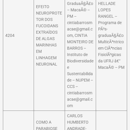
GraduaÃ§Ã£o
HELLADE
EFEITO
– MacaÃ© –
LOPES
NEUROPROTE
PM –
RANGEL –
TOR DOS
cintiabarrosm
Programa de
FUCOIDANS
acae@gmail.c
PÃ³s-
EXTRAÍDOS
4204
om, CINTIA
graduaÃ§Ã£o
DE ALGAS
MONTEIRO DE
MulticÃªntrico
MARINHAS
BARROS –
em CiÃªncias
EM
Instituto de
FisiolÃ³gicas
LINHAGEM
Biodiversidade
da UFRJ â€“
NEURONAL
e
MacaÃ© – PM
Sustentabilida
de – NUPEM –
CCS –
cintiabarrosm
acae@gmail.c
om
CARLOS
COMO A
HUMBERTO
PARABIOSE
ANDRADE-