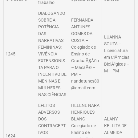
trabalho
DIALOGANDO
SOBRE A
FERNANDA
POTÊNCIA
ANTUNES
DAS
GOMES DA
LUANNA
NARRATIVAS
COSTA –
SOUZA –
FEMININAS:
Colegiado de
Licenciatura
1245
VIVÊNCIA
Ensino de
em CiÃªncias
EXTENSIONIS
GraduaÃ§Ã£o
BiolÃ³gicas –
TA PARA O
– MacaÃ© –
M – PM
INCENTIVO DE
PM –
MENINAS E
nandatunes80
MULHERES
@gmail.com
NAS CIÊNCIAS
EFEITOS
HELENE NARA
ADVERSOS
HENRIQUES
DOS
BLANC –
ALANY
CONTRACEPT
Colegiado de
KELLITA DE
IVOS
Ensino de
ALMEIDA
1624