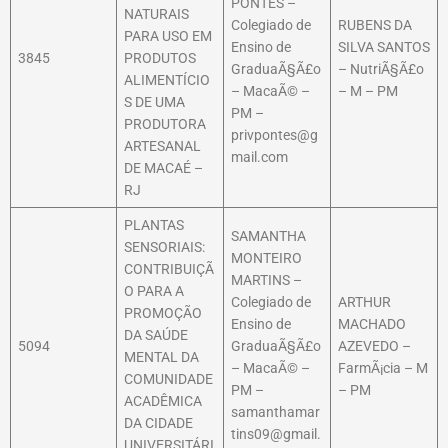
PONTES –
NATURAIS
Colegiado de
RUBENS DA
PARA USO EM
Ensino de
SILVA SANTOS
3845
PRODUTOS
GraduaÃ§Ã£o
– NutriÃ§Ã£o
ALIMENTÍCIO
– MacaÃ© –
– M – PM
S DE UMA
PM –
PRODUTORA
privpontes@g
ARTESANAL
mail.com
DE MACAÉ –
RJ
PLANTAS
SAMANTHA
SENSORIAIS:
MONTEIRO
CONTRIBUIÇÃ
MARTINS –
O PARA A
Colegiado de
ARTHUR
PROMOÇÃO
Ensino de
MACHADO
DA SAÚDE
5094
GraduaÃ§Ã£o
AZEVEDO –
MENTAL DA
– MacaÃ© –
FarmÃ¡cia – M
COMUNIDADE
PM –
– PM
ACADÊMICA
samanthamar
DA CIDADE
tins09@gmail.
UNIVERSITÁRI