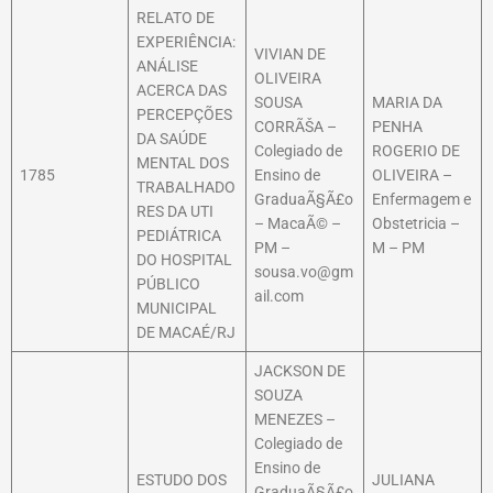
RELATO DE
EXPERIÊNCIA:
VIVIAN DE
ANÁLISE
OLIVEIRA
ACERCA DAS
SOUSA
MARIA DA
PERCEPÇÕES
CORRÃŠA –
PENHA
DA SAÚDE
Colegiado de
ROGERIO DE
MENTAL DOS
1785
Ensino de
OLIVEIRA –
TRABALHADO
GraduaÃ§Ã£o
Enfermagem e
RES DA UTI
– MacaÃ© –
Obstetricia –
PEDIÁTRICA
PM –
M – PM
DO HOSPITAL
sousa.vo@gm
PÚBLICO
ail.com
MUNICIPAL
DE MACAÉ/RJ
JACKSON DE
SOUZA
MENEZES –
Colegiado de
Ensino de
ESTUDO DOS
JULIANA
GraduaÃ§Ã£o