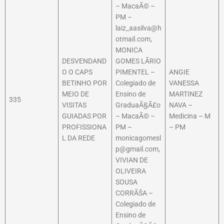
– MacaÃ© –
PM –
laiz_aasilva@h
otmail.com,
MONICA
DESVENDAND
GOMES LÃ­RIO
O O CAPS
PIMENTEL –
ANGIE
BETINHO POR
Colegiado de
VANESSA
MEIO DE
Ensino de
MARTINEZ
335
VISITAS
GraduaÃ§Ã£o
NAVA –
GUIADAS POR
– MacaÃ© –
Medicina – M
PROFISSIONA
PM –
– PM
L DA REDE
monicagomesl
p@gmail.com,
VIVIAN DE
OLIVEIRA
SOUSA
CORRÃŠA –
Colegiado de
Ensino de