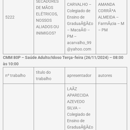
SECADORES
CARVALHO –
AMANDA
DE MÃOS
Colegiado de
CORRÃªA
ELÉTRICOS,
5222
Ensino de
ALMEIDA –
NOSSOS
GraduaÃ§Ã£o
FarmÃ¡cia – M
ALIADOS OU
– MacaÃ© –
– PM
INIMIGOS?
PM –
acarvalho_99
@yahoo.com
CMM 80P – Saúde Adulto/Idoso Terça-feira (26/11/2024) – 08:00
às 10:00
título do
nº trabalho
apresentador
autores
trabalho
LAÃZ
APARECIDA
AZEVEDO
SILVA –
Colegiado de
Ensino de
GraduaÃ§Ã£o