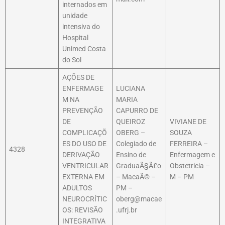
internados em
unidade
intensiva do
Hospital
Unimed Costa
do Sol
AÇÕES DE
ENFERMAGE
LUCIANA
M NA
MARIA
PREVENÇÃO
CAPURRO DE
DE
QUEIROZ
VIVIANE DE
COMPLICAÇÕ
OBERG –
SOUZA
ES DO USO DE
Colegiado de
FERREIRA –
4328
DERIVAÇÃO
Ensino de
Enfermagem e
VENTRICULAR
GraduaÃ§Ã£o
Obstetricia –
EXTERNA EM
– MacaÃ© –
M – PM
ADULTOS
PM –
NEUROCRÍTIC
oberg@macae
OS: REVISÃO
.ufrj.br
INTEGRATIVA