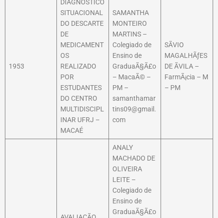
DIAGNÓSTICO
SITUACIONAL
SAMANTHA
DO DESCARTE
MONTEIRO
DE
MARTINS –
MEDICAMENT
Colegiado de
SÃVIO
OS
Ensino de
MAGALHÃƒES
1953
REALIZADO
GraduaÃ§Ã£o
DE ÃVILA –
POR
– MacaÃ© –
FarmÃ¡cia – M
ESTUDANTES
PM –
– PM
DO CENTRO
samanthamar
MULTIDISCIPL
tins09@gmail.
INAR UFRJ –
com
MACAÉ
ANALY
MACHADO DE
OLIVEIRA
LEITE –
Colegiado de
Ensino de
GraduaÃ§Ã£o
AVALIAÇÃO