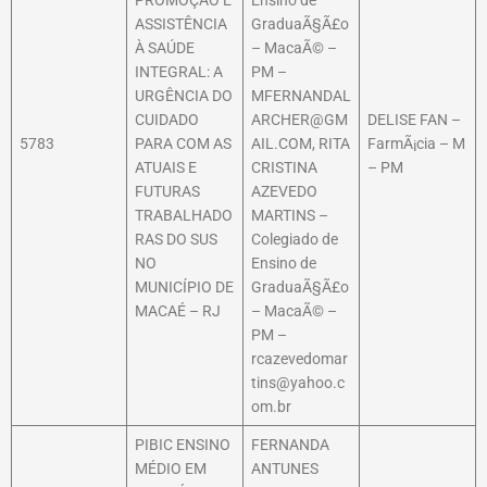
ASSISTÊNCIA
GraduaÃ§Ã£o
À SAÚDE
– MacaÃ© –
INTEGRAL: A
PM –
URGÊNCIA DO
MFERNANDAL
CUIDADO
ARCHER@GM
DELISE FAN –
5783
PARA COM AS
AIL.COM, RITA
FarmÃ¡cia – M
ATUAIS E
CRISTINA
– PM
FUTURAS
AZEVEDO
TRABALHADO
MARTINS –
RAS DO SUS
Colegiado de
NO
Ensino de
MUNICÍPIO DE
GraduaÃ§Ã£o
MACAÉ – RJ
– MacaÃ© –
PM –
rcazevedomar
tins@yahoo.c
om.br
PIBIC ENSINO
FERNANDA
MÉDIO EM
ANTUNES