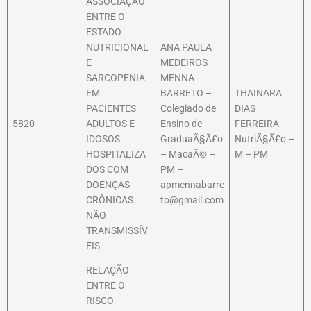
ASSOCIAÇÃO
ENTRE O
ESTADO
NUTRICIONAL
ANA PAULA
E
MEDEIROS
SARCOPENIA
MENNA
EM
BARRETO –
THAINARA
PACIENTES
Colegiado de
DIAS
5820
ADULTOS E
Ensino de
FERREIRA –
IDOSOS
GraduaÃ§Ã£o
NutriÃ§Ã£o –
HOSPITALIZA
– MacaÃ© –
M – PM
DOS COM
PM –
DOENÇAS
apmennabarre
CRÔNICAS
to@gmail.com
NÃO
TRANSMISSÍV
EIS
RELAÇÃO
ENTRE O
RISCO