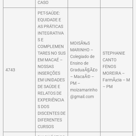
CASO
PET-SAÚDE:
EQUIDADE E
AS PRÁTICAS
INTEGRATIVA
S E
MOISÃ‰S
COMPLEMEN
MARINHO –
TARES NO SUS
STEPHANIE
Colegiado de
EM MACAÉ –
CANTO
Ensino de
NOSSAS
FENOS
4743
GraduaÃ§Ã£o
INSERÇÕES
MOREIRA –
– MacaÃ© –
EM UNIDADES
FarmÃ¡cia – M
PM –
DE SAÚDE E
– PM
moizamarinho
RELATOS DE
@gmail.com
EXPERIÊNCIA
S DOS
DISCENTES DE
DIFERENTES
CURSOS