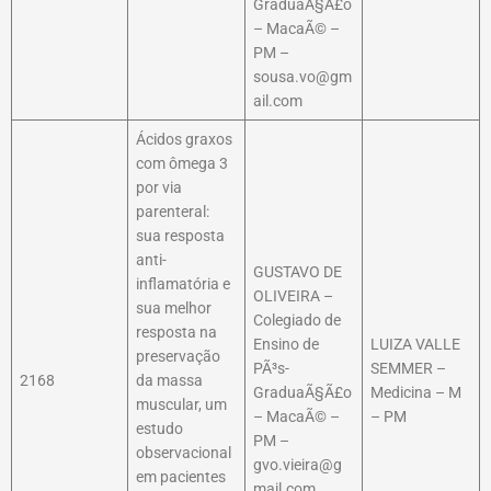
GraduaÃ§Ã£o
– MacaÃ© –
PM –
sousa.vo@gm
ail.com
Ácidos graxos
com ômega 3
por via
parenteral:
sua resposta
anti-
GUSTAVO DE
inflamatória e
OLIVEIRA –
sua melhor
Colegiado de
resposta na
Ensino de
LUIZA VALLE
preservação
PÃ³s-
SEMMER –
2168
da massa
GraduaÃ§Ã£o
Medicina – M
muscular, um
– MacaÃ© –
– PM
estudo
PM –
observacional
gvo.vieira@g
em pacientes
mail.com