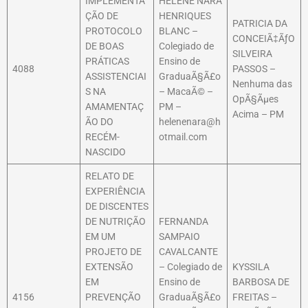
IMPLEMENTA
HELENE NARA
ÇÃO DE
HENRIQUES
PATRICIA DA
PROTOCOLO
BLANC –
CONCEIÃ‡ÃƒO
DE BOAS
Colegiado de
SILVEIRA
PRÁTICAS
Ensino de
4088
PASSOS –
ASSISTENCIAI
GraduaÃ§Ã£o
Nenhuma das
S NA
– MacaÃ© –
OpÃ§Ãµes
AMAMENTAÇ
PM –
Acima – PM
ÃO DO
helenenara@h
RECÉM-
otmail.com
NASCIDO
RELATO DE
EXPERIÊNCIA
DE DISCENTES
DE NUTRIÇÃO
FERNANDA
EM UM
SAMPAIO
PROJETO DE
CAVALCANTE
EXTENSÃO
– Colegiado de
KYSSILA
EM
Ensino de
BARBOSA DE
4156
PREVENÇÃO
GraduaÃ§Ã£o
FREITAS –