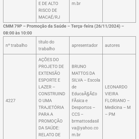
E DE ALTO
m.br
RISCO DE
MACAÉ/RJ
CMM 79P – Promoção da Saúde – Terça-feira (26/11/2024) –
08:00 às 10:00
título do
nº trabalho
apresentador
autores
trabalho
AÇÕES DO
PROJETO DE
BRUNO
EXTENSÃO
MATTOS DA
ESPORTE E
SILVA – Escola
LAZER –
de
LEONARDO
CONSTRUIND
EducaÃ§Ã£o
VIEIRA
4227
O UMA
FÃ­sica e
FLORIANO –
TRAJETÓRIA
Desportos –
Medicina – M
PARA A
CCS –
– PM
PROMOÇÃO
brmattosdasil
DA SAÚDE:
va@yahoo.co
RELATO DE
m.br