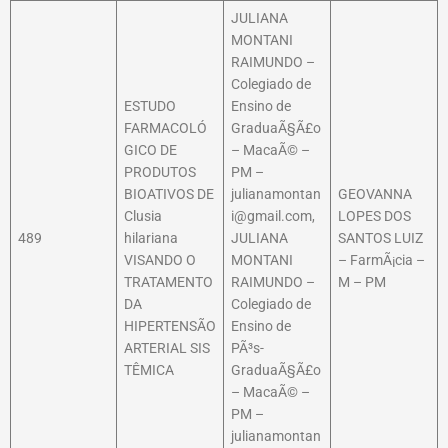
JULIANA
MONTANI
RAIMUNDO –
Colegiado de
ESTUDO
Ensino de
FARMACOLÓ
GraduaÃ§Ã£o
GICO DE
– MacaÃ© –
PRODUTOS
PM –
BIOATIVOS DE
julianamontan
GEOVANNA
Clusia
i@gmail.com,
LOPES DOS
489
hilariana
JULIANA
SANTOS LUIZ
VISANDO O
MONTANI
– FarmÃ¡cia –
TRATAMENTO
RAIMUNDO –
M – PM
DA
Colegiado de
HIPERTENSÃO
Ensino de
ARTERIAL SIS
PÃ³s-
TÊMICA
GraduaÃ§Ã£o
– MacaÃ© –
PM –
julianamontan