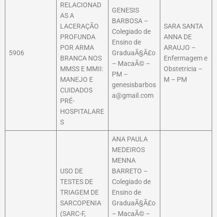
RELACIONAD
GENESIS
AS A
BARBOSA –
LACERAÇÃO
SARA SANTA
Colegiado de
PROFUNDA
ANNA DE
Ensino de
POR ARMA
ARAUJO –
5906
GraduaÃ§Ã£o
BRANCA NOS
Enfermagem e
– MacaÃ© –
MMSS E MMII:
Obstetricia –
PM –
MANEJO E
M – PM
genesisbarbos
CUIDADOS
a@gmail.com
PRÉ-
HOSPITALARE
S
ANA PAULA
MEDEIROS
MENNA
USO DE
BARRETO –
TESTES DE
Colegiado de
TRIAGEM DE
Ensino de
SARCOPENIA
GraduaÃ§Ã£o
(SARC-F,
– MacaÃ© –