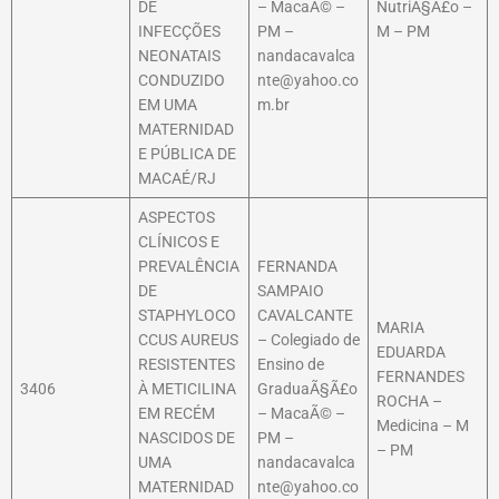
DE
– MacaÃ© –
NutriÃ§Ã£o –
INFECÇÕES
PM –
M – PM
NEONATAIS
nandacavalca
CONDUZIDO
nte@yahoo.co
EM UMA
m.br
MATERNIDAD
E PÚBLICA DE
MACAÉ/RJ
ASPECTOS
CLÍNICOS E
PREVALÊNCIA
FERNANDA
DE
SAMPAIO
STAPHYLOCO
CAVALCANTE
MARIA
CCUS AUREUS
– Colegiado de
EDUARDA
RESISTENTES
Ensino de
FERNANDES
3406
À METICILINA
GraduaÃ§Ã£o
ROCHA –
EM RECÉM
– MacaÃ© –
Medicina – M
NASCIDOS DE
PM –
– PM
UMA
nandacavalca
MATERNIDAD
nte@yahoo.co