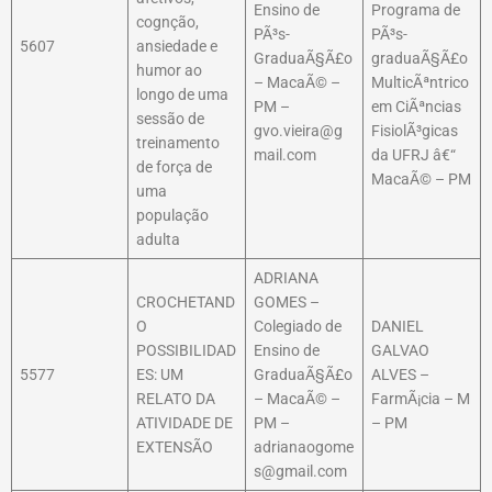
Ensino de
Programa de
cognção,
PÃ³s-
PÃ³s-
5607
ansiedade e
GraduaÃ§Ã£o
graduaÃ§Ã£o
humor ao
– MacaÃ© –
MulticÃªntrico
longo de uma
PM –
em CiÃªncias
sessão de
gvo.vieira@g
FisiolÃ³gicas
treinamento
mail.com
da UFRJ â€“
de força de
MacaÃ© – PM
uma
população
adulta
ADRIANA
CROCHETAND
GOMES –
O
Colegiado de
DANIEL
POSSIBILIDAD
Ensino de
GALVAO
5577
ES: UM
GraduaÃ§Ã£o
ALVES –
RELATO DA
– MacaÃ© –
FarmÃ¡cia – M
ATIVIDADE DE
PM –
– PM
EXTENSÃO
adrianaogome
s@gmail.com