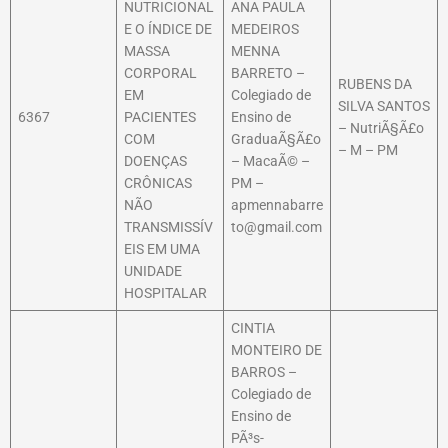
NUTRICIONAL
ANA PAULA
E O ÍNDICE DE
MEDEIROS
MASSA
MENNA
CORPORAL
BARRETO –
RUBENS DA
EM
Colegiado de
SILVA SANTOS
6367
PACIENTES
Ensino de
– NutriÃ§Ã£o
COM
GraduaÃ§Ã£o
– M – PM
DOENÇAS
– MacaÃ© –
CRÔNICAS
PM –
NÃO
apmennabarre
TRANSMISSÍV
to@gmail.com
EIS EM UMA
UNIDADE
HOSPITALAR
CINTIA
MONTEIRO DE
BARROS –
Colegiado de
Ensino de
PÃ³s-