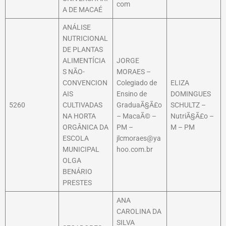
com
A DE MACAÉ
ANÁLISE
NUTRICIONAL
DE PLANTAS
ALIMENTÍCIA
JORGE
S NÃO-
MORAES –
CONVENCION
Colegiado de
ELIZA
AIS
Ensino de
DOMINGUES
5260
CULTIVADAS
GraduaÃ§Ã£o
SCHULTZ –
NA HORTA
– MacaÃ© –
NutriÃ§Ã£o –
ORGÂNICA DA
PM –
M – PM
ESCOLA
jlcmoraes@ya
MUNICIPAL
hoo.com.br
OLGA
BENÁRIO
PRESTES
ANA
CAROLINA DA
SILVA