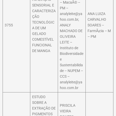
– MacaÃ© –
SENSORIAL E
PM –
CARACTERIZA
analyleite@ya
ANA LUIZA
ÇÃO
hoo.com.br,
CARVALHO
TECNOLÓGIC
3755
ANALY
SOARES –
A DE UM
MACHADO DE
FarmÃ¡cia – M
GELADO
OLIVEIRA
– PM
COMESTÍVEL
LEITE –
FUNCIONAL
Instituto de
DE MANGA
Biodiversidade
e
Sustentabilida
de – NUPEM –
CCS –
analyleite@ya
hoo.com.br
ESTUDO
SOBRE A
PRISCILA
EXTRAÇÃO DE
VIEIRA
PIGMENTOS