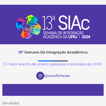
13ª
Semana De Integração Acadêmica
O maior evento de ensino, pesquisa e extensão da UFRJ.
I
@siacufrjmacae
n
s
t
a
g
r
a
[em edição]
m