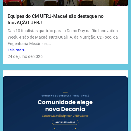
Equipes do CM UFRJ-Macaé são destaque no
InovAÇÃO UFRJ
Das 10 finalistas que irão para o Demo Day na Rio Innovation
Week, 4 são de Macaé: NutriQuali IA, da Nutrição, CDFoco, da
Engenharia Mecânica,...
Leia mais...
24 de julho de 2026