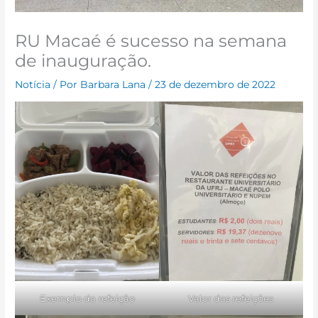
RU Macaé é sucesso na semana
de inauguração.
Notícia
/ Por
Barbara Lana
/
23 de dezembro de 2022
Valor das refeições
Exemplo da refeição