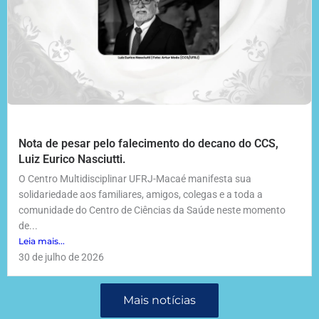
Nota de pesar pelo falecimento do decano do CCS,
Luiz Eurico Nasciutti.
O Centro Multidisciplinar UFRJ-Macaé manifesta sua
solidariedade aos familiares, amigos, colegas e a toda a
comunidade do Centro de Ciências da Saúde neste momento
de...
Leia mais...
30 de julho de 2026
Mais notícias