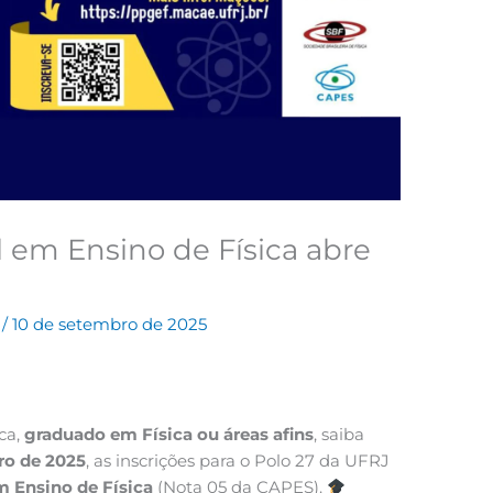
l em Ensino de Física abre
a
/
10 de setembro de 2025
ca,
graduado em Física ou áreas afins
, saiba
ro de 2025
, as inscrições para o Polo 27 da UFRJ
m Ensino de Física
(Nota 05 da CAPES).