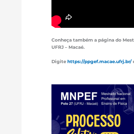
Conheça também a página do Mestra
UFRJ – Macaé.
Digite
https://ppgef.macae.ufrj.br/