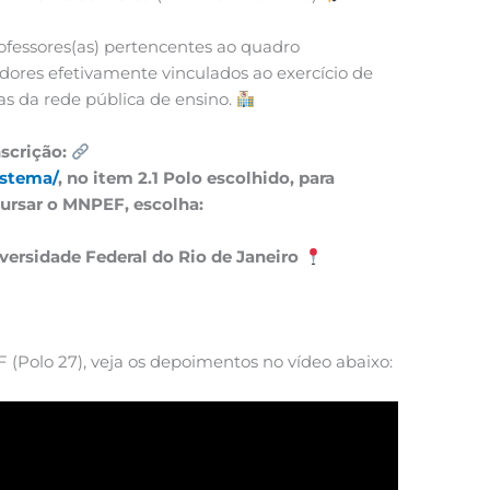
ofessores(as) pertencentes ao quadro
dores efetivamente vinculados ao exercício de
as da rede pública de ensino.
nscrição:
istema/
, no item 2.1 Polo escolhido, para
 cursar o MNPEF, escolha:
versidade Federal do Rio de Janeiro
Polo 27), veja os depoimentos no vídeo abaixo: