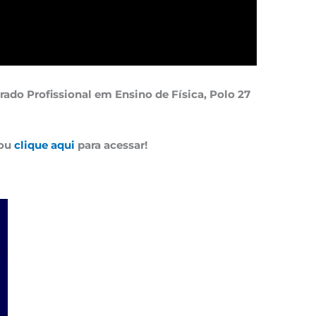
do Profissional em Ensino de Física, Polo 27
ou
clique aqui
para acessar!