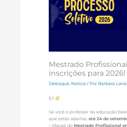
Mestrado Profissiona
inscrições para 2026!
Destaque
,
Notícia
/ Por
Barbara Lan
Ei!
Se você é professor da educação bási
que estão abertas,
até 24 de setemb
– Macaé do
Mestrado Profissional e