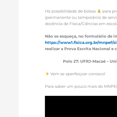
Há possibilidade de bolsas
para pr
(permanente ou temporário) de servi
docência de Física/Ciências em escol
Não se esqueça, no formulário de i
https://www1.fisica.org.br/mnpef/s
realizar a Prova Escrita Nacional e
Polo 27: UFRJ-Macaé – Uni
Vem se aperfeiçoar conosco!
Para saber um pouco mais do MNPEF (