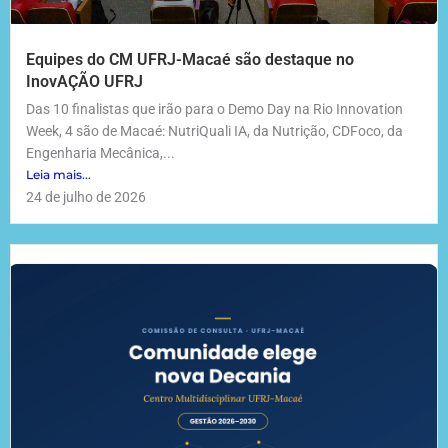
Equipes do CM UFRJ-Macaé são destaque no
InovAÇÃO UFRJ
Das 10 finalistas que irão para o Demo Day na Rio Innovation
Week, 4 são de Macaé: NutriQuali IA, da Nutrição, CDFoco, da
Engenharia Mecânica,...
Leia mais...
24 de julho de 2026