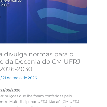
a divulga normas para o
ão da Decania do CM UFRJ-
 2026-2030.
a
/
21 de maio de 2026
21/05/2026
tribuições que lhe foram conferidas pelo
entro Multidisciplinar UFRJ-Macaé (CM UFRJ-